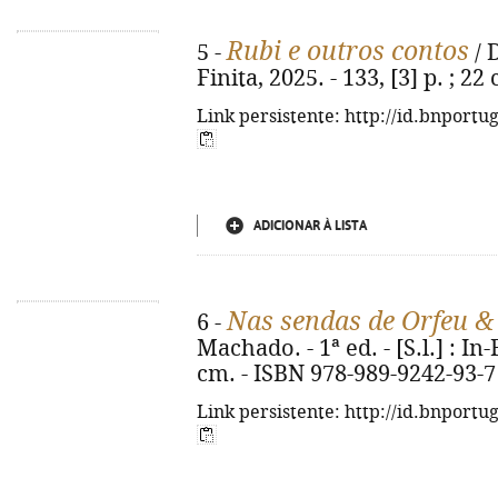
Rubi e outros contos
5 -
/ D
Finita, 2025. - 133, [3] p. ; 2
Link persistente: http://id.bnportu
ADICIONAR À LISTA
Nas sendas de Orfeu &
6 -
Machado. - 1ª ed. - [S.l.] : In-F
cm. - ISBN 978-989-9242-93-7
Link persistente: http://id.bnportu