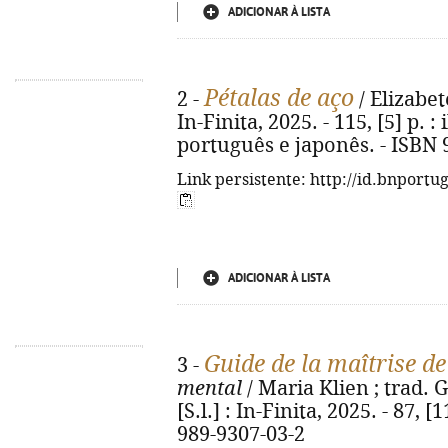
ADICIONAR À LISTA
Pétalas de aço
2 -
/ Elizabete
In-Finita, 2025. - 115, [5] p. :
português e japonês. - ISBN 
Link persistente: http://id.bnportu
ADICIONAR À LISTA
Guide de la maîtrise de
3 -
mental
/ Maria Klien ; trad. G
[S.l.] : In-Finita, 2025. - 87, [1
989-9307-03-2