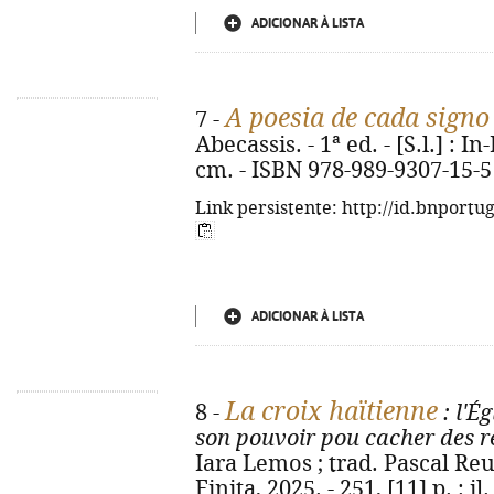
ADICIONAR À LISTA
A poesia de cada signo
7 -
Abecassis. - 1ª ed. - [S.l.] : In-F
cm. - ISBN 978-989-9307-15-5
Link persistente: http://id.bnportu
ADICIONAR À LISTA
La croix haïtienne
8 -
: l'É
son pouvoir pou cacher des re
Iara Lemos ; trad. Pascal Reuill
Finita, 2025. - 251, [11] p. : i