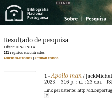
PT
EN
FR
Sobre
Pesquisa
Sobre a Bibliografia Nacional
Simples
Conhecimento, Informação...
Conhecimento, Informação...
Combinada
A
Resultado de pesquisa
Ciências sociais...
Ciências sociais...
Editor: =IN-FINITA
Arte, desporto...
Arte, desporto...
251
registos encontrados
ADICIONAR TODOS
|
RETIRAR TODOS
Apollo man
1 -
/ JackMichel. 
2025. - 316 p. : il. ; 23 cm. -
Link persistente: http://id.bnportu