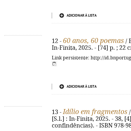
ADICIONAR À LISTA
60 anos, 60 poemas
12 -
/ 
In-Finita, 2025. - [74] p. ; 2
Link persistente: http://id.bnportu
ADICIONAR À LISTA
Idílio em fragmentos
13 -
/
[S.l.] : In-Finita, 2025. - 38, [4
confindências). - ISBN 978-9