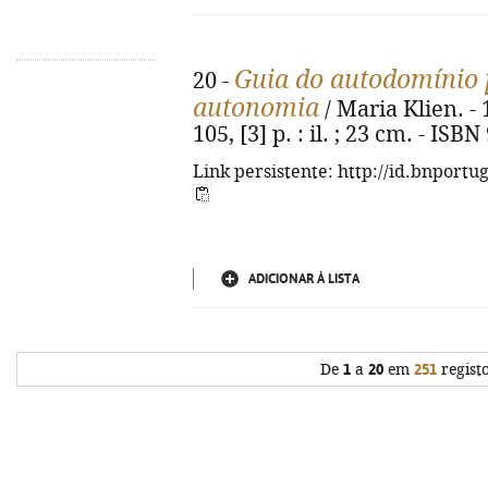
Guia do autodomínio
20 -
autonomia
/ Maria Klien. - 1ª
105, [3] p. : il. ; 23 cm. - IS
Link persistente: http://id.bnportu
ADICIONAR À LISTA
De
1
a
20
em
251
regist