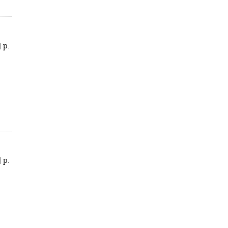
] p.
] p.