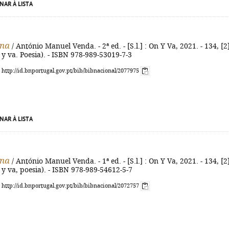
NAR À LISTA
ona
/ António Manuel Venda. - 2ª ed. - [S.l.] : On Y Va, 2021. - 134, [2
n y va. Poesia). - ISBN 978-989-53019-7-3
: http://id.bnportugal.gov.pt/bib/bibnacional/2077975
NAR À LISTA
ona
/ António Manuel Venda. - 1ª ed. - [S.l.] : On Y Va, 2021. - 134, [2
n y va, poesia). - ISBN 978-989-54612-5-7
: http://id.bnportugal.gov.pt/bib/bibnacional/2072757