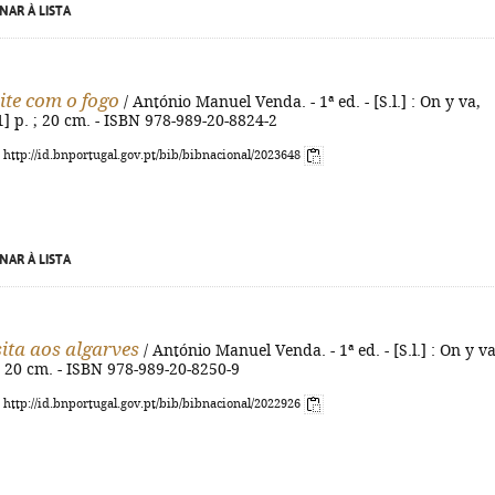
NAR À LISTA
te com o fogo
/ António Manuel Venda. - 1ª ed. - [S.l.] : On y va,
[1] p. ; 20 cm. - ISBN 978-989-20-8824-2
: http://id.bnportugal.gov.pt/bib/bibnacional/2023648
NAR À LISTA
ita aos algarves
/ António Manuel Venda. - 1ª ed. - [S.l.] : On y va
 ; 20 cm. - ISBN 978-989-20-8250-9
: http://id.bnportugal.gov.pt/bib/bibnacional/2022926