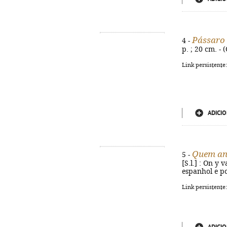
Pássaro 
4 -
p. ; 20 cm. -
Link persistente
ADICIO
Quem an
5 -
[S.l.] : On y 
espanhol e p
Link persistente