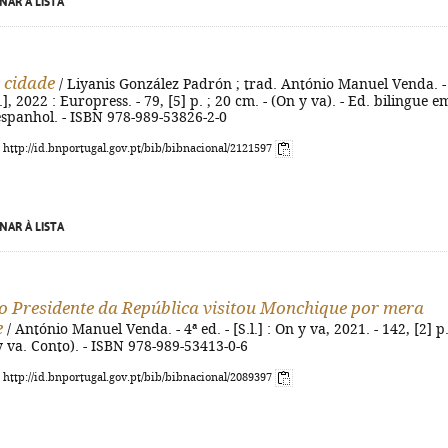
NAR À LISTA
i cidade
/ Liyanis González Padrón ; trad. António Manuel Venda. -
s.n.], 2022 : Europress. - 79, [5] p. ; 20 cm. - (On y va). - Ed. bilingue e
espanhol. - ISBN 978-989-53826-2-0
: http://id.bnportugal.gov.pt/bib/bibnacional/2121597
NAR À LISTA
 Presidente da República visitou Monchique por mera
e
/ António Manuel Venda. - 4ª ed. - [S.l.] : On y va, 2021. - 142, [2] p.
y va. Conto). - ISBN 978-989-53413-0-6
: http://id.bnportugal.gov.pt/bib/bibnacional/2089397