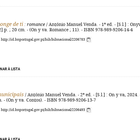
onge de ti
: romance
/ António Manuel Venda. - 1ª ed. - [S.l.] : Ony
[2] p. ; 20 cm. - (On y va. Romance ; 11). - ISBN 978-989-9206-14-4
: http://id.bnportugal.gov.pt/bib/bibnacional/2206783
NAR À LISTA
unicipais
/ António Manuel Venda. - 2ª ed. - [S.l.] : On y va, 2024. 
m. - (On y va. Contos). - ISBN 978-989-9206-13-7
: http://id.bnportugal.gov.pt/bib/bibnacional/2206493
NAR À LISTA