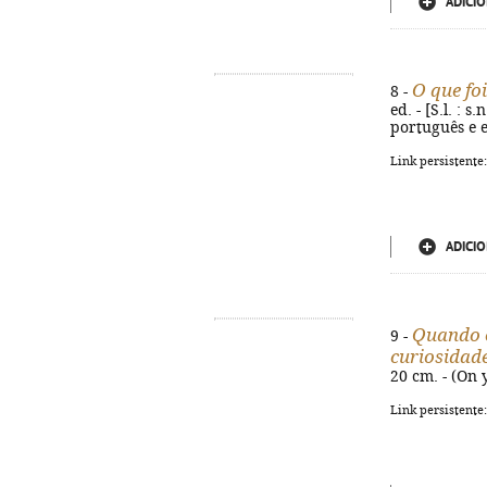
ADICIO
O que fo
8 -
ed. - [S.l. : 
português e 
Link persistente
ADICIO
Quando o
9 -
curiosidad
20 cm. - (On 
Link persistente