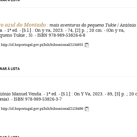
NAR À LISTA
ro azul do Montado
: mais aventuras do pequeno Tukie
/ António
- 1ª ed. - [S.l.] : On y va, 2023. - 74, [2] p. ; 20 cm. - (On y va,
queno Tukie ; 3). - ISBN 978-989-53826-6-8
: http://id.bnportugal.gov.pt/bib/bibnacional/2134955
NAR À LISTA
tónio Manuel Venda. - 1ª ed. - [S.l.] : On Y Va, 2023. - 89, [3] p. ; 20 
oesia). - ISBN 978-989-53826-3-7
: http://id.bnportugal.gov.pt/bib/bibnacional/2128496