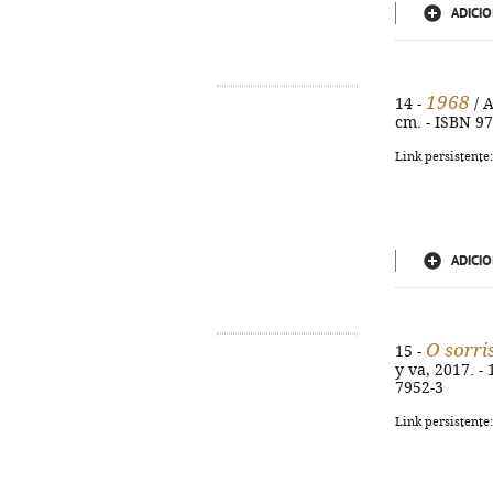
ADICIO
1968
14 -
/ A
cm. - ISBN 9
Link persistente
ADICIO
O sorri
15 -
y va, 2017. - 
7952-3
Link persistente