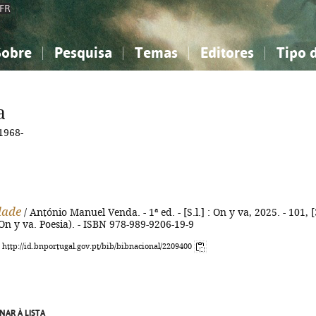
FR
Sobre
Pesquisa
Temas
Editores
Tipo 
obre a Bibliografia Nacional
imples
onhecimento, Informação...
onhecimento, Informação...
Combinada
A minha lista
Como utilizar
Filosofia, psicologia...
Filosofia, psicologia...
Perguntas frequente
a
iências sociais...
iências sociais...
Ciências exatas e naturais...
Ciências exatas e naturais...
1968-
rte, desporto...
rte, desporto...
Literatura, linguística...
Literatura, linguística...
dade
/ António Manuel Venda. - 1ª ed. - [S.l.] : On y va, 2025. - 101, [
 (On y va. Poesia). - ISBN 978-989-9206-19-9
: http://id.bnportugal.gov.pt/bib/bibnacional/2209400
NAR À LISTA