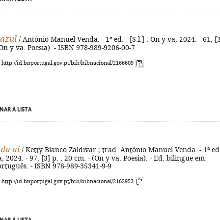
azul
/ António Manuel Venda. - 1ª ed. - [S.l.] : On y va, 2024. - 61, [
 (On y va. Poesia). - ISBN 978-989-9206-00-7
: http://id.bnportugal.gov.pt/bib/bibnacional/2166609
NAR À LISTA
da aí
/ Ketty Blanco Zaldivar ; trad. António Manuel Venda. - 1ª ed.
va, 2024. - 97, [3] p. ; 20 cm. - (On y va. Poesia). - Ed. bilingue em
ortuguês. - ISBN 978-989-35341-9-9
: http://id.bnportugal.gov.pt/bib/bibnacional/2162953