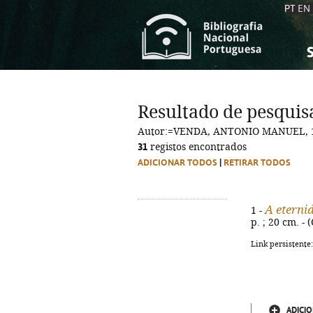
PT
EN
S
S
C
C
Resultado de pesquis
C
C
Autor:=VENDA, ANTONIO MANUEL, 
A
A
31
registos encontrados
ADICIONAR TODOS
|
RETIRAR TODOS
A eterni
1 -
p. ; 20 cm. -
Link persistente
ADICIO