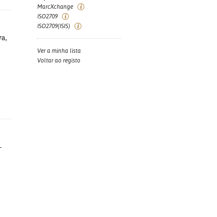
MarcXchange
ISO2709
ISO2709(ISIS)
va,
Ver a minha lista
Voltar ao registo
-