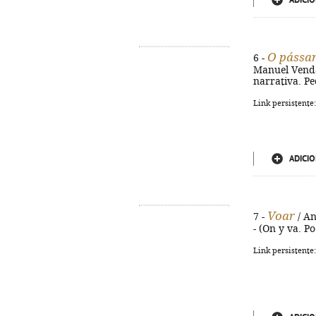
ADICIO
O pássa
6 -
Manuel Venda. 
narrativa. Pe
Link persistente
ADICIO
Voar
7 -
/ An
- (On y va. P
Link persistente