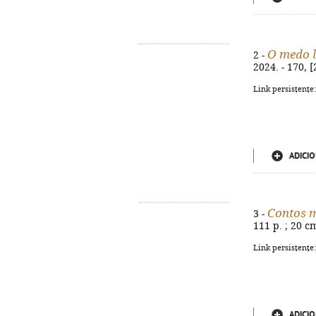
O medo l
2 -
2024. - 170, 
Link persistente
ADICIO
Contos m
3 -
111 p. ; 20 c
Link persistente
ADICIO