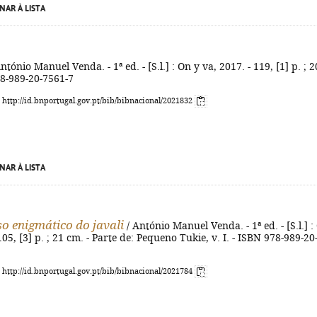
NAR À LISTA
ntónio Manuel Venda. - 1ª ed. - [S.l.] : On y va, 2017. - 119, [1] p. ; 2
78-989-20-7561-7
: http://id.bnportugal.gov.pt/bib/bibnacional/2021832
NAR À LISTA
so enigmático do javali
/ António Manuel Venda. - 1ª ed. - [S.l.] :
105, [3] p. ; 21 cm. - Parte de: Pequeno Tukie, v. I. - ISBN 978-989-20
: http://id.bnportugal.gov.pt/bib/bibnacional/2021784