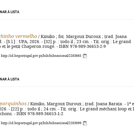
NAR À LISTA
chinho vermelho
/ Kimiko ; fot. Margoux Duroux ; trad. Joana
. - [S.l.] : UPA, 2026. - [32] p. : todo il ; 23 cm. - Tít. orig.: Le grand
et le petit Chaperon rouge. - ISBN 978-989-36653-2-9
: http://id.bnportugal.gov.pt/bib/bibnacional/2283665
NAR À LISTA
 porquinhos
/ Kimiko, Margoux Duroux ; trad. Joana Barata. - 1ª e
2026. - [22] p. : todo il ; 24 cm. - Tít. orig.: Le grand méchant loup et 
cochons. - ISBN 978-989-36653-1-2
: http://id.bnportugal.gov.pt/bib/bibnacional/2283699