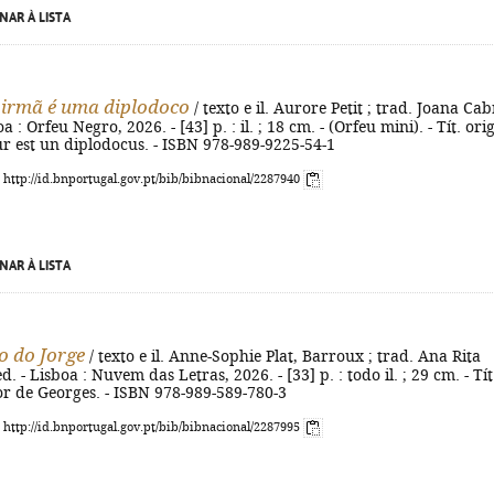
NAR À LISTA
irmã é uma diplodoco
/ texto e il. Aurore Petit ; trad. Joana Cab
oa : Orfeu Negro, 2026. - [43] p. : il. ; 18 cm. - (Orfeu mini). - Tít. orig
ur est un diplodocus. - ISBN 978-989-9225-54-1
: http://id.bnportugal.gov.pt/bib/bibnacional/2287940
NAR À LISTA
o do Jorge
/ texto e il. Anne-Sophie Plat, Barroux ; trad. Ana Rita
d. - Lisboa : Nuvem das Letras, 2026. - [33] p. : todo il. ; 29 cm. - Tít
sor de Georges. - ISBN 978-989-589-780-3
: http://id.bnportugal.gov.pt/bib/bibnacional/2287995