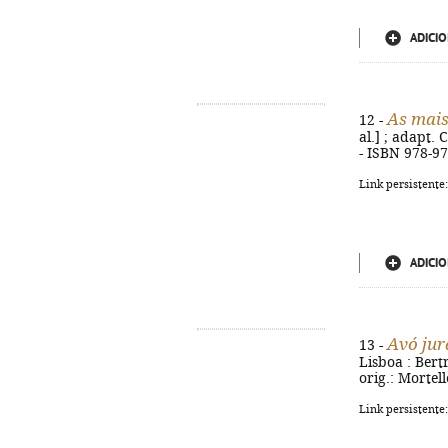
ADICIO
As mais
12 -
al.] ; adapt. 
- ISBN 978-9
Link persistente
ADICIO
Avó jur
13 -
Lisboa : Bertra
orig.: Mortel
Link persistente