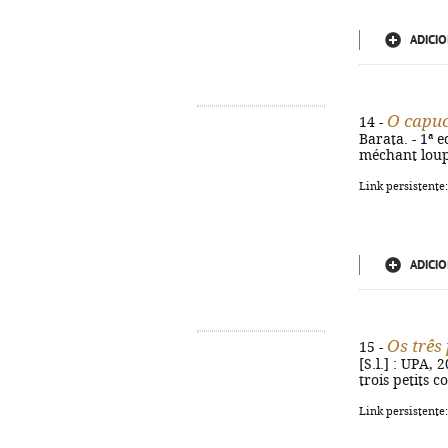
ADICIO
O capu
14 -
Barata. - 1ª ed
méchant loup 
Link persistente
ADICIO
Os três
15 -
[S.l.] : UPA, 
trois petits 
Link persistente