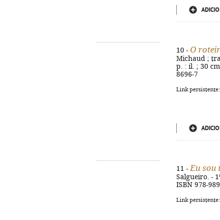
ADICIO
O rotei
10 -
Michaud ; tra
p. : il. ; 30 
8696-7
Link persistente
ADICIO
Eu sou 
11 -
Salgueiro. - 1ª
ISBN 978-989
Link persistente