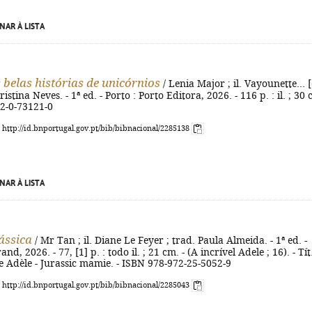
NAR À LISTA
 belas histórias de unicórnios
/ Lenia Major ; il. Vayounette... [
Cristina Neves. - 1ª ed. - Porto : Porto Editora, 2026. - 116 p. : il. ; 30
72-0-73121-0
: http://id.bnportugal.gov.pt/bib/bibnacional/2285138
NAR À LISTA
ássica
/ Mr Tan ; il. Diane Le Feyer ; trad. Paula Almeida. - 1ª ed. -
nd, 2026. - 77, [1] p. : todo il. ; 21 cm. - (A incrível Adele ; 16). - Tít
le Adèle - Jurassic mamie. - ISBN 978-972-25-5052-9
: http://id.bnportugal.gov.pt/bib/bibnacional/2285043