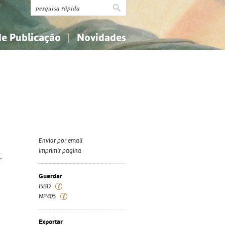
de Publicação
Novidades
s
Religião...
Religião...
Ciências aplicadas...
Ciências aplicadas...
História, geografia, biografias...
História, geografia, biografias...
Enviar por email
a
Imprimir página
:
Guardar
ISBD
NP405
Exportar