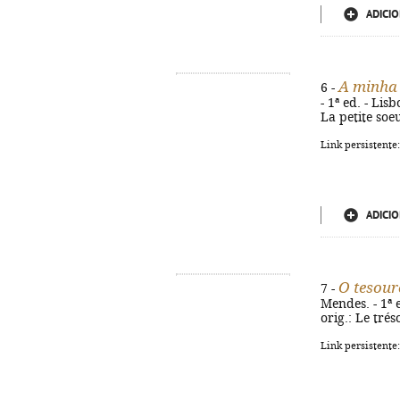
ADICIO
A minha 
6 -
- 1ª ed. - Lisb
La petite soe
Link persistente
ADICIO
O tesour
7 -
Mendes. - 1ª e
orig.: Le tré
Link persistente