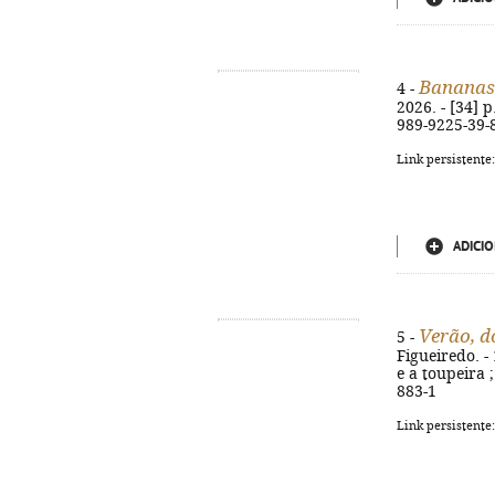
Bananas
4 -
2026. - [34] p
989-9225-39-
Link persistente
ADICIO
Verão, d
5 -
Figueiredo. - 
e a toupeira ;
883-1
Link persistente