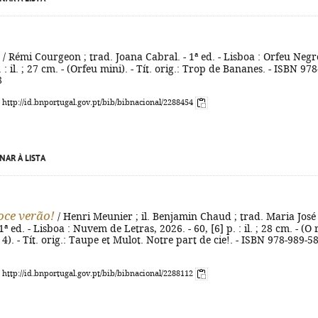
/ Rémi Courgeon ; trad. Joana Cabral. - 1ª ed. - Lisboa : Orfeu Negr
. : il. ; 27 cm. - (Orfeu mini). - Tít. orig.: Trop de Bananes. - ISBN 978
8
: http://id.bnportugal.gov.pt/bib/bibnacional/2288454
NAR À LISTA
oce verão!
/ Henri Meunier ; il. Benjamin Chaud ; trad. Maria José
1ª ed. - Lisboa : Nuvem de Letras, 2026. - 60, [6] p. : il. ; 28 cm. - (O 
 4). - Tít. orig.: Taupe et Mulot. Notre part de cie!. - ISBN 978-989-5
: http://id.bnportugal.gov.pt/bib/bibnacional/2288112