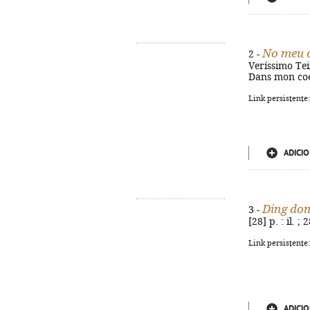
No meu c
2 -
Veríssimo Teixe
Dans mon coe
Link persistente
ADICIO
Ding do
3 -
[28] p. : il. 
Link persistente
ADICIO