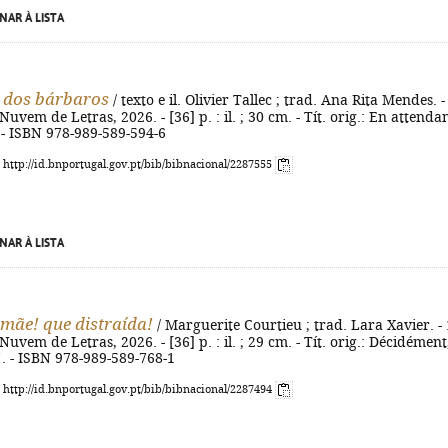
NAR À LISTA
 dos bárbaros
/ texto e il. Olivier Tallec ; trad. Ana Rita Mendes. -
 Nuvem de Letras, 2026. - [36] p. : il. ; 30 cm. - Tít. orig.: En attenda
 - ISBN 978-989-589-594-6
: http://id.bnportugal.gov.pt/bib/bibnacional/2287555
NAR À LISTA
 mãe! que distraída!
/ Marguerite Courtieu ; trad. Lara Xavier. - 
 Nuvem de Letras, 2026. - [36] p. : il. ; 29 cm. - Tít. orig.: Décidément
. - ISBN 978-989-589-768-1
: http://id.bnportugal.gov.pt/bib/bibnacional/2287494