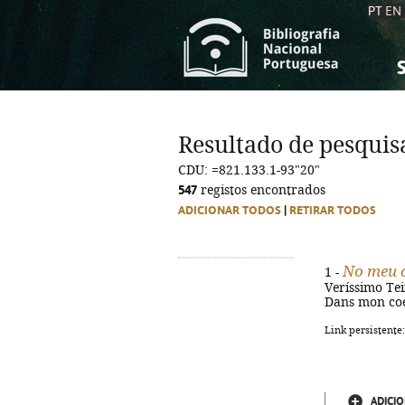
PT
EN
S
S
C
C
Resultado de pesquis
C
C
CDU: =821.133.1-93"20"
A
A
547
registos encontrados
ADICIONAR TODOS
|
RETIRAR TODOS
No meu 
1 -
Veríssimo Teixe
Dans mon coe
Link persistente
ADICIO