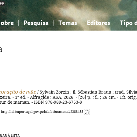
FR
Sobre
Pesquisa
Temas
Editores
Tipo 
obre a Bibliografia Nacional
imples
onhecimento, Informação...
onhecimento, Informação...
Combinada
A minha lista
Como utilizar
Filosofia, psicologia...
Filosofia, psicologia...
Perguntas frequente
a
iências sociais...
iências sociais...
Ciências exatas e naturais...
Ciências exatas e naturais...
rte, desporto...
rte, desporto...
Literatura, linguística...
Literatura, linguística...
coração de mãe
/ Sylvain Zorzin ; il. Sébastian Braun ; trad. Sílvi
ira. - 1ª ed. - Alfragide : ASA, 2026. - [26] p. : il. ; 26 cm. - Tít. orig.
ur de maman. - ISBN 978-989-23-6753-8
: http://id.bnportugal.gov.pt/bib/bibnacional/2288455
NAR À LISTA