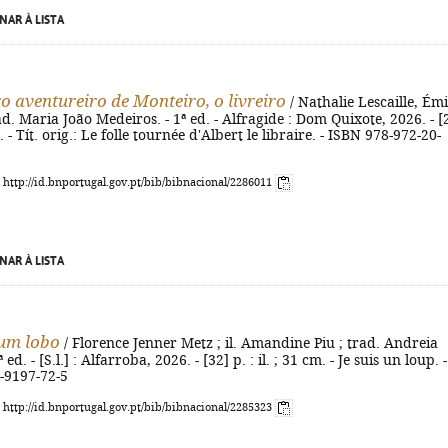
NAR À LISTA
ro aventureiro de Monteiro, o livreiro
/ Nathalie Lescaille, Émi
d. Maria João Medeiros. - 1ª ed. - Alfragide : Dom Quixote, 2026. - [
cm. - Tít. orig.: Le folle tournée d'Albert le libraire. - ISBN 978-972-20-
: http://id.bnportugal.gov.pt/bib/bibnacional/2286011
NAR À LISTA
um lobo
/ Florence Jenner Metz ; il. Amandine Piu ; trad. Andreia
 ed. - [S.l.] : Alfarroba, 2026. - [32] p. : il. ; 31 cm. - Je suis un loup. -
-9197-72-5
: http://id.bnportugal.gov.pt/bib/bibnacional/2285323