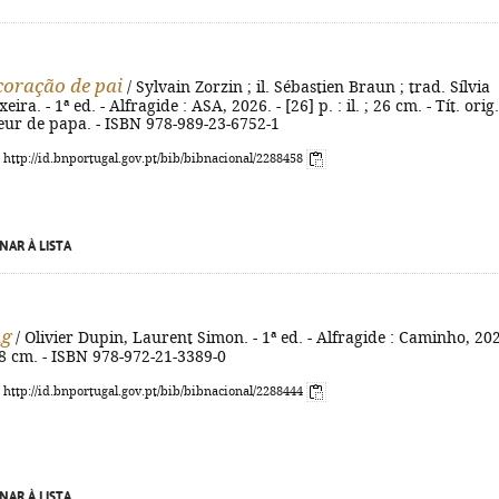
oração de pai
/ Sylvain Zorzin ; il. Sébastien Braun ; trad. Sílvia
ira. - 1ª ed. - Alfragide : ASA, 2026. - [26] p. : il. ; 26 cm. - Tít. orig.
ur de papa. - ISBN 978-989-23-6752-1
: http://id.bnportugal.gov.pt/bib/bibnacional/2288458
NAR À LISTA
ng
/ Olivier Dupin, Laurent Simon. - 1ª ed. - Alfragide : Caminho, 202
; 28 cm. - ISBN 978-972-21-3389-0
: http://id.bnportugal.gov.pt/bib/bibnacional/2288444
NAR À LISTA