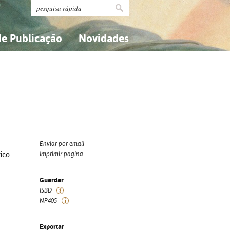
de Publicação
Novidades
s
Religião...
Religião...
Ciências aplicadas...
Ciências aplicadas...
História, geografia, biografias...
História, geografia, biografias...
Enviar por email
ico
Imprimir página
Guardar
ISBD
NP405
Exportar