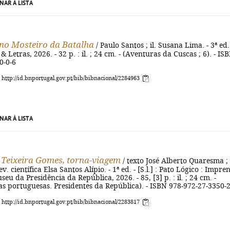
NAR À LISTA
no Mosteiro da Batalha
/ Paulo Santos ; il. Susana Lima. - 3ª ed.
s & Letras, 2026. - 32 p. : il. ; 24 cm. - (Aventuras da Cuscas ; 6). - IS
0-0-6
: http://id.bnportugal.gov.pt/bib/bibnacional/2284963
NAR À LISTA
Teixeira Gomes, torna-viagem
/ texto José Alberto Quaresma ; i
ev. científica Elsa Santos Alípio. - 1ª ed. - [S.l.] : Pato Lógico : Impre
eu da Presidência da República, 2026. - 85, [3] p. : il. ; 24 cm. -
s portuguesas. Presidentes da República). - ISBN 978-972-27-3350-
: http://id.bnportugal.gov.pt/bib/bibnacional/2283817