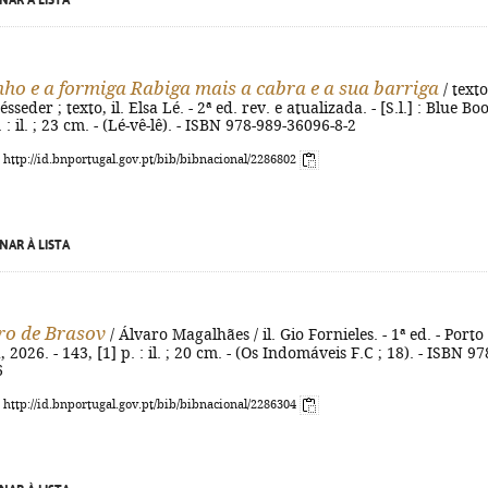
NAR À LISTA
nho e a formiga Rabiga mais a cabra e a sua barriga
/ texto
seder ; texto, il. Elsa Lé. - 2ª ed. rev. e atualizada. - [S.l.] : Blue Bo
. : il. ; 23 cm. - (Lé-vê-lê). - ISBN 978-989-36096-8-2
: http://id.bnportugal.gov.pt/bib/bibnacional/2286802
NAR À LISTA
ro de Brasov
/ Álvaro Magalhães / il. Gio Fornieles. - 1ª ed. - Porto 
 2026. - 143, [1] p. : il. ; 20 cm. - (Os Indomáveis F.C ; 18). - ISBN 97
6
: http://id.bnportugal.gov.pt/bib/bibnacional/2286304