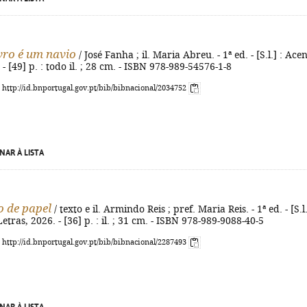
vro é um navio
/ José Fanha ; il. Maria Abreu. - 1ª ed. - [S.l.] : Ace
- [49] p. : todo il. ; 28 cm. - ISBN 978-989-54576-1-8
: http://id.bnportugal.gov.pt/bib/bibnacional/2034752
NAR À LISTA
 de papel
/ texto e il. Armindo Reis ; pref. Maria Reis. - 1ª ed. - [S.l.
tras, 2026. - [36] p. : il. ; 31 cm. - ISBN 978-989-9088-40-5
: http://id.bnportugal.gov.pt/bib/bibnacional/2287493