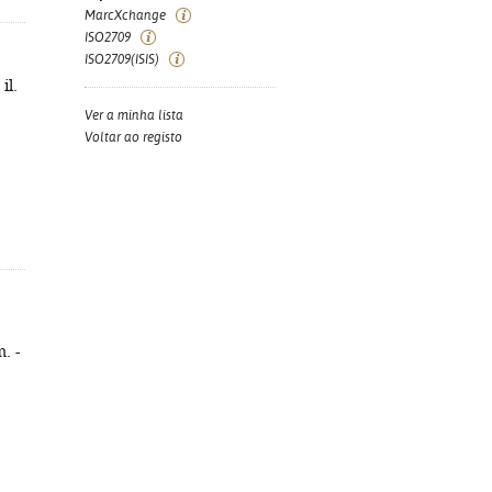
MarcXchange
ISO2709
ISO2709(ISIS)
il.
Ver a minha lista
Voltar ao registo
. -