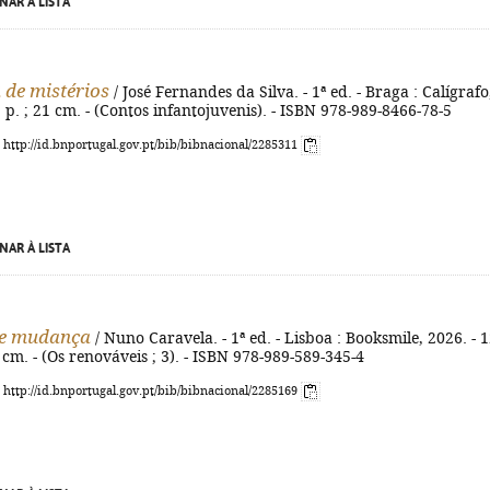
NAR À LISTA
 de mistérios
/ José Fernandes da Silva. - 1ª ed. - Braga : Calígrafo
] p. ; 21 cm. - (Contos infantojuvenis). - ISBN 978-989-8466-78-5
: http://id.bnportugal.gov.pt/bib/bibnacional/2285311
NAR À LISTA
de mudança
/ Nuno Caravela. - 1ª ed. - Lisboa : Booksmile, 2026. - 1
 19 cm. - (Os renováveis ; 3). - ISBN 978-989-589-345-4
: http://id.bnportugal.gov.pt/bib/bibnacional/2285169