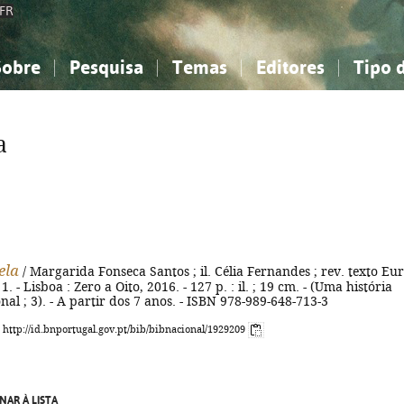
FR
Sobre
Pesquisa
Temas
Editores
Tipo 
obre a Bibliografia Nacional
imples
onhecimento, Informação...
onhecimento, Informação...
Combinada
A minha lista
Como utilizar
Filosofia, psicologia...
Filosofia, psicologia...
Perguntas frequente
a
iências sociais...
iências sociais...
Ciências exatas e naturais...
Ciências exatas e naturais...
rte, desporto...
rte, desporto...
Literatura, linguística...
Literatura, linguística...
ela
/ Margarida Fonseca Santos ; il. Célia Fernandes ; rev. texto Eur
. - Lisboa : Zero a Oito, 2016. - 127 p. : il. ; 19 cm. - (Uma história
nal ; 3). - A partir dos 7 anos. - ISBN 978-989-648-713-3
: http://id.bnportugal.gov.pt/bib/bibnacional/1929209
NAR À LISTA