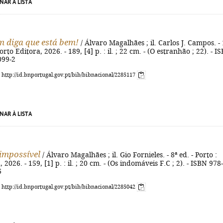
NAR À LISTA
 diga que está bem!
/ Álvaro Magalhães ; il. Carlos J. Campos. - 
Porto Editora, 2026. - 189, [4] p. : il. ; 22 cm. - (O estranhão ; 22). - I
099-2
: http://id.bnportugal.gov.pt/bib/bibnacional/2285117
NAR À LISTA
impossível
/ Álvaro Magalhães ; il. Gio Fornieles. - 8ª ed. - Porto :
 2026. - 159, [1] p. : il. ; 20 cm. - (Os indomáveis F.C ; 2). - ISBN 978-
6
: http://id.bnportugal.gov.pt/bib/bibnacional/2285042