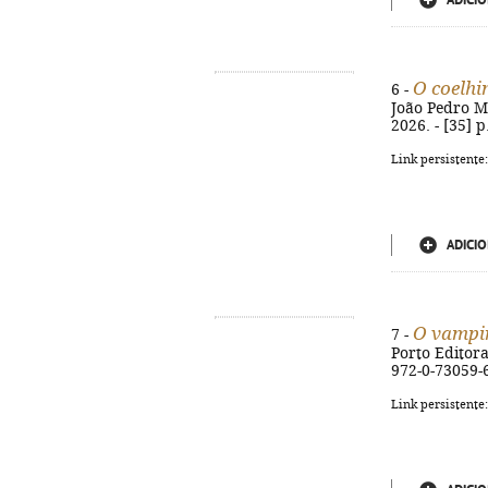
ADICIO
O coelhi
6 -
João Pedro Més
2026. - [35] p
Link persistente
ADICIO
O vampi
7 -
Porto Editora,
972-0-73059-
Link persistente