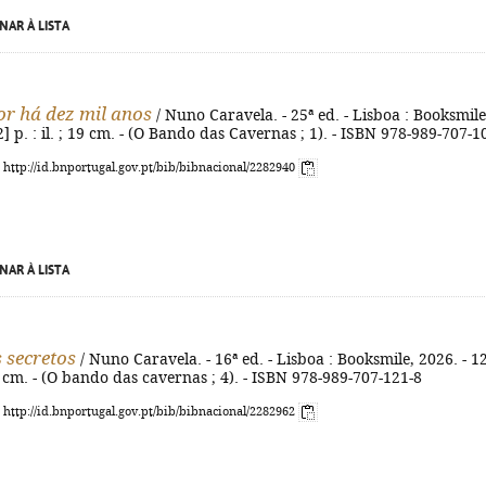
NAR À LISTA
r há dez mil anos
/ Nuno Caravela. - 25ª ed. - Lisboa : Booksmile
2] p. : il. ; 19 cm. - (O Bando das Cavernas ; 1). - ISBN 978-989-707-1
: http://id.bnportugal.gov.pt/bib/bibnacional/2282940
NAR À LISTA
 secretos
/ Nuno Caravela. - 16ª ed. - Lisboa : Booksmile, 2026. - 1
 19 cm. - (O bando das cavernas ; 4). - ISBN 978-989-707-121-8
: http://id.bnportugal.gov.pt/bib/bibnacional/2282962