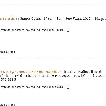
dos medos
/ Santos Costa. - 1ª ed. - [S.l.] : Sete Vidas, 2017. - 101 p. : 
: http://id.bnportugal.gov.pt/bib/bibnacional/1982093
NAR À LISTA
o ou o pequeno circo do mundo
/ Cristina Carvalho ; il. José
eira. - 1ª ed. - Lisboa : Guerra & Paz, 2025. - 109, [3] p. : il. ; 25 cm
-576-241-5
: http://id.bnportugal.gov.pt/bib/bibnacional/2229602
NAR À LISTA