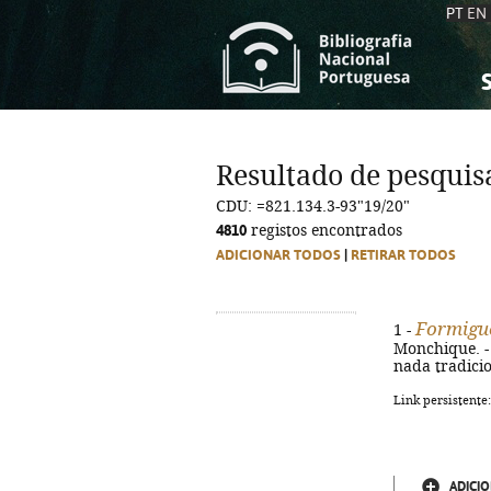
PT
EN
S
S
C
C
Resultado de pesquis
C
C
CDU: =821.134.3-93"19/20"
A
A
4810
registos encontrados
ADICIONAR TODOS
|
RETIRAR TODOS
Formigu
1 -
Monchique. - 1
nada tradicio
Link persistente
ADICIO