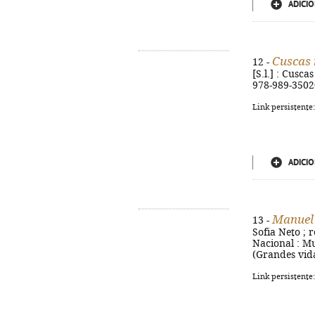
ADICIO
Cuscas 
12 -
[S.l.] : Cusca
978-989-3502
Link persistente
ADICIO
Manuel 
13 -
Sofia Neto ; r
Nacional : Mus
(Grandes vida
Link persistente