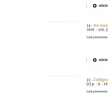
ADICIO
Na maio
14 -
2026. - 126, [
Link persistente
ADICIO
Códigos
15 -
[2] p. : il. ;
Link persistente