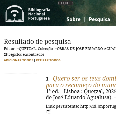
PT
EN
FR
Sobre
Pesquisa
Sobre a Bibliografia Nacional
Simples
Conhecimento, Informação...
Conhecimento, Informação...
Combinada
A
Resultado de pesquisa
Ciências sociais...
Ciências sociais...
Editor: =QUETZAL, Colecção: =OBRAS DE JOSE EDUARDO AGUA
Arte, desporto...
Arte, desporto...
23
registos encontrados
ADICIONAR TODOS
|
RETIRAR TODOS
Quero ser os teus domi
1 -
para o recomeço do mun
1ª ed. - Lisboa : Quetzal, 2025
de José Eduardo Agualusa). -
Link persistente: http://id.bnportu