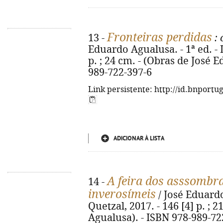
Fronteiras perdidas
13 -
: 
Eduardo Agualusa. - 1ª ed. - L
p. ; 24 cm. - (Obras de José 
989-722-397-6
Link persistente: http://id.bnportu
ADICIONAR À LISTA
A feira dos asssombra
14 -
inverosímeis
/ José Eduardo
Quetzal, 2017. - 146 [4] p. ; 
Agualusa). - ISBN 978-989-72