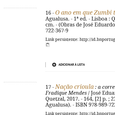
O ano em que Zumbi 
16 -
Agualusa. - 1ª ed. - Lisboa : Q
cm. - (Obras de José Eduardo
722-367-9
Link persistente: http://id.bnportu
ADICIONAR À LISTA
Nação crioula
17 -
: a corr
Fradique Mendes
/ José Eduar
Quetzal, 2017. - 164, [2] p. ;
Agualusa). - ISBN 978-989-72
Link persistente: http://id.bnportu