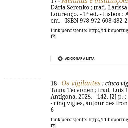
Meninas e instituiçõe
17 -
Dária Serenko ; trad. Lariss
Lourenço. - 1ª ed. - Lisboa : A
cm. - ISBN 978-972-608-482-2
Link persistente: http://id.bnportu
ADICIONAR À LISTA
Os vigilantes
18 -
: cinco vi
Taina Tervonen ; trad. Luís Le
Antígona, 2025. - 142, [2] p. ; 
- cinq vigies, autour des fro
6
Link persistente: http://id.bnportu