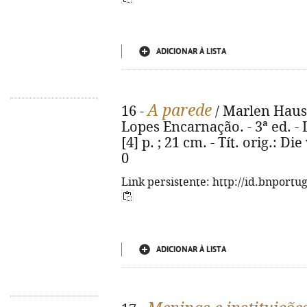
ADICIONAR À LISTA
A parede
16 -
/ Marlen Haush
Lopes Encarnação. - 3ª ed. - 
[4] p. ; 21 cm. - Tít. orig.: 
0
Link persistente: http://id.bnportu
ADICIONAR À LISTA