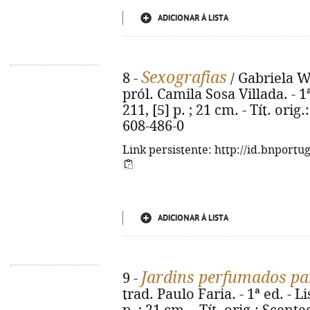
ADICIONAR À LISTA
Sexografias
8 -
/ Gabriela W
pról. Camila Sosa Villada. - 1
211, [5] p. ; 21 cm. - Tít. ori
608-486-0
Link persistente: http://id.bnportu
ADICIONAR À LISTA
Jardins perfumados pa
9 -
trad. Paulo Faria. - 1ª ed. - L