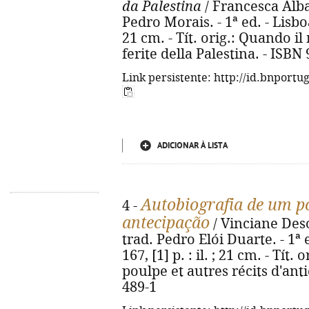
da Palestina
/ Francesca Alba
Pedro Morais. - 1ª ed. - Lisboa
21 cm. - Tít. orig.: Quando i
ferite della Palestina. - ISBN
Link persistente: http://id.bnportu
ADICIONAR À LISTA
Autobiografia de um po
4 -
antecipação
/ Vinciane Deso
trad. Pedro Elói Duarte. - 1ª 
167, [1] p. : il. ; 21 cm. - Tít
poulpe et autres récits d'ant
489-1