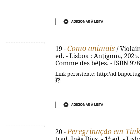
ADICIONAR À LISTA
Como animais
19 -
/ Violain
ed. - Lisboa : Antígona, 2025. -
Comme des bêtes. - ISBN 978
Link persistente: http://id.bnportu
ADICIONAR À LISTA
Peregrinação em Tink
20 -
trad. Inês Dias. - 1ª ed. - Lis