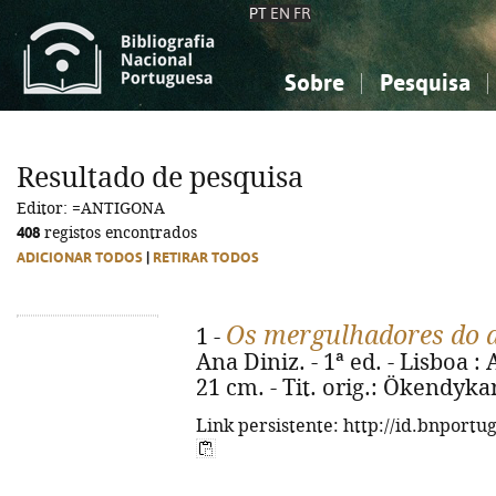
PT
EN
FR
Sobre
Pesquisa
Sobre a Bibliografia Nacional
Simples
Conhecimento, Informação...
Conhecimento, Informação...
Combinada
A
Resultado de pesquisa
Ciências sociais...
Ciências sociais...
Editor: =ANTIGONA
Arte, desporto...
Arte, desporto...
408
registos encontrados
ADICIONAR TODOS
|
RETIRAR TODOS
Os mergulhadores do d
1 -
Ana Diniz. - 1ª ed. - Lisboa : A
21 cm. - Tit. orig.: Ökendyka
Link persistente: http://id.bnportu