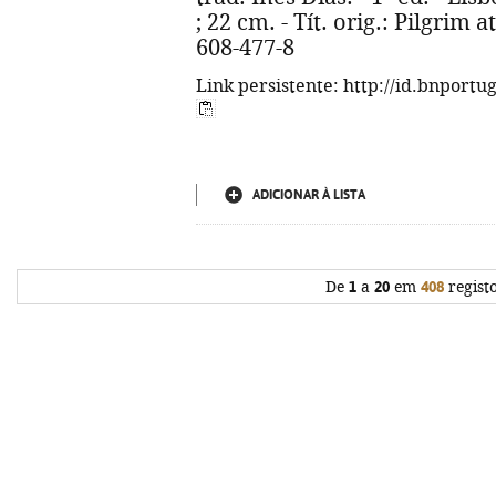
; 22 cm. - Tít. orig.: Pilgrim 
608-477-8
Link persistente: http://id.bnportu
ADICIONAR À LISTA
De
1
a
20
em
408
regist