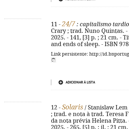
24/7
11 -
: capitalismo tardio
Crary ; trad. Nuno Quintas. - 
2025. - 141, [3] p. ; 21 cm. - T
and ends of sleep. - ISBN 97
Link persistente: http://id.bnportu
ADICIONAR À LISTA
Solaris
12 -
/ Stanislaw Lem 
; trad. e nota à trad. Teresa
da nota prévia Helena Pitta. -
2025. - 265, [5] p. : il. ; 21 