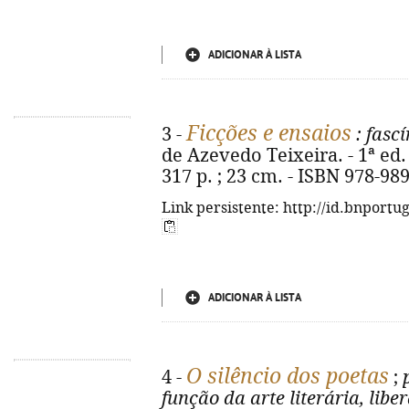
ADICIONAR À LISTA
Ficções e ensaios
3 -
: fascí
de Azevedo Teixeira. - 1ª ed. 
317 p. ; 23 cm. - ISBN 978-98
Link persistente: http://id.bnportu
ADICIONAR À LISTA
O silêncio dos poetas
4 -
;
função da arte literária, lib