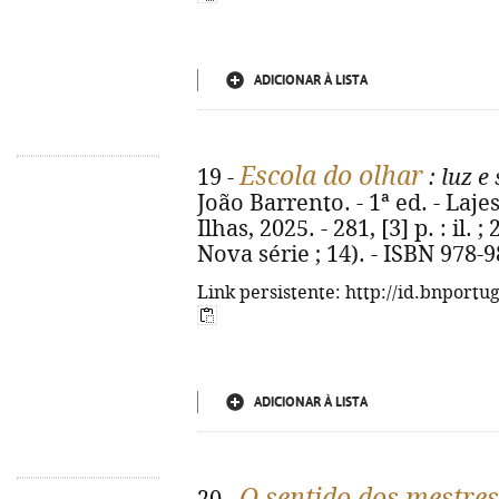
ADICIONAR À LISTA
Escola do olhar
19 -
: luz 
João Barrento. - 1ª ed. - Laj
Ilhas, 2025. - 281, [3] p. : il
Nova série ; 14). - ISBN 978-
Link persistente: http://id.bnportu
ADICIONAR À LISTA
O sentido dos mestres