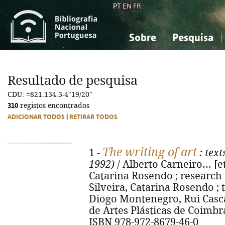
PT
EN
FR
Sobre
Pesquisa
Sobre a Bibliografia Nacional
Simples
Conhecimento, Informação...
Conhecimento, Informação...
Combinada
A
Resultado de pesquisa
Ciências sociais...
Ciências sociais...
CDU: =821.134.3-4"19/20"
Arte, desporto...
Arte, desporto...
310
registos encontrados
ADICIONAR TODOS
|
RETIRAR TODOS
The writing of art
1 -
: text
1992)
/ Alberto Carneiro... [et
Catarina Rosendo ; research
Silveira, Catarina Rosendo ; t
Diogo Montenegro, Rui Casca
de Artes Plásticas de Coimbra,
ISBN 978-972-8679-46-0