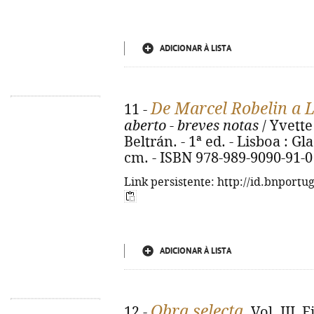
ADICIONAR À LISTA
De Marcel Robelin a 
11 -
aberto - breves notas
/ Yvette
Beltrán. - 1ª ed. - Lisboa : Glac
cm. - ISBN 978-989-9090-91-0
Link persistente: http://id.bnportu
ADICIONAR À LISTA
Obra selecta
12 -
. Vol. III,