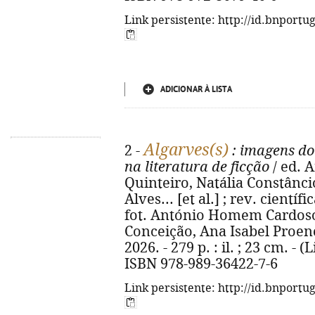
Link persistente: http://id.bnportu
ADICIONAR À LISTA
Algarves(s)
2 -
: imagens do
na literatura de ficção
/ ed. A
Quinteiro, Natália Constânci
Alves... [et al.] ; rev. científi
fot. António Homem Cardoso...
Conceição, Ana Isabel Proenç
2026. - 279 p. : il. ; 23 cm. - 
ISBN 978-989-36422-7-6
Link persistente: http://id.bnportu