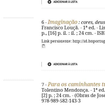
ADICIONAR À LISTA
Imaginação
6 -
: cores, deu
Francisco Louçã. - 1ª ed. - Li
p., [16] p. il. : il. ; 24 cm. -
Link persistente: http://id.bnportu
ADICIONAR À LISTA
Para os caminhantes t
7 -
Tolentino Mendonça. - 1ª ed. 
[2] p. ; 24 cm. - (Obras de J
978-989-582-143-3