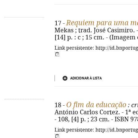
Requiem para uma má
17 -
Mekas ; trad. José Casimiro. - [
[14] p. : c ; 15 cm. - (Imagem
Link persistente: http://id.bnportu
ADICIONAR À LISTA
O fim da educação
18 -
: cr
António Carlos Cortez. - 1ª ed
- 108, [4] p. ; 23 cm. - ISBN 
Link persistente: http://id.bnportu