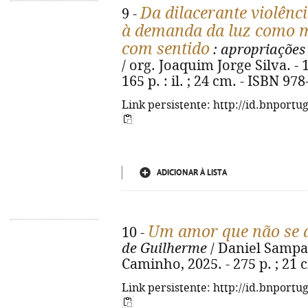
Da dilacerante violênc
9 -
à demanda da luz como m
com sentido
: apropriações 
/ org. Joaquim Jorge Silva. - 1
165 p. : il. ; 24 cm. - ISBN 97
Link persistente: http://id.bnportu
ADICIONAR À LISTA
Um amor que não se 
10 -
de Guilherme
/ Daniel Sampaio
Caminho, 2025. - 275 p. ; 21 
Link persistente: http://id.bnportu