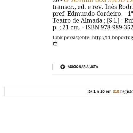
20 -
transcr., ed. e rev. Inês Rodri
pref. Edmundo Cordeiro. - 1
Teatro de Almada ; [S.l.] : R
p. ; 21 cm. - ISBN 978-989-35
Link persistente: http://id.bnportu
ADICIONAR À LISTA
De
1
a
20
em
310
regist