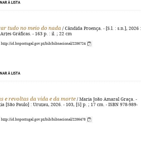
NAR À LISTA
ar tudo no meio do nada
/ Cândida Proença. - [S.l. : s.n.], 2026 
rtes Gráficas. - 163 p. : il. ; 22 cm
: http://id.bnportugal.gov.pt/bib/bibnacional/2286724
NAR À LISTA
as e revoltas da vida e da morte
/ Maria João Amaral Graça. -
ia [São Paulo] : Urutau, 2026. - 103, [5] p. ; 17 cm. - ISBN 978-989-
: http://id.bnportugal.gov.pt/bib/bibnacional/2286478