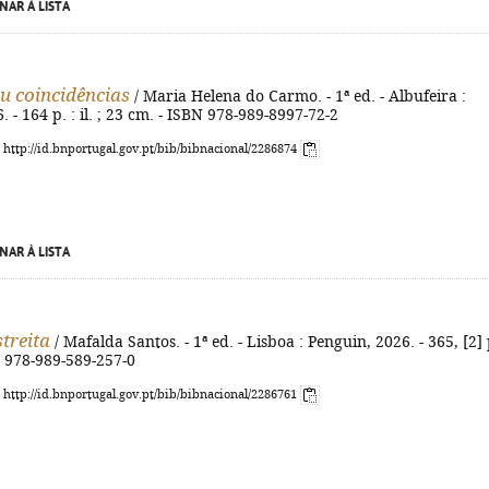
NAR À LISTA
ou coincidências
/ Maria Helena do Carmo. - 1ª ed. - Albufeira :
 - 164 p. : il. ; 23 cm. - ISBN 978-989-8997-72-2
: http://id.bnportugal.gov.pt/bib/bibnacional/2286874
NAR À LISTA
streita
/ Mafalda Santos. - 1ª ed. - Lisboa : Penguin, 2026. - 365, [2] 
N 978-989-589-257-0
: http://id.bnportugal.gov.pt/bib/bibnacional/2286761