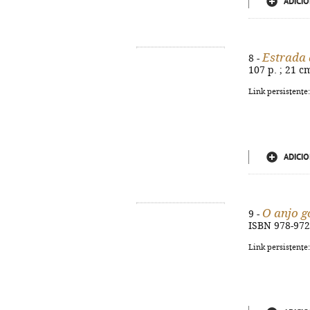
ADICIO
Estrada 
8 -
107 p. ; 21 c
Link persistente
ADICIO
O anjo g
9 -
ISBN 978-972
Link persistente