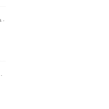
. -
 -