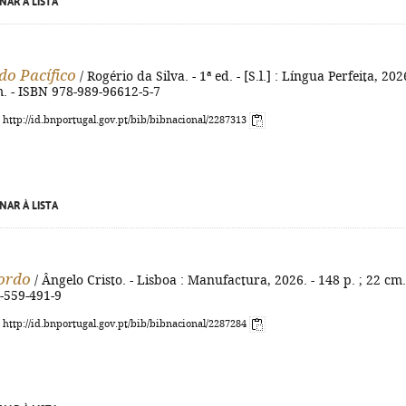
NAR À LISTA
do Pacífico
/ Rogério da Silva. - 1ª ed. - [S.l.] : Língua Perfeita, 2026
m. - ISBN 978-989-96612-5-7
: http://id.bnportugal.gov.pt/bib/bibnacional/2287313
NAR À LISTA
ordo
/ Ângelo Cristo. - Lisboa : Manufactura, 2026. - 148 p. ; 22 cm.
-559-491-9
: http://id.bnportugal.gov.pt/bib/bibnacional/2287284