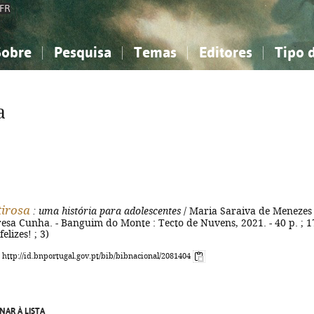
FR
Sobre
Pesquisa
Temas
Editores
Tipo 
obre a Bibliografia Nacional
imples
onhecimento, Informação...
onhecimento, Informação...
Combinada
A minha lista
Como utilizar
Filosofia, psicologia...
Filosofia, psicologia...
Perguntas frequente
a
iências sociais...
iências sociais...
Ciências exatas e naturais...
Ciências exatas e naturais...
rte, desporto...
rte, desporto...
Literatura, linguística...
Literatura, linguística...
irosa
: uma história para adolescentes
/ Maria Saraiva de Menezes 
eresa Cunha. - Banguim do Monte : Tecto de Nuvens, 2021. - 40 p. ; 1
felizes! ; 3)
: http://id.bnportugal.gov.pt/bib/bibnacional/2081404
NAR À LISTA