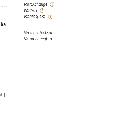
MarcXchange
ISO2709
ISO2709(ISIS)
nha.
Ver a minha lista
Voltar ao registo
l.].