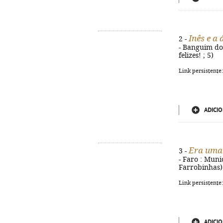
Inês e a
2 -
- Banguim do M
felizes! ; 5)
Link persistente
ADICIO
Era uma 
3 -
- Faro : Munic
Farrobinhas)
Link persistente
ADICIO