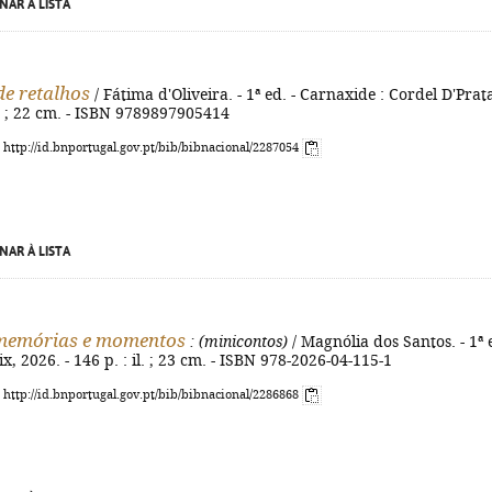
NAR À LISTA
e retalhos
/ Fátima d'Oliveira. - 1ª ed. - Carnaxide : Cordel D'Prat
. ; 22 cm. - ISBN 9789897905414
: http://id.bnportugal.gov.pt/bib/bibnacional/2287054
NAR À LISTA
 memórias e momentos
: (minicontos)
/ Magnólia dos Santos. - 1ª 
ix, 2026. - 146 p. : il. ; 23 cm. - ISBN 978-2026-04-115-1
: http://id.bnportugal.gov.pt/bib/bibnacional/2286868