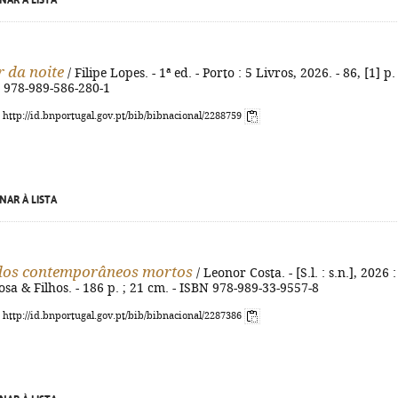
NAR À LISTA
 da noite
/ Filipe Lopes. - 1ª ed. - Porto : 5 Livros, 2026. - 86, [1] p. 
N 978-989-586-280-1
: http://id.bnportugal.gov.pt/bib/bibnacional/2288759
NAR À LISTA
 dos contemporâneos mortos
/ Leonor Costa. - [S.l. : s.n.], 2026 :
a & Filhos. - 186 p. ; 21 cm. - ISBN 978-989-33-9557-8
: http://id.bnportugal.gov.pt/bib/bibnacional/2287386