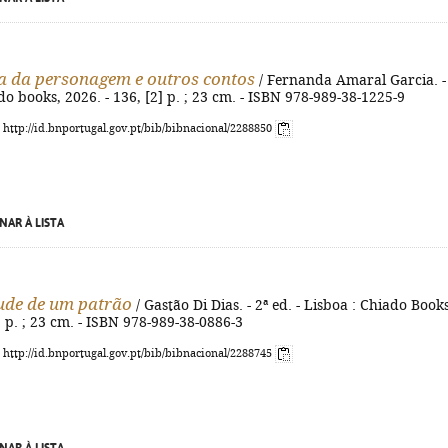
 da personagem e outros contos
/ Fernanda Amaral Garcia. -
do books, 2026. - 136, [2] p. ; 23 cm. - ISBN 978-989-38-1225-9
: http://id.bnportugal.gov.pt/bib/bibnacional/2288850
NAR À LISTA
ude de um patrão
/ Gastão Di Dias. - 2ª ed. - Lisboa : Chiado Books
3] p. ; 23 cm. - ISBN 978-989-38-0886-3
: http://id.bnportugal.gov.pt/bib/bibnacional/2288745