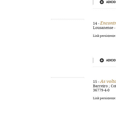
ADICIO
Encontr
14 -
Lousanense - A
Link persistente
ADICIO
As volt
15 -
Barreiro ; Cot
36779-4-0
Link persistente