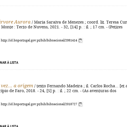
 árvore Aurora
/ Maria Saraiva de Menezes ; coord. lit. Teresa Cu
onte : Tecto de Nuvens, 2021. - 32, [14] p. : il. ; 17 cm. - (Petizes
: http://id.bnportugal.gov.pt/bib/bibnacional/2081414
NAR À LISTA
vez... a origem
/ texto Fernando Madeira ; il. Carlos Rocha... [et a
ípio de Faro, 2018. - 24, [5] p. : il. ; 22 cm. - (As aventuras dos
: http://id.bnportugal.gov.pt/bib/bibnacional/2018727
NAR À LISTA