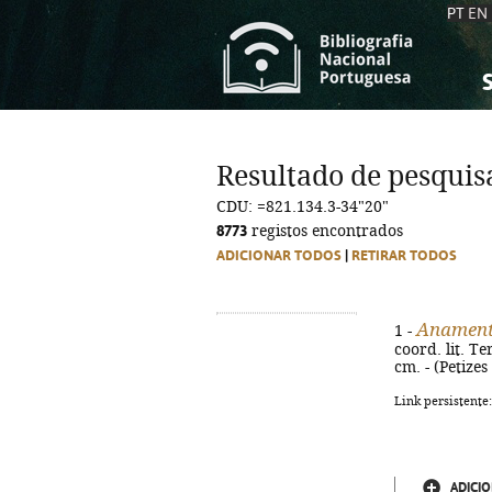
PT
EN
S
S
C
C
Resultado de pesquis
C
C
CDU: =821.134.3-34"20"
A
A
8773
registos encontrados
ADICIONAR TODOS
|
RETIRAR TODOS
Anament
1 -
coord. lit. T
cm. - (Petizes 
Link persistente
ADICIO