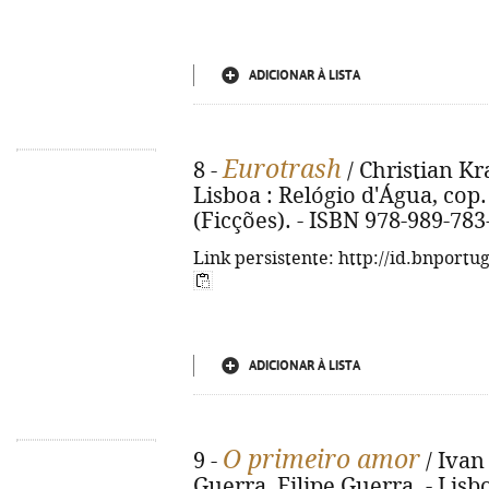
ADICIONAR À LISTA
Eurotrash
8 -
/ Christian Kr
Lisboa : Relógio d'Água, cop. 2
(Ficções). - ISBN 978-989-783
Link persistente: http://id.bnportu
ADICIONAR À LISTA
O primeiro amor
9 -
/ Ivan
Guerra, Filipe Guerra. - Lisb