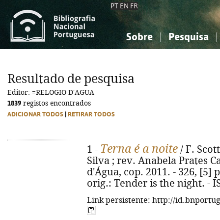
PT
EN
FR
Sobre
Pesquisa
Sobre a Bibliografia Nacional
Simples
Conhecimento, Informação...
Conhecimento, Informação...
Combinada
A
Resultado de pesquisa
Ciências sociais...
Ciências sociais...
Editor: =RELOGIO D'AGUA
Arte, desporto...
Arte, desporto...
1839
registos encontrados
ADICIONAR TODOS
|
RETIRAR TODOS
Terna é a noite
1 -
/ F. Scot
Silva ; rev. Anabela Prates C
d'Água, cop. 2011. - 326, [5] p.
orig.: Tender is the night. -
Link persistente: http://id.bnportu