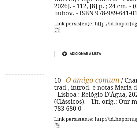
2026]. - 112, [8] p. ; 24 cm. - (
liubov. - ISBN 978-989-641-0
Link persistente: http://id.bnportu
ADICIONAR À LISTA
O amigo comum
10 -
/ Char
trad., introd. e notas Maria 
- Lisboa : Relógio D'Água, 2026.
(Clássicos). - Tít. orig.: Our
783-680-0
Link persistente: http://id.bnportu