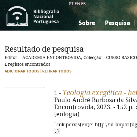
PT
EN
FR
Sobre
Pesquisa
Sobre a Bibliografia Nacional
Simples
Conhecimento, Informação...
Conhecimento, Informação...
Combinada
A
Resultado de pesquisa
Ciências sociais...
Ciências sociais...
Editor: =ACADEMIA ENCONTROVIDA, Colecção: =CURSO BASIC
Arte, desporto...
Arte, desporto...
1
registos encontrados
ADICIONAR TODOS
|
RETIRAR TODOS
Teologia exegética - h
1 -
Paulo André Barbosa da Silv
Encontrovida, 2023. - 152 p. :
teologia)
Link persistente: http://id.bnportu