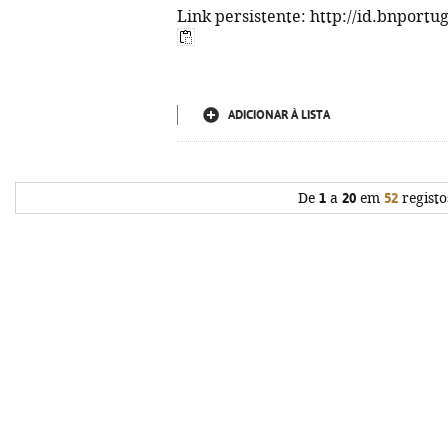
Link persistente: http://id.bnportu
ADICIONAR À LISTA
De
1
a
20
em
52
registo