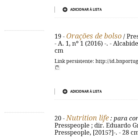
ADICIONAR À LISTA
Orações de bolso
19 -
/ Pre
- A. 1, nº 1 (2016) -. - Alcabi
cm
Link persistente: http://id.bnportu
ADICIONAR À LISTA
Nutrition life
20 -
: para co
Presspeople ; dir. Eduardo Gr
Presspeople, [2015?]-. - 28 c