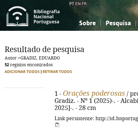
PT
EN
FR
Sobre
Pesquisa
Sobre a Bibliografia Nacional
Simples
Conhecimento, Informação...
Conhecimento, Informação...
Combinada
A
Resultado de pesquisa
Ciências sociais...
Ciências sociais...
Autor:=GRADIZ, EDUARDO
Arte, desporto...
Arte, desporto...
52
registos encontrados
ADICIONAR TODOS
|
RETIRAR TODOS
Orações poderosas
1 -
/ pr
Gradiz. - Nº 1 (2025)-. - Alca
2025]-. - 28 cm
Link persistente: http://id.bnportu