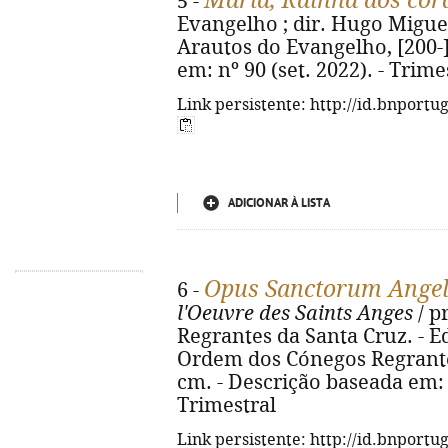
Maria, Rainha dos cor
5 -
Evangelho ; dir. Hugo Miguel
Arautos do Evangelho, [200-]
em: nº 90 (set. 2022). - Trime
Link persistente: http://id.bnportu
ADICIONAR À LISTA
Opus Sanctorum Ange
6 -
l'Oeuvre des Saints Anges
/ p
Regrantes da Santa Cruz. - Ed
Ordem dos Cónegos Regrantes 
cm. - Descrição baseada em: a
Trimestral
Link persistente: http://id.bnportu