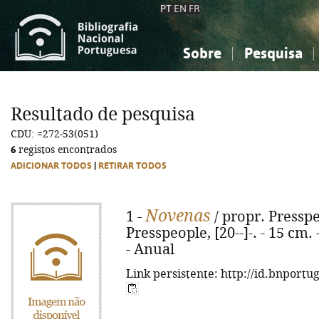
PT
EN
FR
Sobre
Pesquisa
Sobre a Bibliografia Nacional
Simples
Conhecimento, Informação...
Conhecimento, Informação...
Combinada
A
Resultado de pesquisa
Ciências sociais...
Ciências sociais...
CDU: =272-53(051)
Arte, desporto...
Arte, desporto...
6
registos encontrados
ADICIONAR TODOS
|
RETIRAR TODOS
Novenas
1 -
/ propr. Presspe
Presspeople, [20--]-. - 15 cm
- Anual
Link persistente: http://id.bnportu