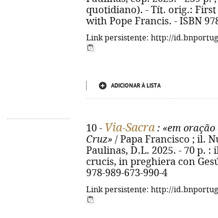
quotidiano). - Tít. orig.: Firs
with Pope Francis. - ISBN 97
Link persistente: http://id.bnportu
ADICIONAR À LISTA
Via-Sacra
10 -
: «em oração 
Cruz»
/ Papa Francisco ; il. N
Paulinas, D.L. 2025. - 70 p. : il
crucis, in preghiera con Gesú
978-989-673-990-4
Link persistente: http://id.bnportu