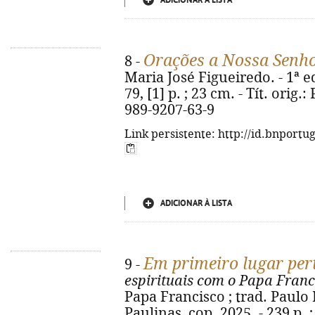
ADICIONAR À LISTA
Orações a Nossa Senh
8 -
Maria José Figueiredo. - 1ª ed
79, [1] p. ; 23 cm. - Tít. orig
989-9207-63-9
Link persistente: http://id.bnportu
ADICIONAR À LISTA
Em primeiro lugar per
9 -
espirituais com o Papa Franc
Papa Francisco ; trad. Paulo 
Paulinas, cop. 2025. - 239 p. 