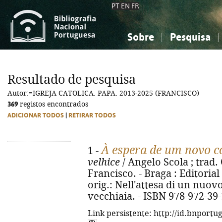
PT
EN
FR
Sobre
Pesquisa
Sobre a Bibliografia Nacional
Simples
Conhecimento, Informação...
Conhecimento, Informação...
Combinada
A
Resultado de pesquisa
Ciências sociais...
Ciências sociais...
Autor:=IGREJA CATOLICA. PAPA. 2013-2025 (FRANCISCO)
Arte, desporto...
Arte, desporto...
369
registos encontrados
ADICIONAR TODOS
|
RETIRAR TODOS
À espera de um novo 
1 -
velhice
/ Angelo Scola ; trad.
Francisco. - Braga : Editorial A
orig.: Nell'attesa di un nuovo 
vecchiaia. - ISBN 978-972-39
Link persistente: http://id.bnportu