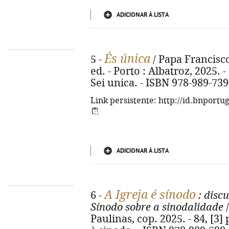
ADICIONAR À LISTA
És única
5 -
/ Papa Francisco
ed. - Porto : Albatroz, 2025. - 1
Sei unica. - ISBN 978-989-739
Link persistente: http://id.bnportu
ADICIONAR À LISTA
A Igreja é sínodo
6 -
: disc
Sínodo sobre a sinodalidade
/
Paulinas, cop. 2025. - 84, [3] p