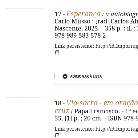
Esperança
17 -
: a autobiogr
Carlo Musso ; trad. Carlos Abo
Nascente, 2025. - 358 p. : il. ;
978-989-583-578-2
Link persistente: http://id.bnportu
ADICIONAR À LISTA
Via-sacra - em oraçã
18 -
cruz
/ Papa Francisco. - 1ª ed
55, [1] p. ; 20 cm. - ISBN 978
Link persistente: http://id.bnportu