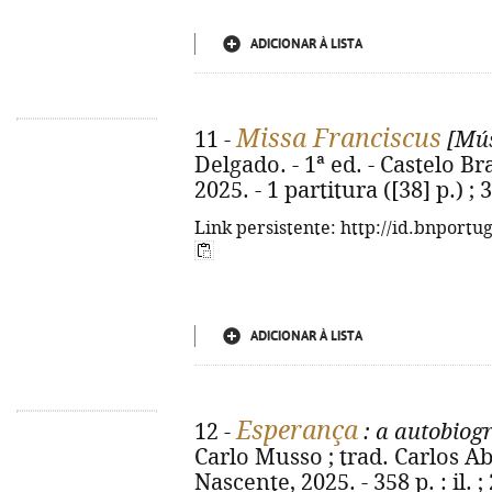
ADICIONAR À LISTA
Missa Franciscus
11 -
[Mús
Delgado. - 1ª ed. - Castelo B
2025. - 1 partitura ([38] p.) ;
Link persistente: http://id.bnportu
ADICIONAR À LISTA
Esperança
12 -
: a autobiogr
Carlo Musso ; trad. Carlos Abo
Nascente, 2025. - 358 p. : il. ;