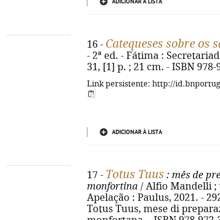
ADICIONAR À LISTA
Catequeses sobre os 
16 -
- 2ª ed. - Fátima : Secretaria
31, [1] p. ; 21 cm. - ISBN 978
Link persistente: http://id.bnportu
ADICIONAR À LISTA
Totus Tuus
17 -
: mês de pr
monfortina
/ Alfio Mandelli ; 
Apelação : Paulus, 2021. - 292 p
Totus Tuus, mese di prepara