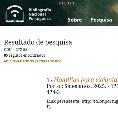
PT
EN
FR
Sobre
Pesquisa
Sobre a Bibliografia Nacional
Simples
Conhecimento, Informação...
Conhecimento, Informação...
Combinada
A
Resultado de pesquisa
Ciências sociais...
Ciências sociais...
CDU: =272-55
Arte, desporto...
Arte, desporto...
85
registos encontrados
ADICIONAR TODOS
|
RETIRAR TODOS
Homilias para exéquia
1 -
Porto : Salesianos, 2025. - 12
424-3
Link persistente: http://id.bnportu