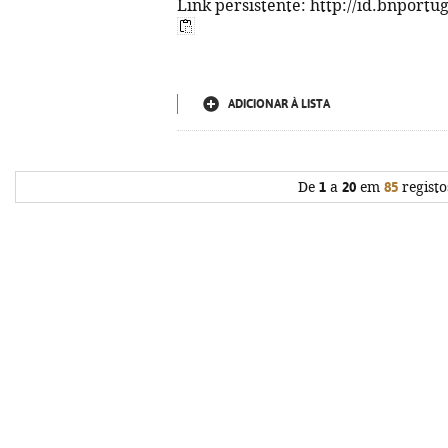
Link persistente: http://id.bnportu
ADICIONAR À LISTA
De
1
a
20
em
85
registo