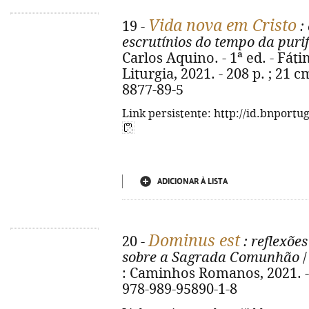
Vida nova em Cristo
19 -
: 
escrutínios do tempo da puri
Carlos Aquino. - 1ª ed. - Fát
Liturgia, 2021. - 208 p. ; 21 c
8877-89-5
Link persistente: http://id.bnportu
ADICIONAR À LISTA
Dominus est
20 -
: reflexõe
sobre a Sagrada Comunhão
/
: Caminhos Romanos, 2021. - 78
978-989-95890-1-8