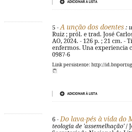
ADICIONAR À LISTA
A unção dos doentes
5 -
: 
Ruiz ; pról. e trad. José Carl
AO, 2024. - 126 p. ; 21 cm. - T
enfermos. Una experiencia c
0987-6
Link persistente: http://id.bnportu
ADICIONAR À LISTA
Do lava-pés à vida do
6 -
teologia de 'assemelhação'
/ J