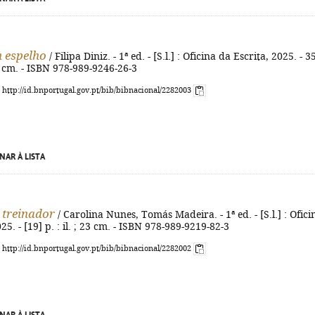
 espelho
/ Filipa Diniz. - 1ª ed. - [S.l.] : Oficina da Escrita, 2025. - 3
 23 cm. - ISBN 978-989-9246-26-3
: http://id.bnportugal.gov.pt/bib/bibnacional/2282003
NAR À LISTA
 treinador
/ Carolina Nunes, Tomás Madeira. - 1ª ed. - [S.l.] : Ofici
25. - [19] p. : il. ; 23 cm. - ISBN 978-989-9219-82-3
: http://id.bnportugal.gov.pt/bib/bibnacional/2282002