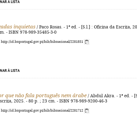
NAR À LISTA
adas inquietas
/ Paco Rosas. - 1ª ed. - [S.l.] : Oficina da Escrita, 2
 cm. - ISBN 978-989-35485-3-0
: http://id.bnportugal.gov.pt/bib/bibnacional/2281851
NAR À LISTA
 que não fala português nem árabe
/ Abdul Akra. - 1ª ed. - [S
Escrita, 2025. - 80 p. ; 23 cm. - ISBN 978-989-9200-46-3
: http://id.bnportugal.gov.pt/bib/bibnacional/2281712