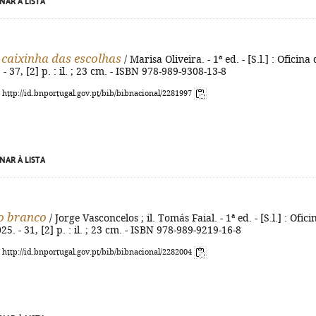
NAR À LISTA
 caixinha das escolhas
/ Marisa Oliveira. - 1ª ed. - [S.l.] : Oficina
 - 37, [2] p. : il. ; 23 cm. - ISBN 978-989-9308-13-8
: http://id.bnportugal.gov.pt/bib/bibnacional/2281997
NAR À LISTA
o branco
/ Jorge Vasconcelos ; il. Tomás Faial. - 1ª ed. - [S.l.] : Ofici
25. - 31, [2] p. : il. ; 23 cm. - ISBN 978-989-9219-16-8
: http://id.bnportugal.gov.pt/bib/bibnacional/2282004