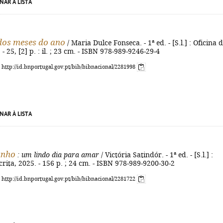
NAR À LISTA
 dos meses do ano
/ Maria Dulce Fonseca. - 1ª ed. - [S.l.] : Oficina 
 - 25, [2] p. : il. ; 23 cm. - ISBN 978-989-9246-29-4
: http://id.bnportugal.gov.pt/bib/bibnacional/2281998
NAR À LISTA
unho
: um lindo dia para amar
/ Victória Satindór. - 1ª ed. - [S.l.] :
crita, 2025. - 156 p. ; 24 cm. - ISBN 978-989-9200-30-2
: http://id.bnportugal.gov.pt/bib/bibnacional/2281722