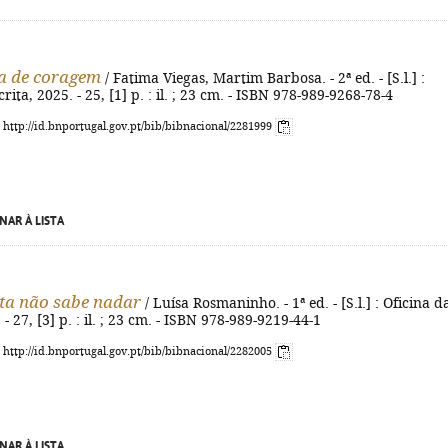
a de coragem
/ Fatima Viegas, Martim Barbosa. - 2ª ed. - [S.l.] :
rita, 2025. - 25, [1] p. : il. ; 23 cm. - ISBN 978-989-9268-78-4
: http://id.bnportugal.gov.pt/bib/bibnacional/2281999
NAR À LISTA
ta não sabe nadar
/ Luísa Rosmaninho. - 1ª ed. - [S.l.] : Oficina d
 - 27, [3] p. : il. ; 23 cm. - ISBN 978-989-9219-44-1
: http://id.bnportugal.gov.pt/bib/bibnacional/2282005
NAR À LISTA