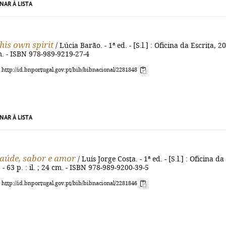
NAR À LISTA
his own spirit
/ Lúcia Barão. - 1ª ed. - [S.l.] : Oficina da Escrita, 2
cm. - ISBN 978-989-9219-27-4
: http://id.bnportugal.gov.pt/bib/bibnacional/2281848
NAR À LISTA
saúde, sabor e amor
/ Luís Jorge Costa. - 1ª ed. - [S.l.] : Oficina da
 - 63 p. : il. ; 24 cm. - ISBN 978-989-9200-39-5
: http://id.bnportugal.gov.pt/bib/bibnacional/2281846