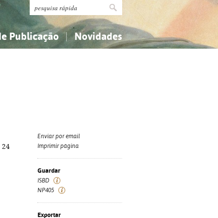
de Publicação
Novidades
s
Religião...
Religião...
Ciências aplicadas...
Ciências aplicadas...
História, geografia, biografias...
História, geografia, biografias...
Enviar por email
; 24
Imprimir página
Guardar
ISBD
NP405
Exportar