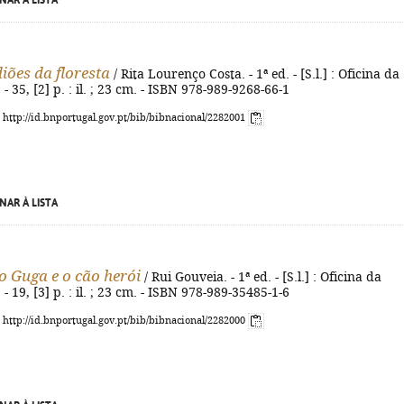
NAR À LISTA
iões da floresta
/ Rita Lourenço Costa. - 1ª ed. - [S.l.] : Oficina da
 - 35, [2] p. : il. ; 23 cm. - ISBN 978-989-9268-66-1
: http://id.bnportugal.gov.pt/bib/bibnacional/2282001
NAR À LISTA
 Guga e o cão herói
/ Rui Gouveia. - 1ª ed. - [S.l.] : Oficina da
 - 19, [3] p. : il. ; 23 cm. - ISBN 978-989-35485-1-6
: http://id.bnportugal.gov.pt/bib/bibnacional/2282000