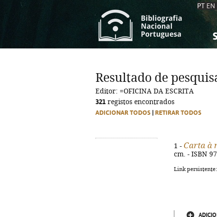
PT
EN
S
S
C
C
Resultado de pesquis
C
C
Editor: =OFICINA DA ESCRITA
A
A
321
registos encontrados
ADICIONAR TODOS
|
RETIRAR TODOS
Carta à
1 -
cm. - ISBN 9
Link persistente
ADICIO