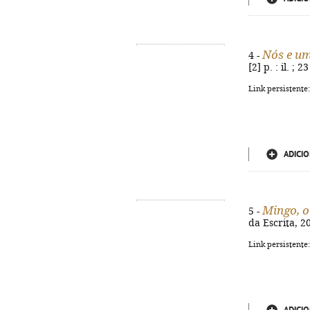
Nós e um
4 -
[2] p. : il. ;
Link persistente
ADICIO
Mingo, o
5 -
da Escrita, 20
Link persistente