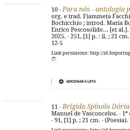
Para nós - antologia 
10 -
org. e trad. Fiammeta Facch
Bochicchio ; introd. Maria Bo
Enrico Pescosolido... [et al.].
2025. - 251, [1] p. : il. ; 21 c
12-5
Link persistente: http://id.bnportu
ADICIONAR À LISTA
Brígida Spínola Dória
11 -
Manuel de Vasconcelos. - 1ª 
- 91, [1] p. ; 21 cm. - (Poesia