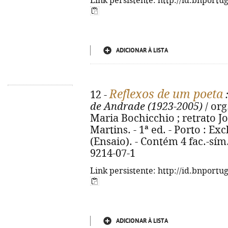
Link persistente: http://id.bnportu
ADICIONAR À LISTA
Reflexos de um poeta
12 -
:
de Andrade (1923-2005)
/ org
Maria Bochicchio ; retrato Jo
Martins. - 1ª ed. - Porto : Exc
(Ensaio). - Contém 4 fac.-sím
9214-07-1
Link persistente: http://id.bnportu
ADICIONAR À LISTA