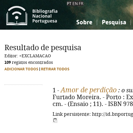
PT
EN
FR
Sobre
Pesquisa
Sobre a Bibliografia Nacional
Simples
Conhecimento, Informação...
Conhecimento, Informação...
Combinada
A
Resultado de pesquisa
Ciências sociais...
Ciências sociais...
Editor: =EXCLAMACAO
Arte, desporto...
Arte, desporto...
109
registos encontrados
ADICIONAR TODOS
|
RETIRAR TODOS
Amor de perdição
1 -
: o s
Furtado Moreira. - Porto : Ex
cm. - (Ensaio ; 11). - ISBN 97
Link persistente: http://id.bnportu