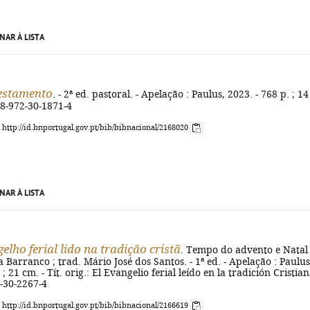
NAR À LISTA
estamento
. - 2ª ed. pastoral. - Apelação : Paulus, 2023. - 768 p. ; 14
78-972-30-1871-4
: http://id.bnportugal.gov.pt/bib/bibnacional/2168020
NAR À LISTA
elho ferial lido na tradição cristã
. Tempo do advento e Natal 
 Barranco ; trad. Mário José dos Santos. - 1ª ed. - Apelação : Paulus
 ; 21 cm. - Tít. orig.: El Evangelio ferial leído en la tradición Cristian
-30-2267-4
: http://id.bnportugal.gov.pt/bib/bibnacional/2166619