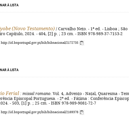
NAR À LISTA
Kyobe (Novo Testamento)
/ Carvalho Neto. - 1ª ed. - Lisboa ; São
iro Capítulo, 2024. - 404, [2] p. ; 23 cm. - ISBN 978-989-37-7153-2
: http://id.bnportugal.gov.pt/bib/bibnacional/2172735
NAR À LISTA
io Ferial
: missal romano
. Vol. 4, Advento - Natal, Quaresma - Te
erência Episcopal Portuguesa. - 2ª ed. - Fátima : Conferência Episco
024. - 503, [1] p. ; 25 cm. - ISBN 978-989-9081-72-7
: http://id.bnportugal.gov.pt/bib/bibnacional/2169378