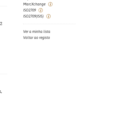
MarcXchange
ISO2709
ISO2709(ISIS)
12
Ver a minha lista
Voltar ao registo
s,