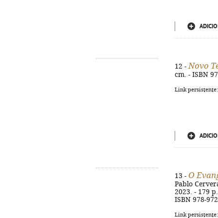
ADICIO
Novo T
12 -
cm. - ISBN 9
Link persistente
ADICIO
O Evang
13 -
Pablo Cervera
2023. - 179 p.
ISBN 978-972
Link persistente