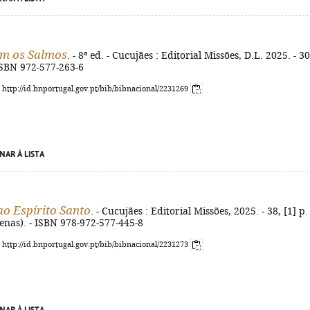
om os Salmos
. - 8ª ed. - Cucujães : Editorial Missões, D.L. 2025. - 3
 ISBN 972-577-263-6
: http://id.bnportugal.gov.pt/bib/bibnacional/2231269
NAR À LISTA
o Espírito Santo
. - Cucujães : Editorial Missões, 2025. - 38, [1] p. 
enas). - ISBN 978-972-577-445-8
: http://id.bnportugal.gov.pt/bib/bibnacional/2231273