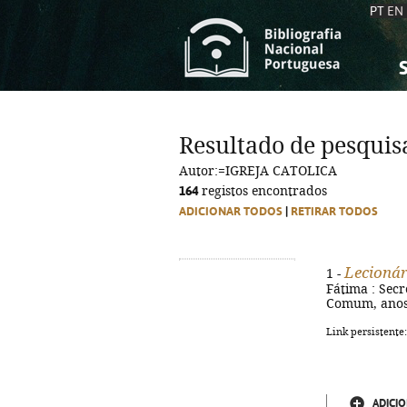
PT
EN
S
S
C
C
Resultado de pesquis
C
C
Autor:=IGREJA CATOLICA
A
A
164
registos encontrados
ADICIONAR TODOS
|
RETIRAR TODOS
Lecionári
1 -
Fátima : Secre
Comum, anos í
Link persistente
ADICIO