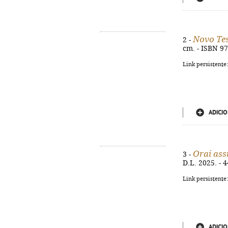
Novo Te
2 -
cm. - ISBN 9
Link persistente
ADICIO
Orai ass
3 -
D.L. 2025. - 4
Link persistente
ADICIO