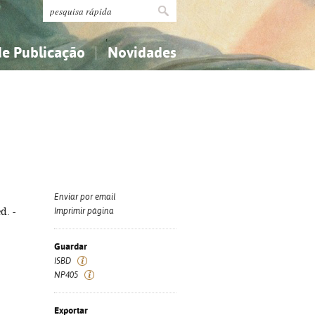
de Publicação
Novidades
s
Religião...
Religião...
Ciências aplicadas...
Ciências aplicadas...
História, geografia, biografias...
História, geografia, biografias...
Enviar por email
d. -
Imprimir página
Guardar
ISBD
NP405
Exportar