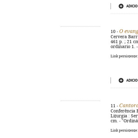
ADICIO
O evange
10 -
Cervera Barra
461 p. ; 21 cm
ordinario 1. 
Link persistente
ADICIO
Cantora
11 -
Conferência E
Liturgia : Se
cm. - "Ordin
Link persistente