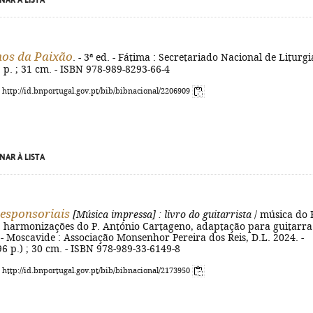
NAR À LISTA
hos da Paixão
. - 3ª ed. - Fátima : Secretariado Nacional de Liturgi
1] p. ; 31 cm. - ISBN 978-989-8293-66-4
: http://id.bnportugal.gov.pt/bib/bibnacional/2206909
NAR À LISTA
esponsoriais
[Música impressa]
: livro do guitarrista
/ música do 
; harmonizações do P. António Cartageno, adaptação para guitarra
- Moscavide : Associação Monsenhor Pereira dos Reis, D.L. 2024. -
96 p.) ; 30 cm. - ISBN 978-989-33-6149-8
: http://id.bnportugal.gov.pt/bib/bibnacional/2173950