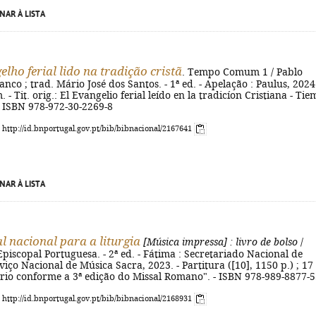
NAR À LISTA
lho ferial lido na tradição cristã
. Tempo Comum 1 / Pablo
nco ; trad. Mário José dos Santos. - 1ª ed. - Apelação : Paulus, 2024.
. - Tit. orig.: El Evangelio ferial leído en la tradicíon Cristiana - Ti
- ISBN 978-972-30-2269-8
: http://id.bnportugal.gov.pt/bib/bibnacional/2167641
NAR À LISTA
l nacional para a liturgia
[Música impressa]
: livro de bolso
/
piscopal Portuguesa. - 2ª ed. - Fátima : Secretariado Nacional de
rviço Nacional de Música Sacra, 2023. - Partitura ([10], 1150 p.) ; 17
ário conforme a 3ª edição do Missal Romano". - ISBN 978-989-8877-5
: http://id.bnportugal.gov.pt/bib/bibnacional/2168931