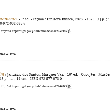
stamento
. - 3ª ed. - Fátima : Difusora Bíblica, 2025. - 1023, [1] p. ; 
78-972-652-385-7
: http://id.bnportugal.gov.pt/bib/bibnacional/2256945
NAR À LISTA
im
/ Januário dos Santos, Marques Vaz. - 16ª ed. - Cucujães : Missõe
48 p. : il. ; 14 cm. - ISBN 972-577-073-0
: http://id.bnportugal.gov.pt/bib/bibnacional/2244845
NAR À LISTA