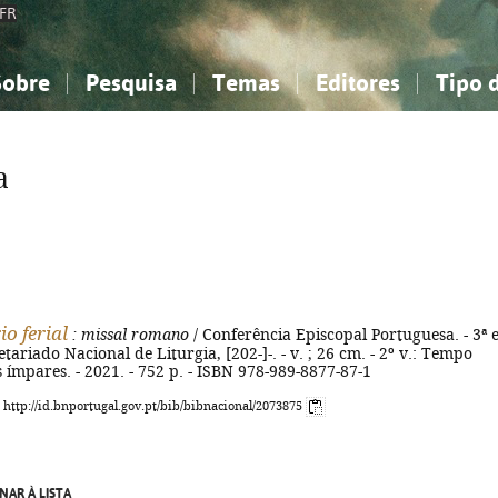
FR
Sobre
Pesquisa
Temas
Editores
Tipo 
obre a Bibliografia Nacional
imples
onhecimento, Informação...
onhecimento, Informação...
Combinada
A minha lista
Como utilizar
Filosofia, psicologia...
Filosofia, psicologia...
Perguntas frequente
a
iências sociais...
iências sociais...
Ciências exatas e naturais...
Ciências exatas e naturais...
rte, desporto...
rte, desporto...
Literatura, linguística...
Literatura, linguística...
o ferial
: missal romano
/ Conferência Episcopal Portuguesa. - 3ª e
tariado Nacional de Liturgia, [202-]-. - v. ; 26 cm. - 2º v.: Tempo
mpares. - 2021. - 752 p. - ISBN 978-989-8877-87-1
: http://id.bnportugal.gov.pt/bib/bibnacional/2073875
NAR À LISTA