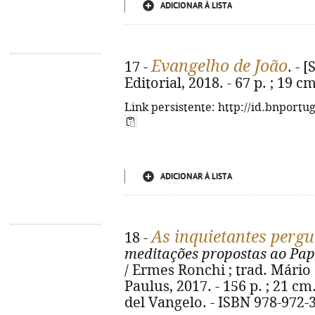
ADICIONAR À LISTA
Evangelho de João
17 -
. - 
Editorial, 2018. - 67 p. ; 19 
Link persistente: http://id.bnportu
ADICIONAR À LISTA
As inquietantes perg
18 -
meditações propostas ao Pap
/ Ermes Ronchi ; trad. Mário d
Paulus, 2017. - 156 p. ; 21 c
del Vangelo. - ISBN 978-972-