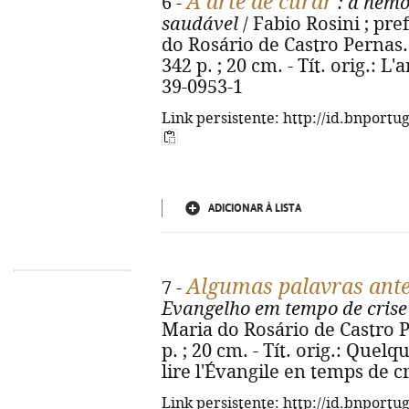
A arte de curar
6 -
: a hemo
saudável
/ Fabio Rosini ; pr
do Rosário de Castro Pernas. -
342 p. ; 20 cm. - Tít. orig.: L
39-0953-1
Link persistente: http://id.bnportu
ADICIONAR À LISTA
Algumas palavras ante
7 -
Evangelho em tempo de crise
Maria do Rosário de Castro Pe
p. ; 20 cm. - Tít. orig.: Quel
lire l'Évangile en temps de c
Link persistente: http://id.bnportu