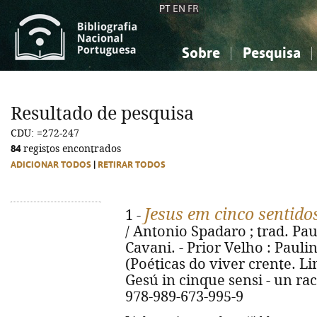
PT
EN
FR
Sobre
Pesquisa
Sobre a Bibliografia Nacional
Simples
Conhecimento, Informação...
Conhecimento, Informação...
Combinada
A
Resultado de pesquisa
Ciências sociais...
Ciências sociais...
CDU: =272-247
Arte, desporto...
Arte, desporto...
84
registos encontrados
ADICIONAR TODOS
|
RETIRAR TODOS
Jesus em cinco sentido
1 -
/ Antonio Spadaro ; trad. Pau
Cavani. - Prior Velho : Paulina
(Poéticas do viver crente. Lin
Gesú in cinque sensi - un rac
978-989-673-995-9