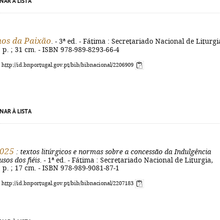
NAR À LISTA
hos da Paixão
. - 3ª ed. - Fátima : Secretariado Nacional de Liturgi
1] p. ; 31 cm. - ISBN 978-989-8293-66-4
: http://id.bnportugal.gov.pt/bib/bibnacional/2206909
NAR À LISTA
2025
: textos litúrgicos e normas sobre a concessão da Indulgência
usos dos fiéis
. - 1ª ed. - Fátima : Secretariado Nacional de Liturgia,
2] p. ; 17 cm. - ISBN 978-989-9081-87-1
: http://id.bnportugal.gov.pt/bib/bibnacional/2207183