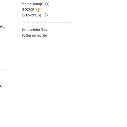
MarcXchange
ISO2709
ISO2709(ISIS)
89-
Ver a minha lista
Voltar ao registo
s,