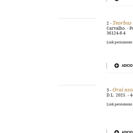
Teorbas
2 -
Carvalho. - Po
36124-8-4
Link persistente
ADICIO
Orai ass
3 -
D.L. 2025. - 4
Link persistente
ADICIO