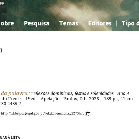
FR
Sobre
Pesquisa
Temas
Editores
Tipo 
obre a Bibliografia Nacional
imples
onhecimento, Informação...
onhecimento, Informação...
Combinada
A minha lista
Como utilizar
Filosofia, psicologia...
Filosofia, psicologia...
Perguntas frequente
a
iências sociais...
iências sociais...
Ciências exatas e naturais...
Ciências exatas e naturais...
rte, desporto...
rte, desporto...
Literatura, linguística...
Literatura, linguística...
 da palavra
: reflexões dominicais, festas e solenidades - Ano A -
rdo Freire. - 1ª ed. - Apelação : Paulus, D.L. 2026. - 189 p. ; 21 cm. -
-30-2435-7
: http://id.bnportugal.gov.pt/bib/bibnacional/2275473
NAR À LISTA