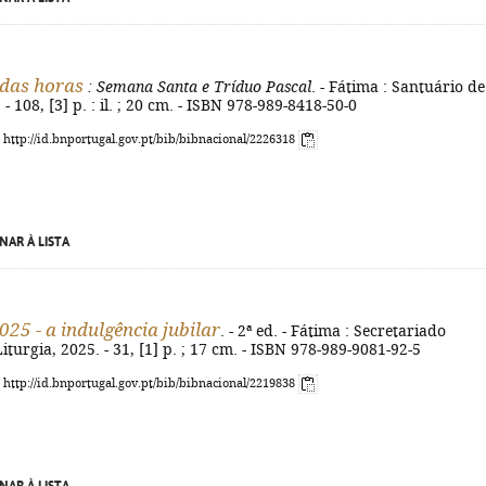
 das horas
: Semana Santa e Tríduo Pascal
. - Fátima : Santuário de
- 108, [3] p. : il. ; 20 cm. - ISBN 978-989-8418-50-0
: http://id.bnportugal.gov.pt/bib/bibnacional/2226318
NAR À LISTA
025 - a indulgência jubilar
. - 2ª ed. - Fátima : Secretariado
iturgia, 2025. - 31, [1] p. ; 17 cm. - ISBN 978-989-9081-92-5
: http://id.bnportugal.gov.pt/bib/bibnacional/2219838