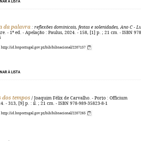
NAR À LISTA
a da palavra
: reflexões dominicais, festas e solenidades, Ano C - L
re. - 1ª ed. - Apelação : Paulus, 2024. - 158, [1] p. ; 21 cm. - ISBN 978
6
: http://id.bnportugal.gov.pt/bib/bibnacional/2207157
NAR À LISTA
s dos tempos
/ Joaquim Félix de Carvalho. - Porto : Officium
4. - 313, [9] p. : il. ; 21 cm. - ISBN 978-989-35823-8-1
: http://id.bnportugal.gov.pt/bib/bibnacional/2207265