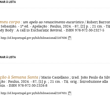
NAR À LISTA
o meu corpo
: um apelo ao renascimento eucarístico
/ Robert Barron
Sebastião. - 1ª ed. - Apelação : Paulus, 2024. - 87, [2] p. ; 21 cm. - Tít
s My Body : A call to Eucharistic Revival. - ISBN 978-972-30-2327-5
: http://id.bnportugal.gov.pt/bib/bibnacional/2167636
NAR À LISTA
ção à Semana Santa
/ Mario Castellano ; trad. João Paulo da Silv
ção : Paulus, 2024. - 87, [1] p. ; 21 cm. - Tít. orig.: Introduzione alla
nta. - ISBN 978-972-30-2326-8
: http://id.bnportugal.gov.pt/bib/bibnacional/2167631