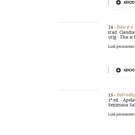
ADICIO
Isto é 
14 -
trad. Claudia 
orig.: This i
Link persistente
ADICIO
Introdu
15 -
1ª ed. - Apela
Settimana Sa
Link persistente