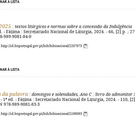
NAR À LISTA
 2025
: textos litúrgicos e normas sobre a concessão da Indulgência
ed. - Fátima : Secretariado Nacional de Liturgia, 2024. - 66, [2] p. ; 27
78-989-9081-84-0
: http://id.bnportugal.gov.pt/bib/bibnacional/2207073
NAR À LISTA
a da palavra
: domingos e solenidades, Ano C
: livro do admonitor
/
- 1ª ed. - Fátima : Secretariado Nacional de Liturgia, 2024. - 110, [2]
BN 978-989-9081-83-3
: http://id.bnportugal.gov.pt/bib/bibnacional/2198093