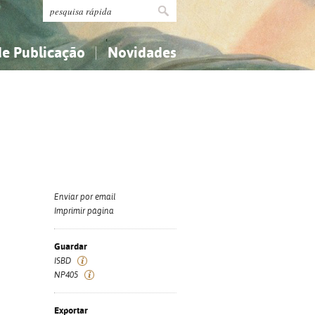
de Publicação
Novidades
s
Religião...
Religião...
Ciências aplicadas...
Ciências aplicadas...
História, geografia, biografias...
História, geografia, biografias...
Enviar por email
Imprimir página
Guardar
ISBD
NP405
Exportar