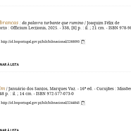
 brancas
: da palavra turbante que rumino
/ Joaquim Félix de
rto : Officium Lectionis, 2025. - 338, [8] p. : il. ; 21 cm. - ISBN 978-9
: http://id.bnportugal.gov.pt/bib/bibnacional/2268093
NAR À LISTA
im
/ Januário dos Santos, Marques Vaz. - 16ª ed. - Cucujães : Missõe
48 p. : il. ; 14 cm. - ISBN 972-577-073-0
: http://id.bnportugal.gov.pt/bib/bibnacional/2244845
NAR À LISTA