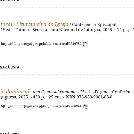
NAR À LISTA
oral - Liturgia viva da Igreja
/ Conferência Episcopal
 1ª ed. - Fátima : Secretariado Nacional de Liturgia, 2025. - 14 p. ; 2
: http://id.bnportugal.gov.pt/bib/bibnacional/2219789
NAR À LISTA
io dominical
: ano C, missal romano
. - 2ª ed. - Fátima : Conferênc
tuguesa, 2025. - 459 p. ; 25 cm. - ISBN 978-989-9081-88-8
: http://id.bnportugal.gov.pt/bib/bibnacional/2206941