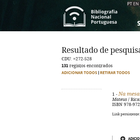
PT
EN
S
S
C
C
Resultado de pesquis
C
C
CDU: =272-528
A
A
131
registos encontrados
ADICIONAR TODOS
|
RETIRAR TODOS
Na mesa
1 -
Mateus
/ Rica
ISBN 978-972
Link persistente
ADICIO