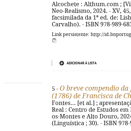
Alcochete : Althum.com ; [Vi
Neo-Realismo, 2024. - XV, 45, [3
facsimilada da 1ª ed. de: Lisb
Carvalho). - ISBN 978-989-68
Link persistente: http://id.bnportu
ADICIONAR À LISTA
O breve compendio da
5 -
(1786) de Francisca de C
Fontes... [et al.] ; apresenta
Real : Centro de Estudos em 
os-Montes e Alto Douro, 2024. -
(Linguística ; 30). - ISBN 978