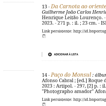
Da Carnota ao orient
13 -
Guilherme João Carlos Henri
Henrique Leitão Lourenço. - 
2023. - 271 p. : il. ; 23 cm. -
Link persistente: http://id.bnportu
ADICIONAR À LISTA
Paço do Monsul
14 -
: álbu
Afonso Cabral ; [ed.] Roque da
2023 : Artipol. - 297, [2] p. : i
"Photographo amador" Afon
Link persistente: http://id.bnportu