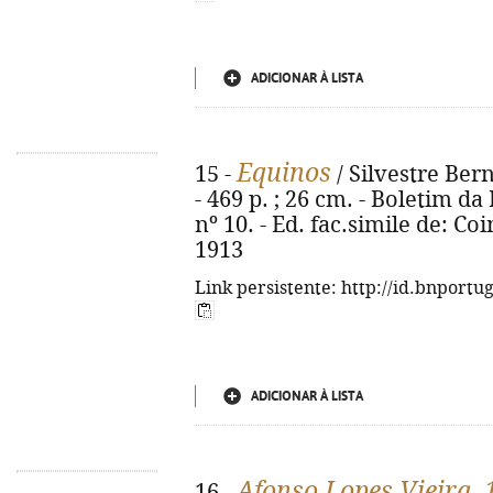
ADICIONAR À LISTA
Equinos
15 -
/ Silvestre Bern
- 469 p. ; 26 cm. - Boletim d
nº 10. - Ed. fac.simile de: C
1913
Link persistente: http://id.bnportu
ADICIONAR À LISTA
Afonso Lopes Vieira,
16 -