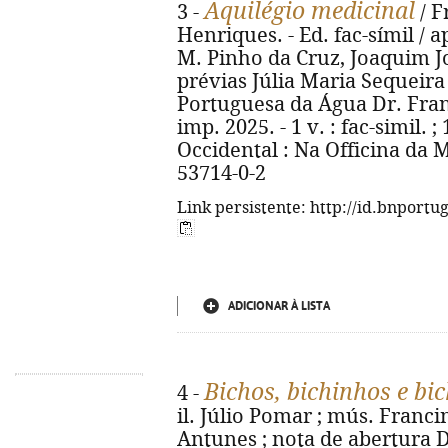
Aquilégio medicinal
3 -
/ F
Henriques. - Ed. fac-símil /
M. Pinho da Cruz, Joaquim J
prévias Júlia Maria Sequeira 
Portuguesa da Água Dr. Fra
imp. 2025. - 1 v. : fac-simil. 
Occidental : Na Officina da M
53714-0-2
Link persistente: http://id.bnportu
ADICIONAR À LISTA
Bichos, bichinhos e bi
4 -
il. Júlio Pomar ; mús. Franci
Antunes ; nota de abertura Da