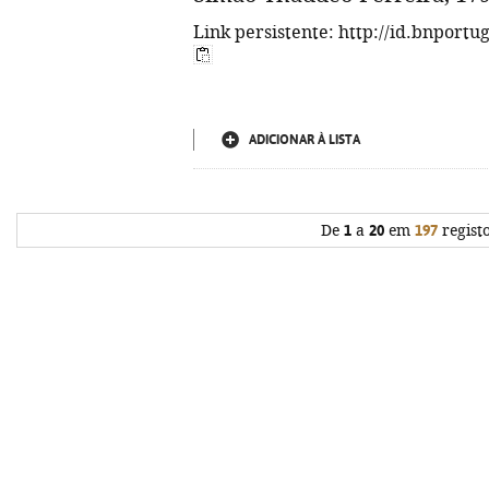
Link persistente: http://id.bnportu
ADICIONAR À LISTA
De
1
a
20
em
197
regist