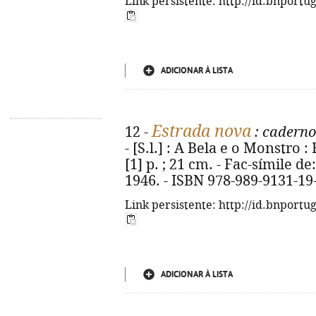
Link persistente: http://id.bnportu
ADICIONAR À LISTA
Estrada nova
12 -
: cadern
- [S.l.] : A Bela e o Monstro :
[1] p. ; 21 cm. - Fac-símile de
1946. - ISBN 978-989-9131-19
Link persistente: http://id.bnportu
ADICIONAR À LISTA