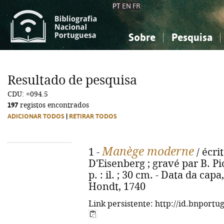
PT
EN
FR
Sobre
Pesquisa
Sobre a Bibliografia Nacional
Simples
Conhecimento, Informação...
Conhecimento, Informação...
Combinada
A
Resultado de pesquisa
Ciências sociais...
Ciências sociais...
CDU: =094.5
Arte, desporto...
Arte, desporto...
197
registos encontrados
ADICIONAR TODOS
|
RETIRAR TODOS
Manège moderne
1 -
/ écri
D'Eisenberg ; gravé par B. Pica
p. : il. ; 30 cm. - Data da cap
Hondt, 1740
Link persistente: http://id.bnportu