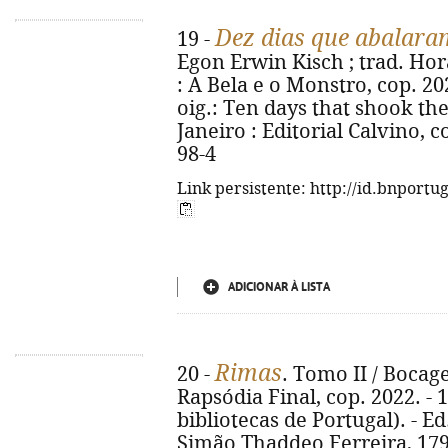
Dez dias que abalar
19 -
Egon Erwin Kisch ; trad. Horá
: A Bela e o Monstro, cop. 2022
oig.: Ten days that shook the
Janeiro : Editorial Calvino, 
98-4
Link persistente: http://id.bnportu
ADICIONAR À LISTA
Rimas
20 -
. Tomo II / Bocage.
Rapsódia Final, cop. 2022. - 1
bibliotecas de Portugal). - Ed
Simão Thaddeo Ferreira, 179