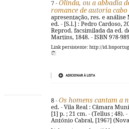
Olinda, ou a abbadia 
7 -
romance de autoria cabo
apresentação, res. e análise 
ed. - [S.l.] : Pedro Cardoso, 20
Reprod. facsimilada da ed. d
Martins, 1848. - ISBN 978-98
Link persistente: http://id.bnportu
ADICIONAR À LISTA
Os homens cantam a n
8 -
ed. - Vila Real : Câmara Munic
[1] p. ; 21 cm. - (Tellus ; 48)
António Cabral, [1967] (Nova