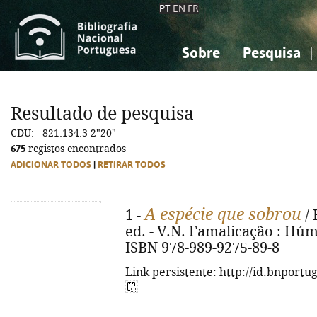
PT
EN
FR
Sobre
Pesquisa
Sobre a Bibliografia Nacional
Simples
Conhecimento, Informação...
Conhecimento, Informação...
Combinada
A
Resultado de pesquisa
Ciências sociais...
Ciências sociais...
CDU: =821.134.3-2"20"
Arte, desporto...
Arte, desporto...
675
registos encontrados
ADICIONAR TODOS
|
RETIRAR TODOS
A espécie que sobrou
1 -
/ 
ed. - V.N. Famalicação : Húmus
ISBN 978-989-9275-89-8
Link persistente: http://id.bnportu