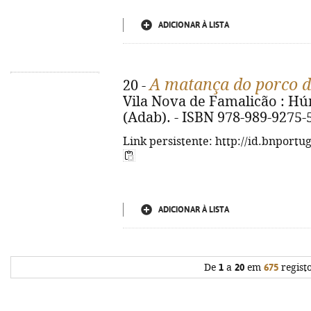
ADICIONAR À LISTA
A matança do porco d
20 -
Vila Nova de Famalicão : Húmu
(Adab). - ISBN 978-989-9275-
Link persistente: http://id.bnportu
ADICIONAR À LISTA
De
1
a
20
em
675
regist