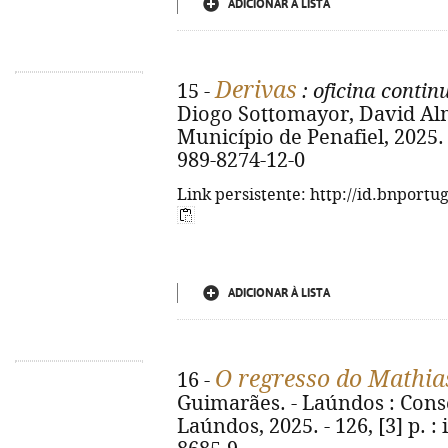
ADICIONAR À LISTA
Derivas
15 -
: oficina conti
Diogo Sottomayor, David Almei
Município de Penafiel, 2025. -
989-8274-12-0
Link persistente: http://id.bnportu
ADICIONAR À LISTA
O regresso do Mathia
16 -
Guimarães. - Laúndos : Con
Laúndos, 2025. - 126, [3] p. : 