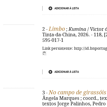
ADICIONAR À LISTA
Limbo
2 -
;
Kumina
/ Victor d
Tinta-da-China, 2026. - 118, [
595-017-1
Link persistente: http://id.bnportu
ADICIONAR À LISTA
No campo de girassóis 
3 -
Ângela Marques ; coord., tex
textos Jorge Palinhos, Pedro F