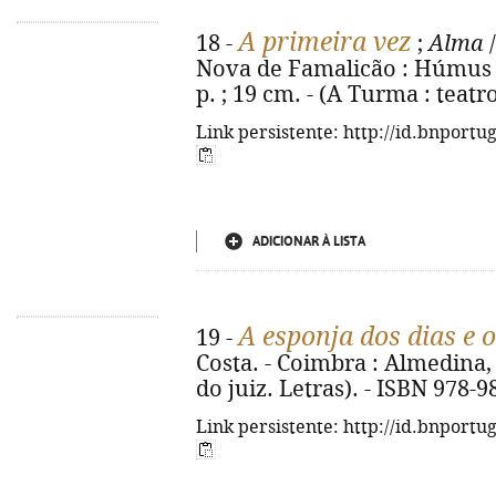
A primeira vez
18 -
;
Alma
/
Nova de Famalicão : Húmus ; 
p. ; 19 cm. - (A Turma : teatr
Link persistente: http://id.bnportu
ADICIONAR À LISTA
A esponja dos dias e o
19 -
Costa. - Coimbra : Almedina, 2
do juiz. Letras). - ISBN 978-
Link persistente: http://id.bnportu