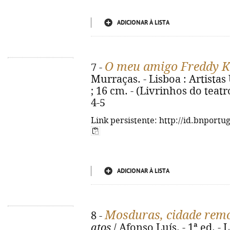
ADICIONAR À LISTA
O meu amigo Freddy K
7 -
Murraças. - Lisboa : Artistas 
; 16 cm. - (Livrinhos do teatr
4-5
Link persistente: http://id.bnportu
ADICIONAR À LISTA
Mosduras, cidade rem
8 -
atos
/ Afonso Luís. - 1ª ed. - 