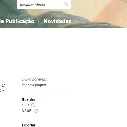
de Publicação
Novidades
s
Religião...
Religião...
Ciências aplicadas...
Ciências aplicadas...
História, geografia, biografias...
História, geografia, biografias...
Enviar por email
- 1ª
Imprimir página
. -
Guardar
ISBD
NP405
Exportar