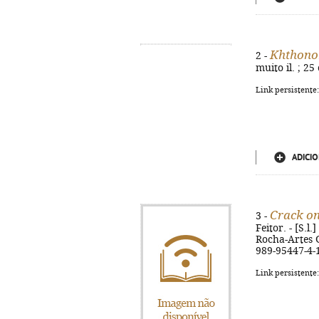
Khthon
2 -
muito il. ; 25
Link persistente
ADICIO
Crack o
3 -
Feitor. - [S.l
Rocha-Artes G
989-95447-4-
Link persistente