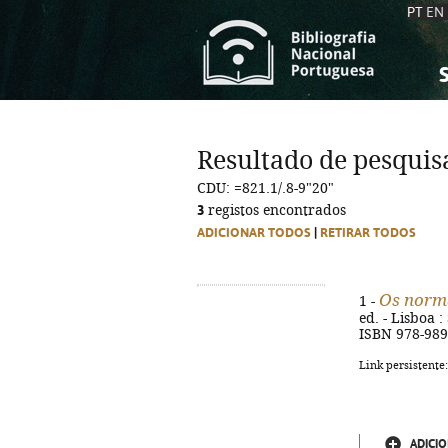
PT
EN
S
S
C
C
Resultado de pesquis
C
C
CDU: =821.1/.8-9"20"
A
A
3
registos encontrados
ADICIONAR TODOS
|
RETIRAR TODOS
Os norm
1 -
ed. - Lisboa :
ISBN 978-989
Link persistente
ADICIO