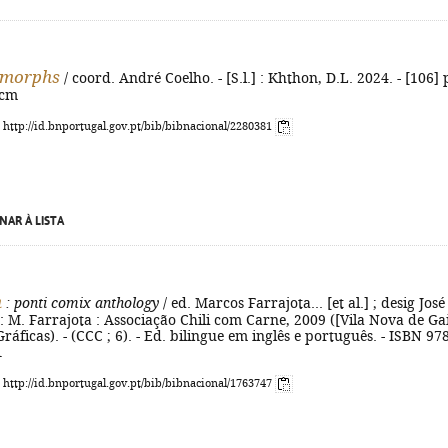
omorphs
/ coord. André Coelho. - [S.l.] : Khthon, D.L. 2024. - [106] p
 cm
: http://id.bnportugal.gov.pt/bib/bibnacional/2280381
NAR À LISTA
n
: ponti comix anthology
/ ed. Marcos Farrajota... [et al.] ; desig José
.] : M. Farrajota : Associação Chili com Carne, 2009 ([Vila Nova de Gai
ráficas). - (CCC ; 6). - Ed. bilingue em inglês e português. - ISBN 978
1
: http://id.bnportugal.gov.pt/bib/bibnacional/1763747