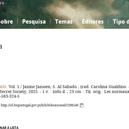
FR
Sobre
Pesquisa
Temas
Editores
Tipo 
obre a Bibliografia Nacional
imples
onhecimento, Informação...
onhecimento, Informação...
Combinada
A minha lista
Como utilizar
Filosofia, psicologia...
Filosofia, psicologia...
Perguntas frequente
a
iências sociais...
iências sociais...
Ciências exatas e naturais...
Ciências exatas e naturais...
rte, desporto...
rte, desporto...
Literatura, linguística...
Literatura, linguística...
ais
. Vol. 1 / Janine Janssen, S. Al Sabado ; trad. Carolina Gualdino. 
 Secret Society, 2025. - 1 v. : todo il. ; 23 cm. - Tít. orig.: Les normaux
-583-324-5
: http://id.bnportugal.gov.pt/bib/bibnacional/2208140
NAR À LISTA