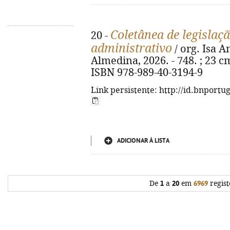
Coletânea de legislaçã
20 -
administrativo
/ org. Isa A
Almedina, 2026. - 748. ; 23 cm
ISBN 978-989-40-3194-9
Link persistente: http://id.bnportu
ADICIONAR À LISTA
De
1
a
20
em
6969
regist