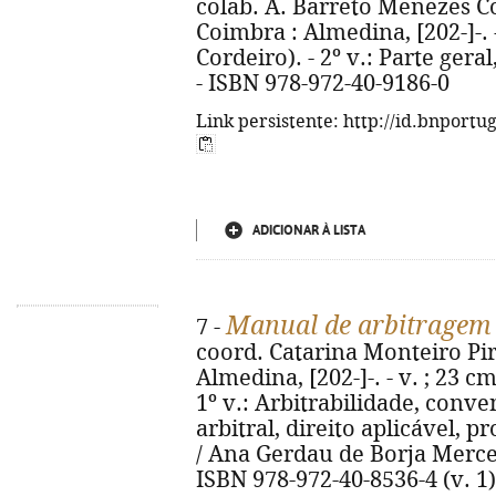
colab. A. Barreto Menezes Cor
Coimbra : Almedina, [202-]-. 
Cordeiro). - 2º v.: Parte geral
- ISBN 978-972-40-9186-0
Link persistente: http://id.bnportu
ADICIONAR À LISTA
Manual de arbitragem 
7 -
coord. Catarina Monteiro Pire
Almedina, [202-]-. - v. ; 23 c
1º v.: Arbitrabilidade, conv
arbitral, direito aplicável, p
/ Ana Gerdau de Borja Mercerea
ISBN 978-972-40-8536-4 (v. 1)