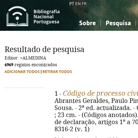
PT
EN
FR
Sobre
Pesquisa
Sobre a Bibliografia Nacional
Simples
Conhecimento, Informação...
Conhecimento, Informação...
Combinada
A
Resultado de pesquisa
Ciências sociais...
Ciências sociais...
Editor: =ALMEDINA
Arte, desporto...
Arte, desporto...
6969
registos encontrados
ADICIONAR TODOS
|
RETIRAR TODOS
Código de processo civ
1 -
Abrantes Geraldes, Paulo Pim
Sousa. - 2ª ed. actualizada. -
; 23 cm. - (Códigos anotados).
de declaração, artigos 1º a 70
8316-2 (v. 1)