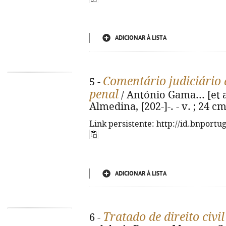
ADICIONAR À LISTA
Comentário judiciário 
5 -
penal
/ António Gama... [et al
Almedina, [202-]-. - v. ; 24 c
Link persistente: http://id.bnportu
ADICIONAR À LISTA
Tratado de direito civil
6 -