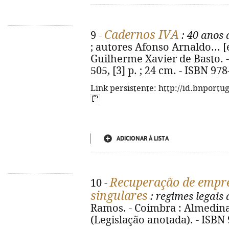
Cadernos IVA
9 -
: 40 anos 
; autores Afonso Arnaldo... [e
Guilherme Xavier de Basto. -
505, [3] p. ; 24 cm. - ISBN 97
Link persistente: http://id.bnportu
ADICIONAR À LISTA
Recuperação de empre
10 -
singulares
: regimes legais
Ramos. - Coimbra : Almedina, 
(Legislação anotada). - ISBN