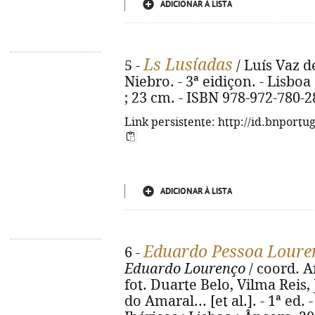
ADICIONAR À LISTA
Ls Lusíadas
5 -
/ Luís Vaz d
Niebro. - 3ª eidiçon. - Lisboa :
; 23 cm. - ISBN 978-972-780-2
Link persistente: http://id.bnportu
ADICIONAR À LISTA
Eduardo Pessoa Loure
6 -
Eduardo Lourenço
/ coord. A
fot. Duarte Belo, Vilma Reis,
do Amaral... [et al.]. - 1ª ed