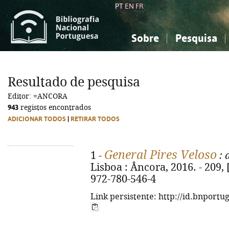
PT
EN
FR
Sobre
Pesquisa
Sobre a Bibliografia Nacional
Simples
Conhecimento, Informação...
Conhecimento, Informação...
Combinada
A
Resultado de pesquisa
Ciências sociais...
Ciências sociais...
Editor: =ANCORA
Arte, desporto...
Arte, desporto...
943
registos encontrados
ADICIONAR TODOS
|
RETIRAR TODOS
General Pires Veloso
1 -
: 
Lisboa : Âncora, 2016. - 209, [1
972-780-546-4
Link persistente: http://id.bnportu