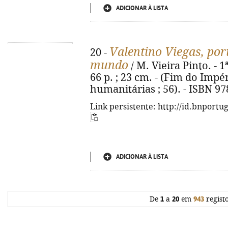
ADICIONAR À LISTA
Valentino Viegas, por
20 -
mundo
/ M. Vieira Pinto. - 1
66 p. ; 23 cm. - (Fim do Impé
humanitárias ; 56). - ISBN 9
Link persistente: http://id.bnportu
ADICIONAR À LISTA
De
1
a
20
em
943
regist