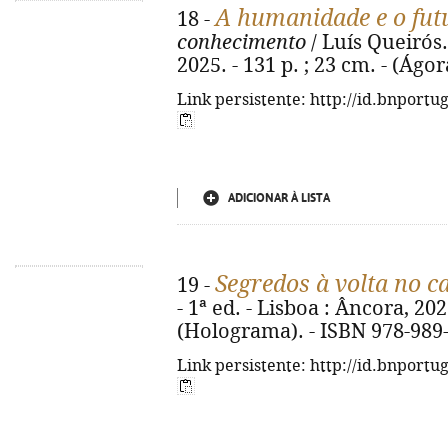
A humanidade e o fut
18 -
conhecimento
/ Luís Queirós. 
2025. - 131 p. ; 23 cm. - (Ágo
Link persistente: http://id.bnportu
ADICIONAR À LISTA
Segredos à volta no c
19 -
- 1ª ed. - Lisboa : Âncora, 2025
(Holograma). - ISBN 978-989
Link persistente: http://id.bnportu