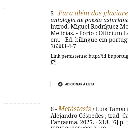
Para além dos glaciares
5 -
antologia de poesia asturia
introd. Miguel Rodríguez Mo
Melícias. - Porto : Officium Le
cm. - Ed. bilingue em portug
36383-4-7
Link persistente: http://id.bnportu
ADICIONAR À LISTA
Metástasis
6 -
/ Luis Tamarit
Alejandro Céspedes ; trad. Carl
Fantasma, 2025. - 218, [6] p. ;