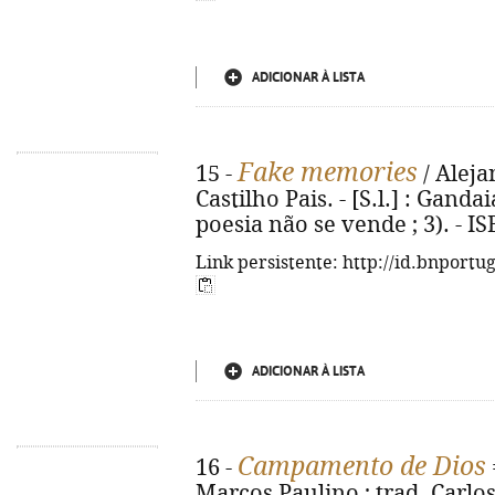
ADICIONAR À LISTA
Fake memories
15 -
/ Aleja
Castilho Pais. - [S.l.] : Gandai
poesia não se vende ; 3). - I
Link persistente: http://id.bnportu
ADICIONAR À LISTA
Campamento de Dios
16 -
Marcos Paulino ; trad. Carlos