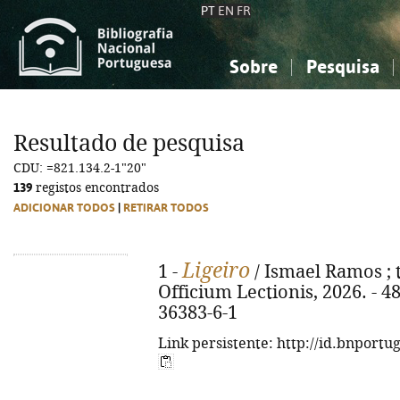
PT
EN
FR
Sobre
Pesquisa
Sobre a Bibliografia Nacional
Simples
Conhecimento, Informação...
Conhecimento, Informação...
Combinada
A
Resultado de pesquisa
Ciências sociais...
Ciências sociais...
CDU: =821.134.2-1"20"
Arte, desporto...
Arte, desporto...
139
registos encontrados
ADICIONAR TODOS
|
RETIRAR TODOS
Ligeiro
1 -
/ Ismael Ramos ; t
Officium Lectionis, 2026. - 48
36383-6-1
Link persistente: http://id.bnportu