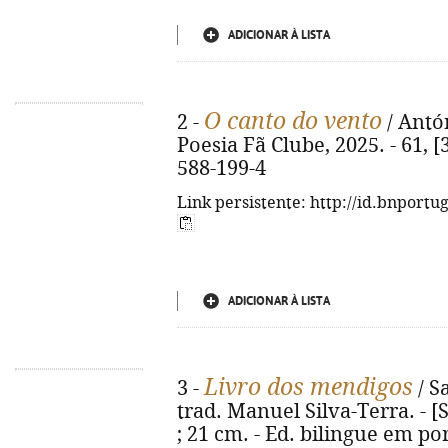
ADICIONAR À LISTA
O canto do vento
2 -
/ Antón
Poesia Fã Clube, 2025. - 61, [
588-199-4
Link persistente: http://id.bnportu
ADICIONAR À LISTA
Livro dos mendigos
3 -
/ S
trad. Manuel Silva-Terra. - [S.
; 21 cm. - Ed. bilingue em po