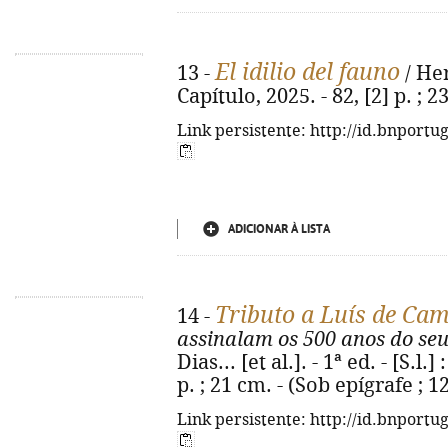
El idilio del fauno
13 -
/ Her
Capítulo, 2025. - 82, [2] p. ;
Link persistente: http://id.bnportu
ADICIONAR À LISTA
Tributo a Luís de Ca
14 -
assinalam os 500 anos do se
Dias... [et al.]. - 1ª ed. - [S.l
p. ; 21 cm. - (Sob epígrafe ; 
Link persistente: http://id.bnportu