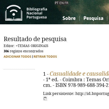
PT
EN
FR
Sobre
Pesquisa
Sobre a Bibliografia Nacional
Simples
Conhecimento, Informação...
Conhecimento, Informação...
Combinada
A
Resultado de pesquisa
Ciências sociais...
Ciências sociais...
Editor: =TEMAS ORIGINAIS
Arte, desporto...
Arte, desporto...
306
registos encontrados
ADICIONAR TODOS
|
RETIRAR TODOS
Casualidade e causali
1 -
- 1ª ed. - Coimbra : Temas Orig
cm. - ISBN 978-989-688-394-2
Link persistente: http://id.bnportu