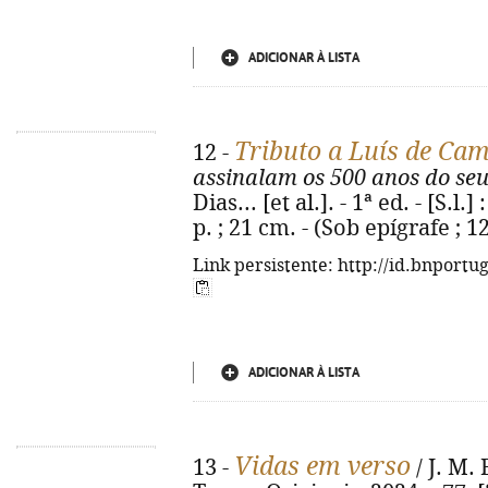
ADICIONAR À LISTA
Tributo a Luís de Ca
12 -
assinalam os 500 anos do se
Dias... [et al.]. - 1ª ed. - [S.l
p. ; 21 cm. - (Sob epígrafe ; 
Link persistente: http://id.bnportu
ADICIONAR À LISTA
Vidas em verso
13 -
/ J. M. 