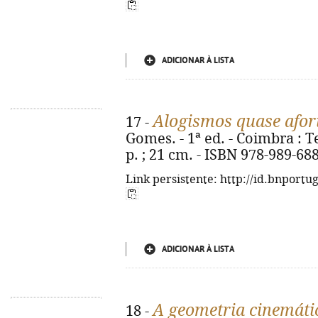
ADICIONAR À LISTA
Alogismos quase aforí
17 -
Gomes. - 1ª ed. - Coimbra : Te
p. ; 21 cm. - ISBN 978-989-68
Link persistente: http://id.bnportu
ADICIONAR À LISTA
A geometria cinemáti
18 -