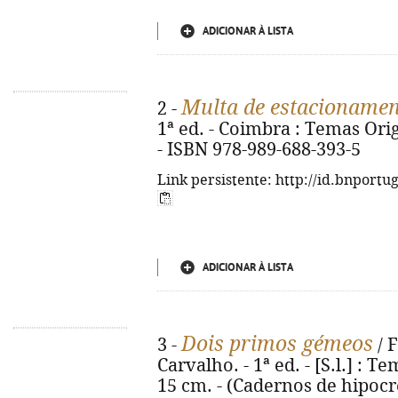
ADICIONAR À LISTA
Multa de estacioname
2 -
1ª ed. - Coimbra : Temas Origi
- ISBN 978-989-688-393-5
Link persistente: http://id.bnportu
ADICIONAR À LISTA
Dois primos gémeos
3 -
/ 
Carvalho. - 1ª ed. - [S.l.] : Te
15 cm. - (Cadernos de hipocre