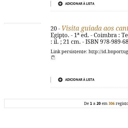
ADICIONAR À LISTA
Visita guiada aos can
20 -
Egipto. - 1ª ed. - Coimbra : Te
: il. ; 21 cm. - ISBN 978-989-6
Link persistente: http://id.bnportu
ADICIONAR À LISTA
De
1
a
20
em
306
regist