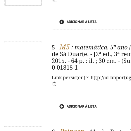
ADICIONAR À LISTA
M5
5 -
: matemática, 5º ano
/
de Sá Duarte. - [2ª ed., 3ª rei
2015. - 64 p. : il. ; 30 cm. - 
0-01815-1
Link persistente: http://id.bnportu
ADICIONAR À LISTA