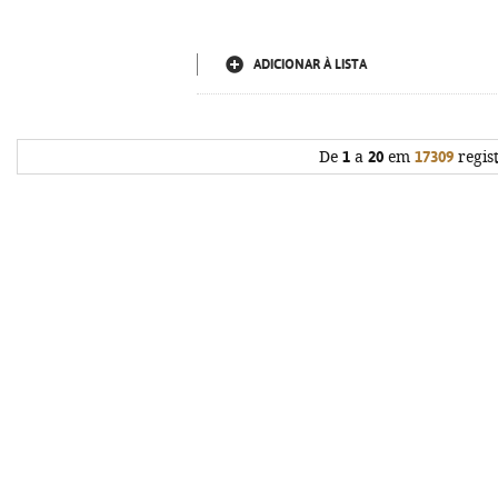
ADICIONAR À LISTA
De
1
a
20
em
17309
regis