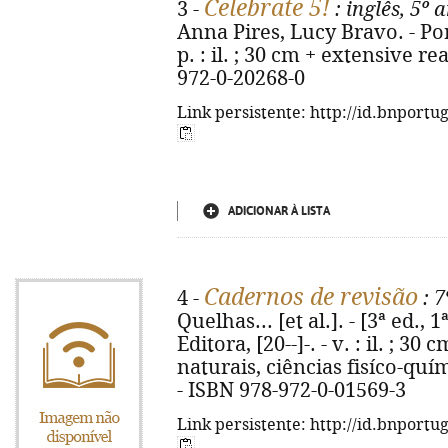
Celebrate 5!
3 -
: inglês, 5º 
Anna Pires, Lucy Bravo. - Por
p. : il. ; 30 cm + extensive r
972-0-20268-0
Link persistente: http://id.bnportu
ADICIONAR À LISTA
Cadernos de revisão
4 -
: 7
Quelhas... [et al.]. - [3ª ed., 
Editora, [20--]-. - v. : il. ; 3
naturais, ciências fisíco-quím
- ISBN 978-972-0-01569-3
Link persistente: http://id.bnportu