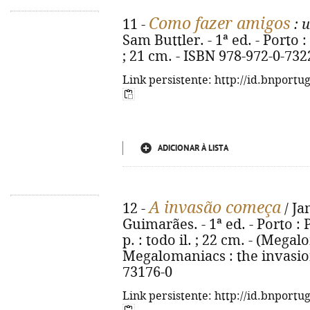
Como fazer amigos
11 -
: 
Sam Buttler. - 1ª ed. - Porto : 
; 21 cm. - ISBN 978-972-0-732
Link persistente: http://id.bnportu
ADICIONAR À LISTA
A invasão começa
12 -
/ Ja
Guimarães. - 1ª ed. - Porto : 
p. : todo il. ; 22 cm. - (Megalo
Megalomaniacs : the invasion
73176-0
Link persistente: http://id.bnportu