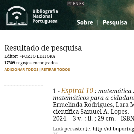
PT
EN
FR
Sobre
Pesquisa
Sobre a Bibliografia Nacional
Simples
Conhecimento, Informação...
Conhecimento, Informação...
Combinada
A
Resultado de pesquisa
Ciências sociais...
Ciências sociais...
Editor: =PORTO EDITORA
Arte, desporto...
Arte, desporto...
17309
registos encontrados
ADICIONAR TODOS
|
RETIRAR TODOS
Espiral 10
1 -
: matemática 
matemáticos para a cidadania
Ermelinda Rodrigues, Lara M
científica Samuel A. Lopes. - 
2024. - 3 v. : il. ; 29 cm. - I
Link persistente: http://id.bnportu