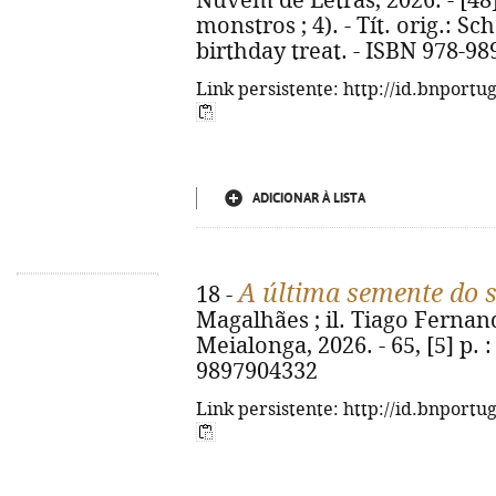
Nuvem de Letras, 2026. - [48] p
monstros ; 4). - Tít. orig.: S
birthday treat. - ISBN 978-98
Link persistente: http://id.bnportu
ADICIONAR À LISTA
A última semente do 
18 -
Magalhães ; il. Tiago Fernand
Meialonga, 2026. - 65, [5] p. : 
9897904332
Link persistente: http://id.bnportu