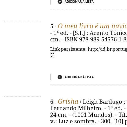
ADICIONAR À LISTA
O meu livro é um navi
5 -
- 1ª ed. - [S.l.] : Acento Tónico
cm. - ISBN 978-989-54576-1-8
Link persistente: http://id.bnportu
ADICIONAR À LISTA
Grisha
6 -
/ Leigh Bardugo ; 
Fernando Milheiro. - 1ª ed. - Al
24 cm. - (1001 Mundos). - Tít
v.: Luz e sombra. - 300, [10]