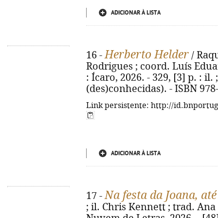
ADICIONAR À LISTA
Herberto Helder
16 -
/ Raqu
Rodrigues ; coord. Luís Eduar
: Ícaro, 2026. - 329, [3] p. : il.
(des)conhecidas). - ISBN 978
Link persistente: http://id.bnportu
ADICIONAR À LISTA
Na festa da Joana, at
17 -
; il. Chris Kennett ; trad. Ana