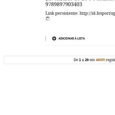
9789897903403
Link persistente: http://id.bnportu
ADICIONAR À LISTA
De
1
a
20
em
48059
regis