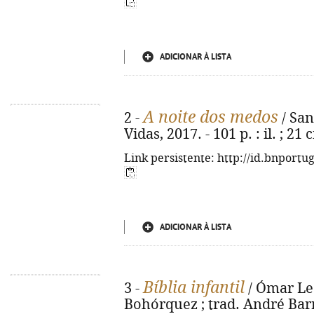
ADICIONAR À LISTA
A noite dos medos
2 -
/ Sant
Vidas, 2017. - 101 p. : il. ; 21
Link persistente: http://id.bnportu
ADICIONAR À LISTA
Bíblia infantil
3 -
/ Ómar Leó
Bohórquez ; trad. André Barre