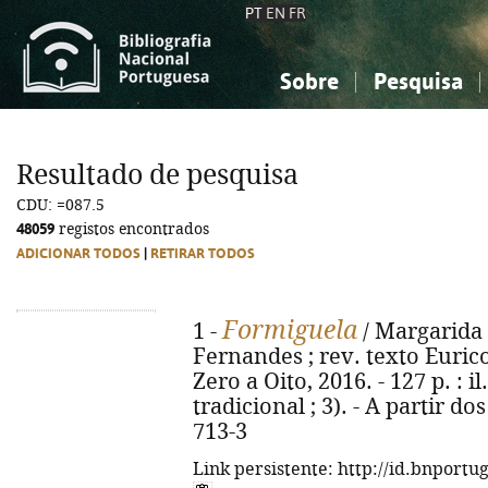
PT
EN
FR
Sobre
Pesquisa
Sobre a Bibliografia Nacional
Simples
Conhecimento, Informação...
Conhecimento, Informação...
Combinada
A
Resultado de pesquisa
Ciências sociais...
Ciências sociais...
CDU: =087.5
Arte, desporto...
Arte, desporto...
48059
registos encontrados
ADICIONAR TODOS
|
RETIRAR TODOS
Formiguela
1 -
/ Margarida F
Fernandes ; rev. texto Eurico
Zero a Oito, 2016. - 127 p. : i
tradicional ; 3). - A partir d
713-3
Link persistente: http://id.bnportu