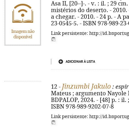
Asa II, [20--]-. - v. : il. ; 29 cm
mistérios do deserto. - 2010. 
a chegar. - 2010. - 24 p. - A p
23-0545-5. - ISBN 978-989-23
Link persistente: http://id.bnportu
ADICIONAR À LISTA
Jinzumbi Jakulo
12 -
: espír
Mateus ; argumento Nayole Mat
BDPALOP, 2024. - [48] p. : il.
ISBN 978-989-9202-07-8
Link persistente: http://id.bnportu