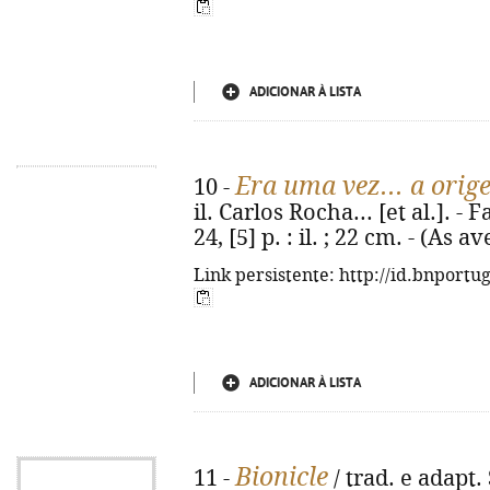
ADICIONAR À LISTA
Era uma vez... a orig
10 -
il. Carlos Rocha... [et al.]. -
24, [5] p. : il. ; 22 cm. - (As
Link persistente: http://id.bnportu
ADICIONAR À LISTA
Bionicle
11 -
/ trad. e adapt. 