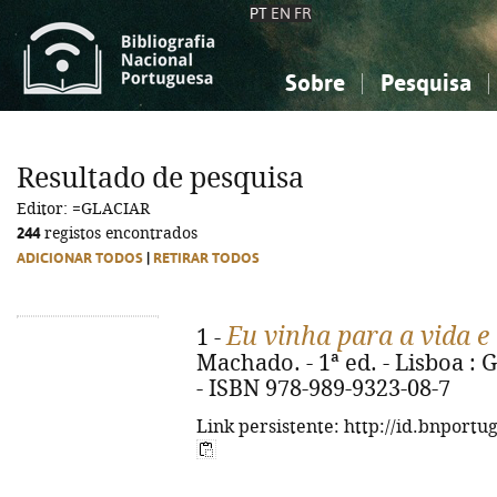
PT
EN
FR
Sobre
Pesquisa
Sobre a Bibliografia Nacional
Simples
Conhecimento, Informação...
Conhecimento, Informação...
Combinada
A
Resultado de pesquisa
Ciências sociais...
Ciências sociais...
Editor: =GLACIAR
Arte, desporto...
Arte, desporto...
244
registos encontrados
ADICIONAR TODOS
|
RETIRAR TODOS
Eu vinha para a vida e
1 -
Machado. - 1ª ed. - Lisboa : Gl
- ISBN 978-989-9323-08-7
Link persistente: http://id.bnportu