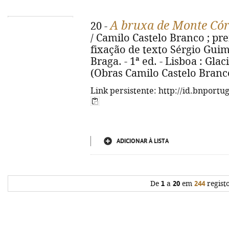
A bruxa de Monte Có
20 -
/ Camilo Castelo Branco ; pre
fixação de texto Sérgio Gui
Braga. - 1ª ed. - Lisboa : Glaci
(Obras Camilo Castelo Branco
Link persistente: http://id.bnportu
ADICIONAR À LISTA
De
1
a
20
em
244
regist