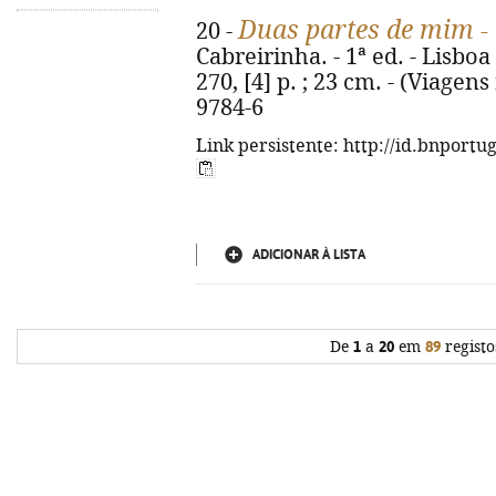
Duas partes de mim - 
20 -
Cabreirinha. - 1ª ed. - Lisboa
270, [4] p. ; 23 cm. - (Viagens
9784-6
Link persistente: http://id.bnportu
ADICIONAR À LISTA
De
1
a
20
em
89
registo