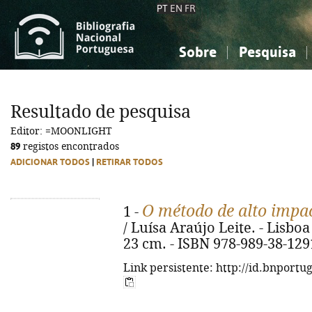
PT
EN
FR
Sobre
Pesquisa
Sobre a Bibliografia Nacional
Simples
Conhecimento, Informação...
Conhecimento, Informação...
Combinada
A
Resultado de pesquisa
Ciências sociais...
Ciências sociais...
Editor: =MOONLIGHT
Arte, desporto...
Arte, desporto...
89
registos encontrados
ADICIONAR TODOS
|
RETIRAR TODOS
O método de alto impa
1 -
/ Luísa Araújo Leite. - Lisboa 
23 cm. - ISBN 978-989-38-129
Link persistente: http://id.bnportu