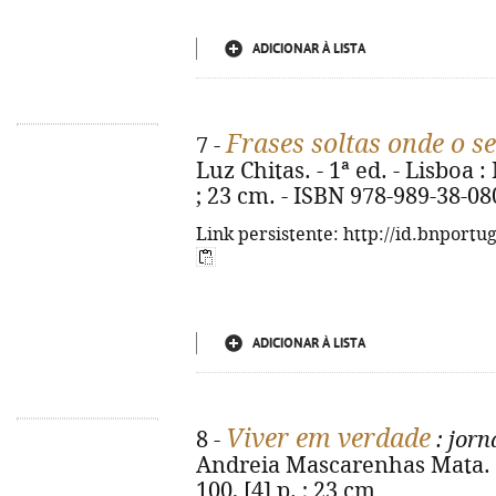
ADICIONAR À LISTA
Frases soltas onde o s
7 -
Luz Chitas. - 1ª ed. - Lisboa : 
; 23 cm. - ISBN 978-989-38-08
Link persistente: http://id.bnportu
ADICIONAR À LISTA
Viver em verdade
8 -
: jorn
Andreia Mascarenhas Mata. - 
100, [4] p. ; 23 cm