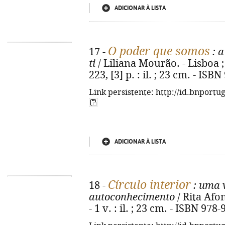
ADICIONAR À LISTA
O poder que somos
17 -
: a
ti
/ Liliana Mourão. - Lisboa ;
223, [3] p. : il. ; 23 cm. - IS
Link persistente: http://id.bnportu
ADICIONAR À LISTA
Círculo interior
18 -
: uma 
autoconhecimento
/ Rita Afo
- 1 v. : il. ; 23 cm. - ISBN 97