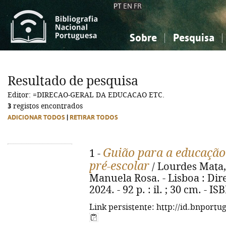
PT
EN
FR
Sobre
Pesquisa
Sobre a Bibliografia Nacional
Simples
Conhecimento, Informação...
Conhecimento, Informação...
Combinada
A
Resultado de pesquisa
Ciências sociais...
Ciências sociais...
Editor: =DIRECAO-GERAL DA EDUCACAO ETC.
Arte, desporto...
Arte, desporto...
3
registos encontrados
ADICIONAR TODOS
|
RETIRAR TODOS
Guião para a educação
1 -
pré-escolar
/ Lourdes Mata, 
Manuela Rosa. - Lisboa : Dir
2024. - 92 p. : il. ; 30 cm. - 
Link persistente: http://id.bnportu