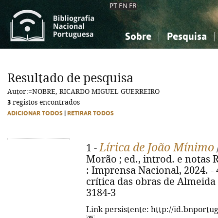
PT
EN
FR
Sobre
Pesquisa
Sobre a Bibliografia Nacional
Simples
Conhecimento, Informação...
Conhecimento, Informação...
Combinada
A
Resultado de pesquisa
Ciências sociais...
Ciências sociais...
Autor:=NOBRE, RICARDO MIGUEL GUERREIRO
Arte, desporto...
Arte, desporto...
3
registos encontrados
ADICIONAR TODOS
|
RETIRAR TODOS
Lírica de João Mínimo
1 -
Morão ; ed., introd. e notas R
: Imprensa Nacional, 2024. - 4
crítica das obras de Almeida 
3184-3
Link persistente: http://id.bnportu