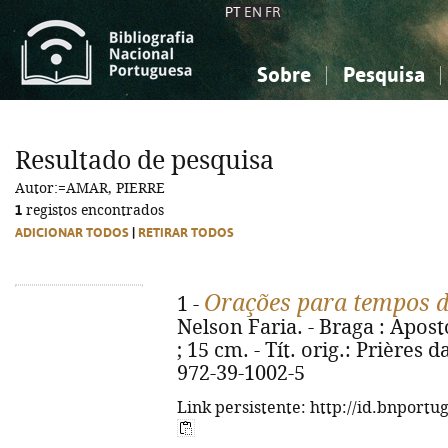
PT
EN
FR
Sobre
Pesquisa
Sobre a Bibliografia Nacional
Simples
Conhecimento, Informação...
Conhecimento, Informação...
Combinada
A
Resultado de pesquisa
Ciências sociais...
Ciências sociais...
Autor:=AMAR, PIERRE
Arte, desporto...
Arte, desporto...
1
registos encontrados
ADICIONAR TODOS
|
RETIRAR TODOS
Orações para tempos di
1 -
Nelson Faria. - Braga : Apost
; 15 cm. - Tít. orig.: Prières d
972-39-1002-5
Link persistente: http://id.bnportu