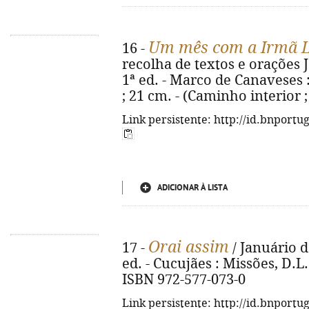
Um mês com a Irmã L
16 -
recolha de textos e orações Jo
1ª ed. - Marco de Canaveses : C
; 21 cm. - (Caminho interior ;
Link persistente: http://id.bnportu
ADICIONAR À LISTA
Orai assim
17 -
/ Januário d
ed. - Cucujães : Missões, D.L. 2
ISBN 972-577-073-0
Link persistente: http://id.bnportu