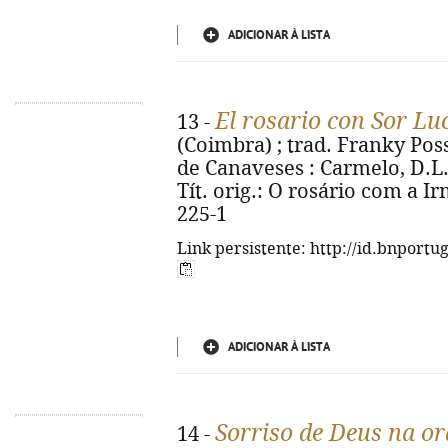
ADICIONAR À LISTA
El rosario con Sor Lu
13 -
(Coimbra) ; trad. Franky Poss
de Canaveses : Carmelo, D.L. 20
Tít. orig.: O rosário com a I
225-1
Link persistente: http://id.bnportu
ADICIONAR À LISTA
Sorriso de Deus na o
14 -