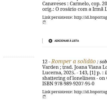
Canaveses : Carmelo, cop. 2025. 
orig.: O rosário com a Irmã 
Link persistente: http://id.bnportu
ADICIONAR À LISTA
Romper a solidão
12 -
: so
Varden ; trad. Joana Viana Lop
Lucerna, 2025. - 143, [1] p. : il
shattering of loneliness - o
ISBN 978-989-9207-95-0
Link persistente: http://id.bnportu