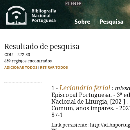
PT
EN
FR
Sobre
Pesquisa
Sobre a Bibliografia Nacional
Simples
Conhecimento, Informação...
Conhecimento, Informação...
Combinada
A
Resultado de pesquisa
Ciências sociais...
Ciências sociais...
CDU: =272-53
Arte, desporto...
Arte, desporto...
659
registos encontrados
ADICIONAR TODOS
|
RETIRAR TODOS
Lecionário ferial
1 -
: miss
Episcopal Portuguesa. - 3ª ed
Nacional de Liturgia, [202-]-. 
Comum, anos ímpares. - 2021.
87-1
Link persistente: http://id.bnportu