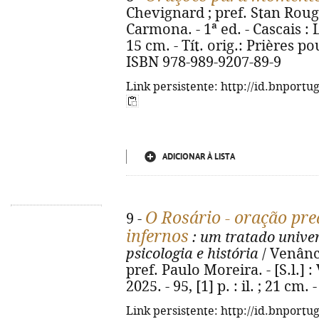
Chevignard ; pref. Stan Rougi
Carmona. - 1ª ed. - Cascais : Lu
15 cm. - Tít. orig.: Prières po
ISBN 978-989-9207-89-9
Link persistente: http://id.bnportu
ADICIONAR À LISTA
O Rosário - oração pre
9 -
infernos
: um tratado univers
psicologia e história
/ Venânci
pref. Paulo Moreira. - [S.l.]
2025. - 95, [1] p. : il. ; 21 cm
Link persistente: http://id.bnportu