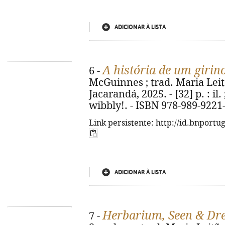
ADICIONAR À LISTA
A história de um girin
6 -
McGuinnes ; trad. Maria Leitão
Jacarandá, 2025. - [32] p. : il.
wibbly!. - ISBN 978-989-9221
Link persistente: http://id.bnportu
ADICIONAR À LISTA
Herbarium, Seen & Dr
7 -