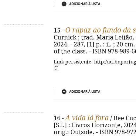
ADICIONAR À LISTA
O rapaz ao fundo da s
15 -
Curnick ; trad. Maria Leitão. 
2024. - 287, [1] p. : il. ; 20 c
of the class. - ISBN 978-989-
Link persistente: http://id.bnportu
ADICIONAR À LISTA
A vida lá fora
16 -
/ Bee Cuck
[S.l.] : Livros Horizonte, 2024. -
orig.: Outside. - ISBN 978-97