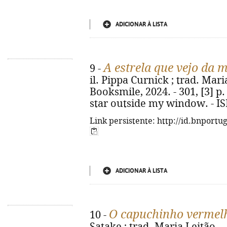
ADICIONAR À LISTA
A estrela que vejo da 
9 -
il. Pippa Curnick ; trad. Maria
Booksmile, 2024. - 301, [3] p. :
star outside my window. - I
Link persistente: http://id.bnportu
ADICIONAR À LISTA
O capuchinho vermel
10 -
Satake ; trad. Maria Leitão. - 