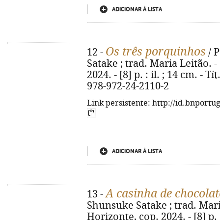
ADICIONAR À LISTA
Os três porquinhos
12 -
/ 
Satake ; trad. Maria Leitão. - 
2024. - [8] p. : il. ; 14 cm. - Tí
978-972-24-2110-2
Link persistente: http://id.bnportu
ADICIONAR À LISTA
A casinha de chocolat
13 -
Shunsuke Satake ; trad. Maria 
Horizonte, cop. 2024. - [8] p. :