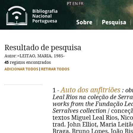
PT
EN
FR
Sobre
Pesquisa
Sobre a Bibliografia Nacional
Simples
Conhecimento, Informação...
Conhecimento, Informação...
Combinada
A
Resultado de pesquisa
Ciências sociais...
Ciências sociais...
Autor:=LEITAO, MARIA, 1985-
Arte, desporto...
Arte, desporto...
45
registos encontrados
ADICIONAR TODOS
|
RETIRAR TODOS
Auto dos anfitriões
1 -
: ob
Leal Rios na coleção de Serra
works from the Fundação Leal
Serralves collection
/ conceçã
textos Miguel Leal Rios, Nico
trad. John Elliot, Maria Leitão
Braga, Bruno Lopes, João Bis