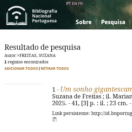
PT
EN
FR
Sobre
Pesquisa
Sobre a Bibliografia Nacional
Simples
Conhecimento, Informação...
Conhecimento, Informação...
Combinada
A
Resultado de pesquisa
Ciências sociais...
Ciências sociais...
Autor:=FREITAS, SUZANA
Arte, desporto...
Arte, desporto...
1
registos encontrados
ADICIONAR TODOS
|
RETIRAR TODOS
Um sonho gigantescam
1 -
Suzana de Freitas ; il. Maria
2025. - 41, [3] p. : il. ; 23 cm
Link persistente: http://id.bnportu