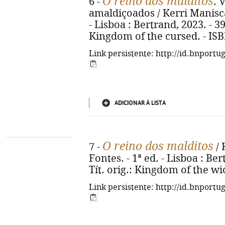
O reino dos malditos
6 -
. 
amaldiçoados / Kerri Maniscal
- Lisboa : Bertrand, 2023. - 398
Kingdom of the cursed. - IS
Link persistente: http://id.bnportu
ADICIONAR À LISTA
O reino dos malditos
7 -
/ 
Fontes. - 1ª ed. - Lisboa : Ber
Tít. orig.: Kingdom of the wi
Link persistente: http://id.bnportu