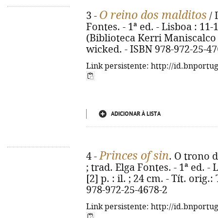
O reino dos malditos
3 -
/ 
Fontes. - 1ª ed. - Lisboa : 11-1
(Biblioteca Kerri Maniscalco ;
wicked. - ISBN 978-972-25-47
Link persistente: http://id.bnportu
ADICIONAR À LISTA
Princes of sin
4 -
. O trono 
; trad. Elga Fontes. - 1ª ed. -
[2] p. : il. ; 24 cm. - Tít. orig
978-972-25-4678-2
Link persistente: http://id.bnportu