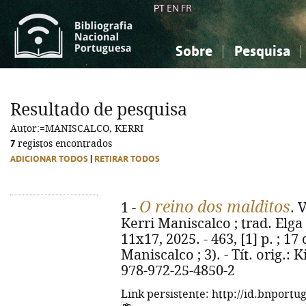
PT
EN
FR
Sobre
Pesquisa
Sobre a Bibliografia Nacional
Simples
Conhecimento, Informação...
Conhecimento, Informação...
Combinada
A
Resultado de pesquisa
Ciências sociais...
Ciências sociais...
Autor:=MANISCALCO, KERRI
Arte, desporto...
Arte, desporto...
7
registos encontrados
ADICIONAR TODOS
|
RETIRAR TODOS
O reino dos malditos
1 -
. 
Kerri Maniscalco ; trad. Elga 
11x17, 2025. - 463, [1] p. ; 17
Maniscalco ; 3). - Tít. orig.:
978-972-25-4850-2
Link persistente: http://id.bnportu