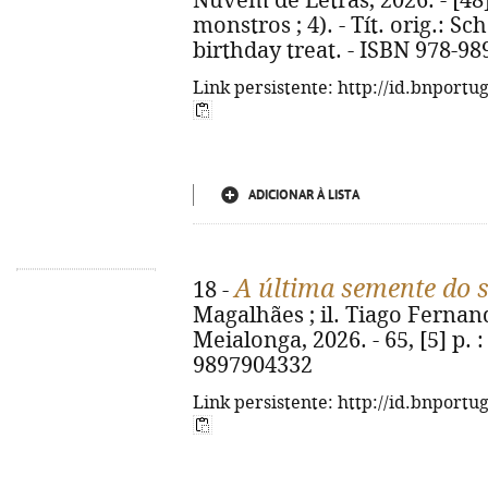
Nuvem de Letras, 2026. - [48] p
monstros ; 4). - Tít. orig.: S
birthday treat. - ISBN 978-98
Link persistente: http://id.bnportu
ADICIONAR À LISTA
A última semente do 
18 -
Magalhães ; il. Tiago Fernand
Meialonga, 2026. - 65, [5] p. : 
9897904332
Link persistente: http://id.bnportu