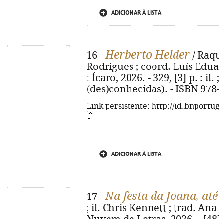
ADICIONAR À LISTA
Herberto Helder
16 -
/ Raqu
Rodrigues ; coord. Luís Eduar
: Ícaro, 2026. - 329, [3] p. : il.
(des)conhecidas). - ISBN 978
Link persistente: http://id.bnportu
ADICIONAR À LISTA
Na festa da Joana, at
17 -
; il. Chris Kennett ; trad. Ana