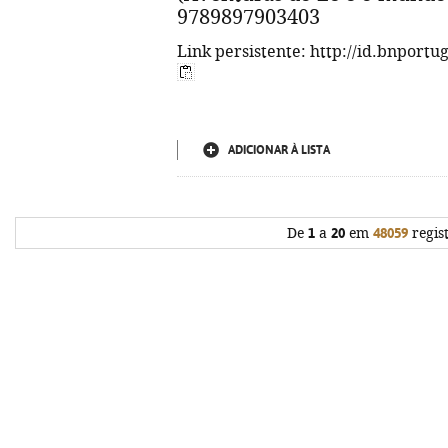
9789897903403
Link persistente: http://id.bnportu
ADICIONAR À LISTA
De
1
a
20
em
48059
regis