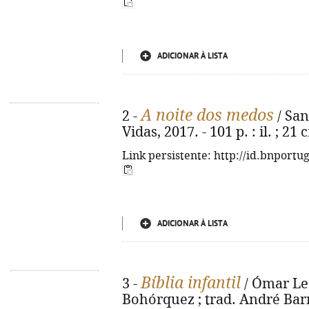
ADICIONAR À LISTA
A noite dos medos
2 -
/ Sant
Vidas, 2017. - 101 p. : il. ; 21
Link persistente: http://id.bnportu
ADICIONAR À LISTA
Bíblia infantil
3 -
/ Ómar Leó
Bohórquez ; trad. André Barre