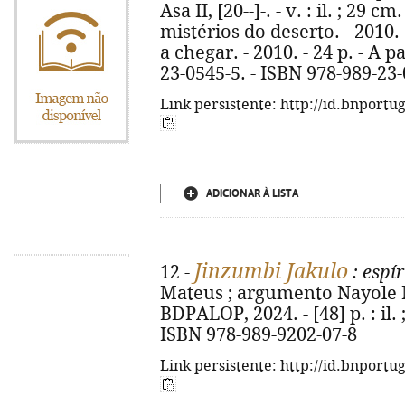
Asa II, [20--]-. - v. : il. ; 29 cm
mistérios do deserto. - 2010. 
a chegar. - 2010. - 24 p. - A p
23-0545-5. - ISBN 978-989-23
Link persistente: http://id.bnportu
ADICIONAR À LISTA
Jinzumbi Jakulo
12 -
: espír
Mateus ; argumento Nayole Mat
BDPALOP, 2024. - [48] p. : il.
ISBN 978-989-9202-07-8
Link persistente: http://id.bnportu