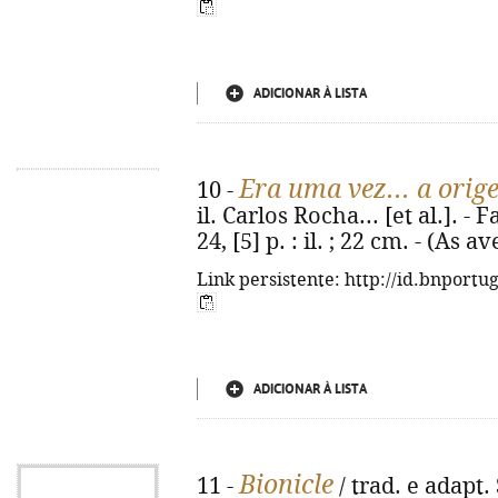
ADICIONAR À LISTA
Era uma vez... a orig
10 -
il. Carlos Rocha... [et al.]. -
24, [5] p. : il. ; 22 cm. - (As
Link persistente: http://id.bnportu
ADICIONAR À LISTA
Bionicle
11 -
/ trad. e adapt. 