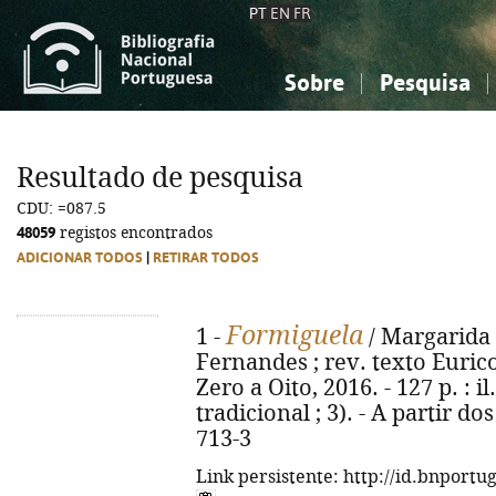
PT
EN
FR
Sobre
Pesquisa
Sobre a Bibliografia Nacional
Simples
Conhecimento, Informação...
Conhecimento, Informação...
Combinada
A
Resultado de pesquisa
Ciências sociais...
Ciências sociais...
CDU: =087.5
Arte, desporto...
Arte, desporto...
48059
registos encontrados
ADICIONAR TODOS
|
RETIRAR TODOS
Formiguela
1 -
/ Margarida F
Fernandes ; rev. texto Eurico
Zero a Oito, 2016. - 127 p. : i
tradicional ; 3). - A partir d
713-3
Link persistente: http://id.bnportu