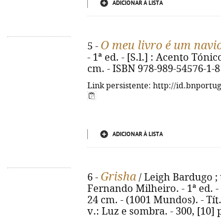
ADICIONAR À LISTA
O meu livro é um navi
5 -
- 1ª ed. - [S.l.] : Acento Tónico
cm. - ISBN 978-989-54576-1-8
Link persistente: http://id.bnportu
ADICIONAR À LISTA
Grisha
6 -
/ Leigh Bardugo ; 
Fernando Milheiro. - 1ª ed. - Al
24 cm. - (1001 Mundos). - Tít
v.: Luz e sombra. - 300, [10]