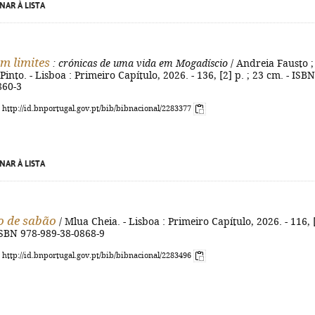
NAR À LISTA
em limites
: crónicas de uma vida em Mogadíscio
/ Andreia Fausto ;
into. - Lisboa : Primeiro Capítulo, 2026. - 136, [2] p. ; 23 cm. - ISBN
860-3
: http://id.bnportugal.gov.pt/bib/bibnacional/2283377
NAR À LISTA
o de sabão
/ Mlua Cheia. - Lisboa : Primeiro Capítulo, 2026. - 116, 
 ISBN 978-989-38-0868-9
: http://id.bnportugal.gov.pt/bib/bibnacional/2283496