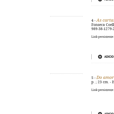
As carta
4 -
Fonseca Coelho
989-38-1279-
Link persistente
ADICIO
Do amor 
5 -
p. ; 23 cm. -
Link persistente