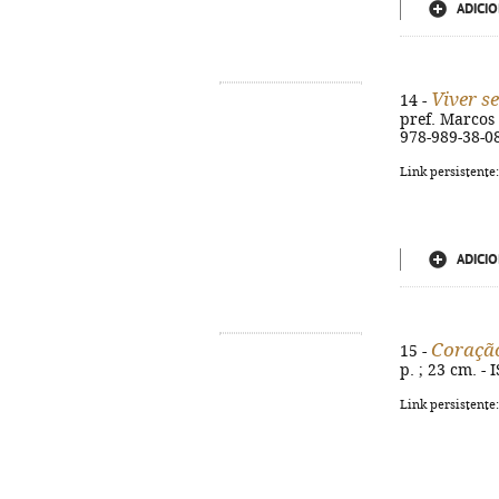
ADICIO
Viver s
14 -
pref. Marcos P
978-989-38-0
Link persistente
ADICIO
Coraçã
15 -
p. ; 23 cm. -
Link persistente