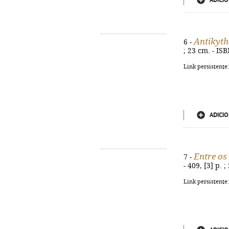
ADICIO
Antikyth
6 -
; 23 cm. - IS
Link persistente
ADICIO
Entre os
7 -
- 409, [3] p.
Link persistente