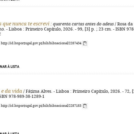
s que nunca te escrevi
: quarenta cartas antes do adeus
/ Rosa da
. - Lisboa : Primeiro Capítulo, 2026. - 99, [3] p. ; 23 cm. - ISBN 978
2
: http://id.bnportugal.gov.pt/bib/bibnacional/2287434
NAR À LISTA
e da vida
/ Fátima Alves. - Lisboa : Primeiro Capítulo, 2026. - 72, [
 ISBN 978-989-38-1289-1
: http://id.bnportugal.gov.pt/bib/bibnacional/2287183