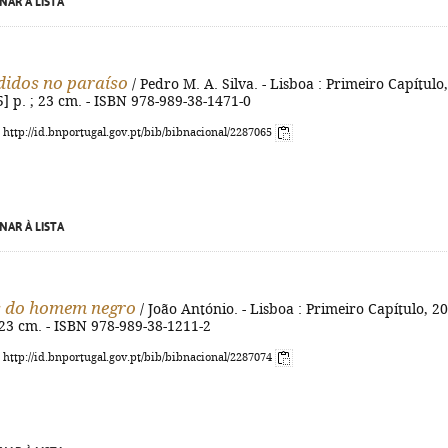
NAR À LISTA
didos no paraíso
/ Pedro M. A. Silva. - Lisboa : Primeiro Capítulo,
[5] p. ; 23 cm. - ISBN 978-989-38-1471-0
: http://id.bnportugal.gov.pt/bib/bibnacional/2287065
NAR À LISTA
s do homem negro
/ João António. - Lisboa : Primeiro Capítulo, 2
 ; 23 cm. - ISBN 978-989-38-1211-2
: http://id.bnportugal.gov.pt/bib/bibnacional/2287074