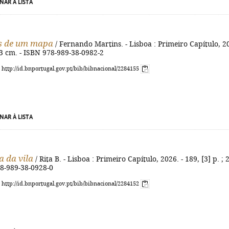
NAR À LISTA
s de um mapa
/ Fernando Martins. - Lisboa : Primeiro Capítulo, 2
 23 cm. - ISBN 978-989-38-0982-2
: http://id.bnportugal.gov.pt/bib/bibnacional/2284155
NAR À LISTA
 da vila
/ Rita B. - Lisboa : Primeiro Capítulo, 2026. - 189, [3] p. ; 
78-989-38-0928-0
: http://id.bnportugal.gov.pt/bib/bibnacional/2284152