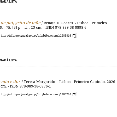
NAR À LISTA
 de pai, grito de mãe
/ Renata D. Soares. - Lisboa : Primeiro
. - 75, [3] p. : il. ; 23 cm. - ISBN 978-989-38-0898-6
: http://id.bnportugal.gov.pt/bib/bibnacional/2283816
NAR À LISTA
 vida e dor
/ Teresa Margarido. - Lisboa : Primeiro Capítulo, 2026. 
23 cm. - ISBN 978-989-38-0976-1
: http://id.bnportugal.gov.pt/bib/bibnacional/2283716