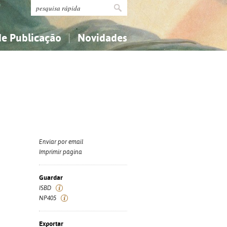
de Publicação
Novidades
s
Religião...
Religião...
Ciências aplicadas...
Ciências aplicadas...
História, geografia, biografias...
História, geografia, biografias...
Enviar por email
Imprimir página
Guardar
ISBD
NP405
Exportar