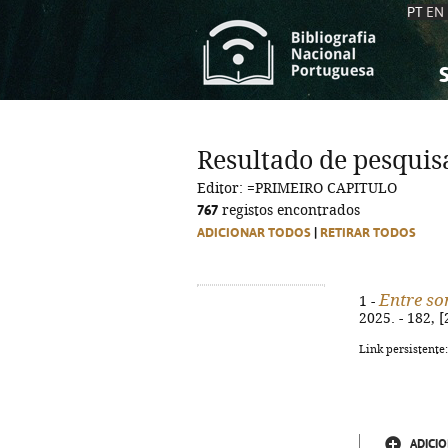
PT
EN
S
S
C
C
Resultado de pesquis
C
C
Editor: =PRIMEIRO CAPITULO
A
A
767
registos encontrados
ADICIONAR TODOS
|
RETIRAR TODOS
Entre so
1 -
2025. - 182, 
Link persistente
ADICIO