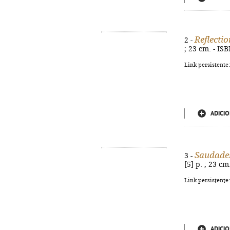
Reflecti
2 -
; 23 cm. - IS
Link persistente
ADICIO
Saudades
3 -
[5] p. ; 23 c
Link persistente
ADICIO