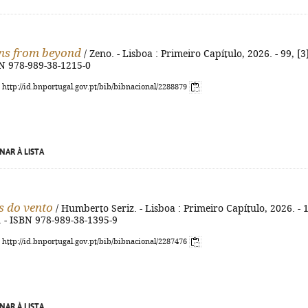
ons from beyond
/ Zeno. - Lisboa : Primeiro Capítulo, 2026. - 99, [3
BN 978-989-38-1215-0
: http://id.bnportugal.gov.pt/bib/bibnacional/2288879
NAR À LISTA
 do vento
/ Humberto Seriz. - Lisboa : Primeiro Capítulo, 2026. - 
m. - ISBN 978-989-38-1395-9
: http://id.bnportugal.gov.pt/bib/bibnacional/2287476
NAR À LISTA