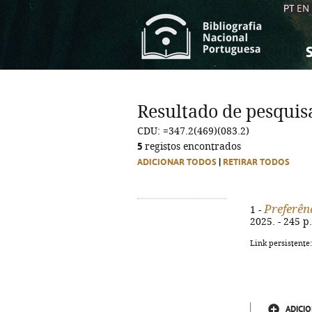
PT
EN
S
S
C
C
Resultado de pesquis
C
C
CDU: =347.2(469)(083.2)
A
A
5
registos encontrados
ADICIONAR TODOS
|
RETIRAR TODOS
Preferên
1 -
2025. - 245 p
Link persistente
ADICIO