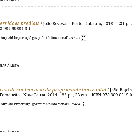
servidões prediais
/ João Sevivas. - Porto : Librum, 2016. - 231 p. 
78-989-99684-3-1
: http://id.bnportugal.gov.pt/bib/bibnacional/2007207
NAR À LISTA
ios de contencioso da propriedade horizontal
/ João Botelh
Famalicão : NovaCausa, 2014. - 83 p. ; 23 cm. - ISBN 978-989-8515-0
: http://id.bnportugal.gov.pt/bib/bibnacional/1875434