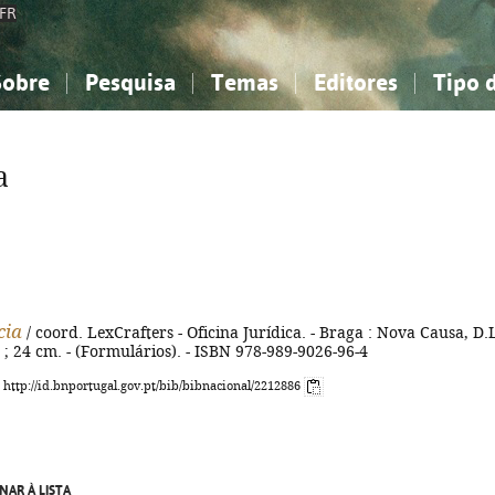
FR
Sobre
Pesquisa
Temas
Editores
Tipo 
obre a Bibliografia Nacional
imples
onhecimento, Informação...
onhecimento, Informação...
Combinada
A minha lista
Como utilizar
Filosofia, psicologia...
Filosofia, psicologia...
Perguntas frequente
a
iências sociais...
iências sociais...
Ciências exatas e naturais...
Ciências exatas e naturais...
rte, desporto...
rte, desporto...
Literatura, linguística...
Literatura, linguística...
cia
/ coord. LexCrafters - Oficina Jurídica. - Braga : Nova Causa, D.
. ; 24 cm. - (Formulários). - ISBN 978-989-9026-96-4
: http://id.bnportugal.gov.pt/bib/bibnacional/2212886
NAR À LISTA