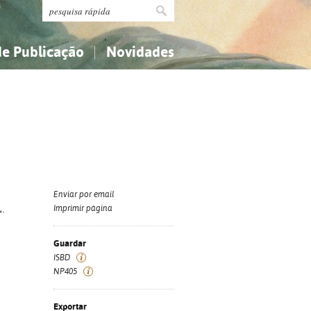
de Publicação
Novidades
s
Religião...
Religião...
Ciências aplicadas...
Ciências aplicadas...
História, geografia, biografias...
História, geografia, biografias...
Enviar por email
L.
Imprimir página
Guardar
ISBD
NP405
Exportar