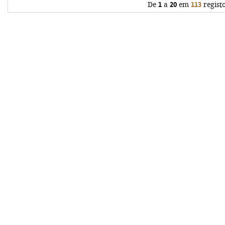
De
1
a
20
em
113
regist