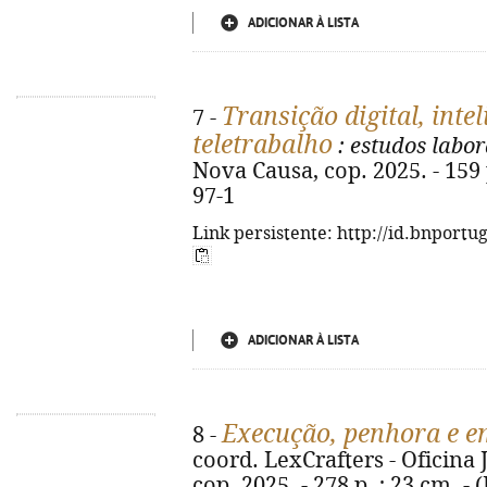
ADICIONAR À LISTA
Transição digital, intel
7 -
teletrabalho
: estudos labor
Nova Causa, cop. 2025. - 159 
97-1
Link persistente: http://id.bnportu
ADICIONAR À LISTA
Execução, penhora e 
8 -
coord. LexCrafters - Oficina 
cop. 2025. - 278 p. ; 23 cm. -