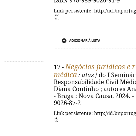
ISBN 978-989-9026-91-9
Link persistente: http://id.bnportu
ADICIONAR À LISTA
Negócios jurídicos e r
17 -
médica
: atas
/ do I Seminár
Responsabilidade Civil Médic
Diana Coutinho ; autores Ana 
- Braga : Nova Causa, 2024. - 
9026-87-2
Link persistente: http://id.bnportu