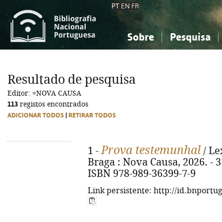
PT
EN
FR
Sobre
Pesquisa
Sobre a Bibliografia Nacional
Simples
Conhecimento, Informação...
Conhecimento, Informação...
Combinada
A
Resultado de pesquisa
Ciências sociais...
Ciências sociais...
Editor: =NOVA CAUSA
Arte, desporto...
Arte, desporto...
113
registos encontrados
ADICIONAR TODOS
|
RETIRAR TODOS
Prova testemunhal
1 -
/ Le
Braga : Nova Causa, 2026. - 31
ISBN 978-989-36399-7-9
Link persistente: http://id.bnportu