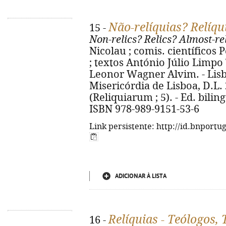
Não-relíquias? Relíqu
15 -
Non-relics? Relics? Almost-re
Nicolau ; comis. científicos P
; textos António Júlio Limpo Tr
Leonor Wagner Alvim. - Lisb
Misericórdia de Lisboa, D.L. 202
(Reliquiarum ; 5). - Ed. bili
ISBN 978-989-9151-53-6
Link persistente: http://id.bnportu
ADICIONAR À LISTA
Relíquias - Teólogos,
16 -