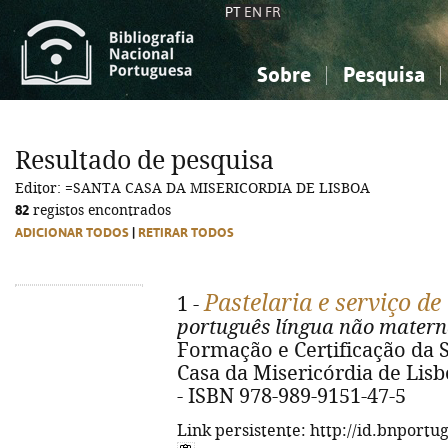
PT
EN
FR
Sobre
Pesquisa
Sobre a Bibliografia Nacional
Simples
Conhecimento, Informação...
Conhecimento, Informação...
Combinada
A
Resultado de pesquisa
Ciências sociais...
Ciências sociais...
Editor: =SANTA CASA DA MISERICORDIA DE LISBOA
Arte, desporto...
Arte, desporto...
82
registos encontrados
ADICIONAR TODOS
|
RETIRAR TODOS
Pastelaria e serviço de
1 -
português língua não mater
Formação e Certificação da SC
Casa da Misericórdia de Lisboa,
- ISBN 978-989-9151-47-5
Link persistente: http://id.bnportu