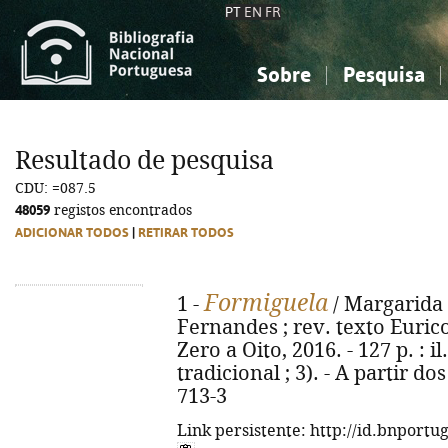
PT
EN
FR
Sobre
Pesquisa
Sobre a Bibliografia Nacional
Simples
Conhecimento, Informação...
Conhecimento, Informação...
Combinada
A
Resultado de pesquisa
Ciências sociais...
Ciências sociais...
CDU: =087.5
Arte, desporto...
Arte, desporto...
48059
registos encontrados
ADICIONAR TODOS
|
RETIRAR TODOS
Formiguela
1 -
/ Margarida F
Fernandes ; rev. texto Eurico
Zero a Oito, 2016. - 127 p. : i
tradicional ; 3). - A partir d
713-3
Link persistente: http://id.bnportu