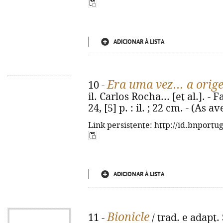
ADICIONAR À LISTA
Era uma vez... a orig
10 -
il. Carlos Rocha... [et al.]. -
24, [5] p. : il. ; 22 cm. - (As
Link persistente: http://id.bnportu
ADICIONAR À LISTA
Bionicle
11 -
/ trad. e adapt. 