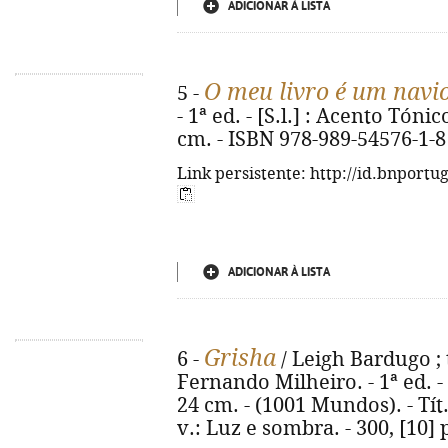
ADICIONAR À LISTA
O meu livro é um navi
5 -
- 1ª ed. - [S.l.] : Acento Tónico
cm. - ISBN 978-989-54576-1-8
Link persistente: http://id.bnportu
ADICIONAR À LISTA
Grisha
6 -
/ Leigh Bardugo ; 
Fernando Milheiro. - 1ª ed. - Al
24 cm. - (1001 Mundos). - Tít
v.: Luz e sombra. - 300, [10]