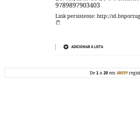
9789897903403
Link persistente: http://id.bnportu
ADICIONAR À LISTA
De
1
a
20
em
48059
regis