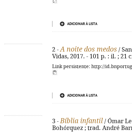
ADICIONAR À LISTA
A noite dos medos
2 -
/ Sant
Vidas, 2017. - 101 p. : il. ; 21
Link persistente: http://id.bnportu
ADICIONAR À LISTA
Bíblia infantil
3 -
/ Ómar Leó
Bohórquez ; trad. André Barre