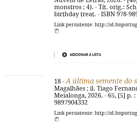
Nuvem de Letras, 2026. - [48] p
monstros ; 4). - Tít. orig.: S
birthday treat. - ISBN 978-98
Link persistente: http://id.bnportu
ADICIONAR À LISTA
A última semente do 
18 -
Magalhães ; il. Tiago Fernand
Meialonga, 2026. - 65, [5] p. : 
9897904332
Link persistente: http://id.bnportu