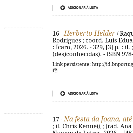
ADICIONAR À LISTA
Herberto Helder
16 -
/ Raqu
Rodrigues ; coord. Luís Eduar
: Ícaro, 2026. - 329, [3] p. : il.
(des)conhecidas). - ISBN 978
Link persistente: http://id.bnportu
ADICIONAR À LISTA
Na festa da Joana, at
17 -
; il. Chris Kennett ; trad. Ana