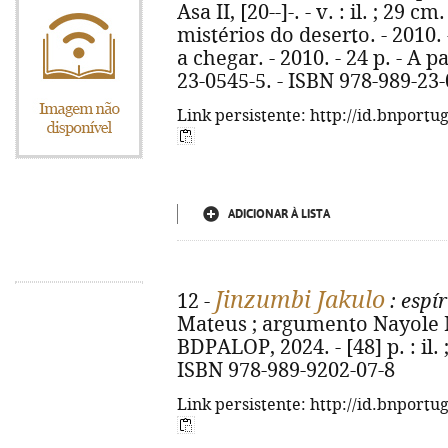
Asa II, [20--]-. - v. : il. ; 29 cm
mistérios do deserto. - 2010. 
a chegar. - 2010. - 24 p. - A p
23-0545-5. - ISBN 978-989-23
Link persistente: http://id.bnportu
ADICIONAR À LISTA
Jinzumbi Jakulo
12 -
: espír
Mateus ; argumento Nayole Mat
BDPALOP, 2024. - [48] p. : il.
ISBN 978-989-9202-07-8
Link persistente: http://id.bnportu