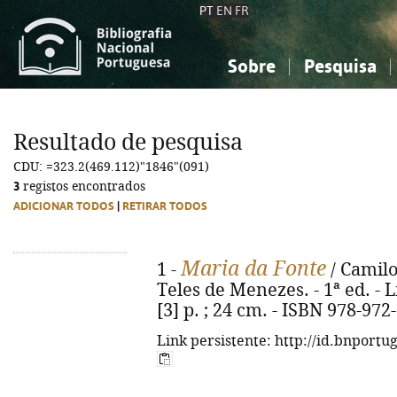
PT
EN
FR
Sobre
Pesquisa
Sobre a Bibliografia Nacional
Simples
Conhecimento, Informação...
Conhecimento, Informação...
Combinada
A
Resultado de pesquisa
Ciências sociais...
Ciências sociais...
CDU: =323.2(469.112)"1846"(091)
Arte, desporto...
Arte, desporto...
3
registos encontrados
ADICIONAR TODOS
|
RETIRAR TODOS
Maria da Fonte
1 -
/ Camilo
Teles de Menezes. - 1ª ed. - L
[3] p. ; 24 cm. - ISBN 978-972
Link persistente: http://id.bnportu