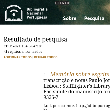
PT
EN
FR
Sobre
Pesquisa
Sobre a Bibliografia Nacional
Simples
Conhecimento, Informação...
Conhecimento, Informação...
Combinada
A
Resultado de pesquisa
Ciências sociais...
Ciências sociais...
CDU: =821.134.3-94"18"
Arte, desporto...
Arte, desporto...
43
registos encontrados
ADICIONAR TODOS
|
RETIRAR TODOS
Memória sobre esgrim
1 -
transcrição e notas Paulo Jorg
Lisboa : Stafffighter's Library, 
Fac-simíle do manuscrito orig
9335-2
Link persistente: http://id.bnportu