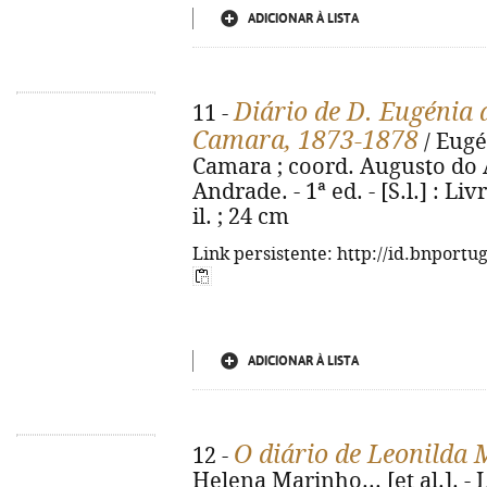
ADICIONAR À LISTA
Diário de D. Eugénia 
11 -
Camara, 1873-1878
/ Eugé
Camara ; coord. Augusto do
Andrade. - 1ª ed. - [S.l.] : Liv
il. ; 24 cm
Link persistente: http://id.bnportu
ADICIONAR À LISTA
O diário de Leonilda 
12 -
Helena Marinho... [et al.]. 