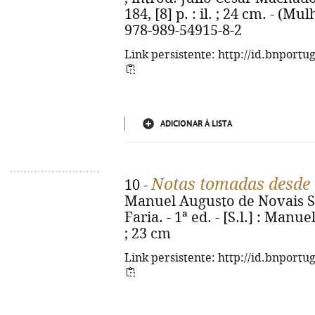
184, [8] p. : il. ; 24 cm. - (Mu
978-989-54915-8-2
Link persistente: http://id.bnportu
ADICIONAR À LISTA
Notas tomadas desde 1
10 -
Manuel Augusto de Novais S
Faria. - 1ª ed. - [S.l.] : Manue
; 23 cm
Link persistente: http://id.bnportu