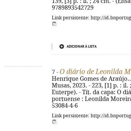
139, [3] p. : il. ; 24 cm. - (En
9789893542729
Link persistente: http://id.bnportu
ADICIONAR À LISTA
O diário de Leonilda M
7 -
Henrique Gomes de Araújo... [e
Musas, 2023. - 223, [1] p. : il
Euterpe). - Tít. da capa: O d
portuense : Leonilda Moreira
53084-4-6
Link persistente: http://id.bnportu