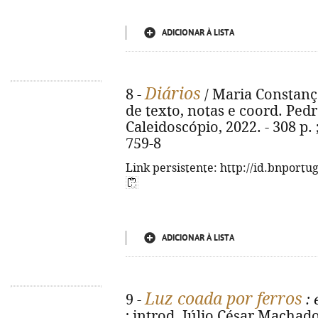
ADICIONAR À LISTA
Diários
8 -
/ Maria Constança
de texto, notas e coord. Pedr
Caleidoscópio, 2022. - 308 p.
759-8
Link persistente: http://id.bnportu
ADICIONAR À LISTA
Luz coada por ferros
9 -
: 
; introd. Júlio César Machado. -