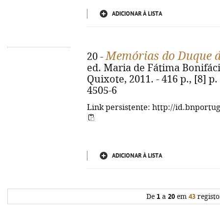
ADICIONAR À LISTA
Memórias do Duque d
20 -
ed. Maria de Fátima Bonifácio
Quixote, 2011. - 416 p., [8] p. 
4505-6
Link persistente: http://id.bnportu
ADICIONAR À LISTA
De
1
a
20
em
43
registo