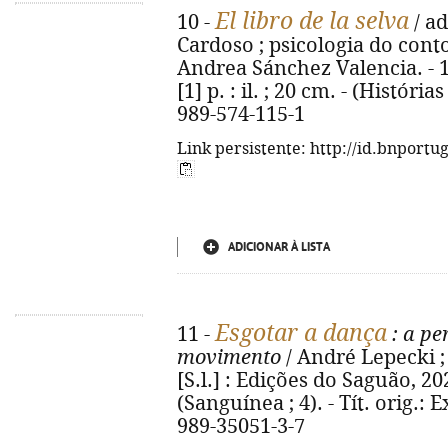
El libro de la selva
10 -
/ ad
Cardoso ; psicologia do conto
Andrea Sánchez Valencia. - 1ª 
[1] p. : il. ; 20 cm. - (Históri
989-574-115-1
Link persistente: http://id.bnportu
ADICIONAR À LISTA
Esgotar a dança
11 -
: a pe
movimento
/ André Lepecki ; 
[S.l.] : Edições do Saguão, 202
(Sanguínea ; 4). - Tít. orig.:
989-35051-3-7