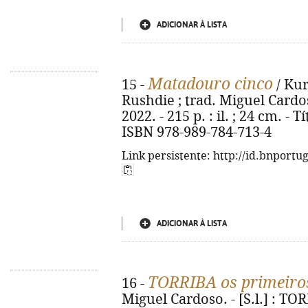
ADICIONAR À LISTA
Matadouro cinco
15 -
/ Kur
Rushdie ; trad. Miguel Cardoso
2022. - 215 p. : il. ; 24 cm. - 
ISBN 978-989-784-713-4
Link persistente: http://id.bnportu
ADICIONAR À LISTA
TORRIBA os primeiros
16 -
Miguel Cardoso. - [S.l.] : TORR