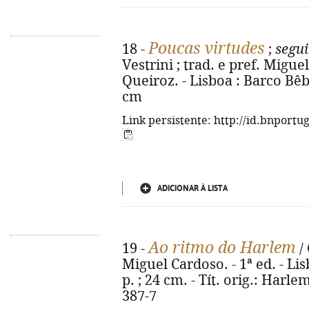
Poucas virtudes
18 -
;
segui
Vestrini ; trad. e pref. Migue
Queiroz. - Lisboa : Barco Bêbad
cm
Link persistente: http://id.bnportu
ADICIONAR À LISTA
Ao ritmo do Harlem
19 -
/
Miguel Cardoso. - 1ª ed. - Lis
p. ; 24 cm. - Tít. orig.: Harl
387-7