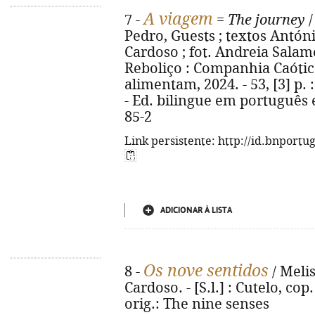
A viagem
7 -
=
The journey
/
Pedro, Guests ; textos António
Cardoso ; fot. Andreia Salame.
Reboliço : Companhia Caótica
alimentam, 2024. - 53, [3] p. : 
- Ed. bilingue em português e
85-2
Link persistente: http://id.bnportu
ADICIONAR À LISTA
Os nove sentidos
8 -
/ Meli
Cardoso. - [S.l.] : Cutelo, cop. 
orig.: The nine senses