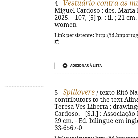
Vestuário contra as m
4 -
Miguel Cardoso ; des. Maria Lis
2025. - 107, [5] p. : il. ; 21 c
women
Link persistente: http://id.bnportu
ADICIONAR À LISTA
Spillovers
5 -
/ texto Ritó Na
contributors to the text Alina
Teresa Ves Liberta ; drawings
Cardoso. - [S.l.] : Associação P
29 cm. - Ed. bilingue em ingl
33-6567-0