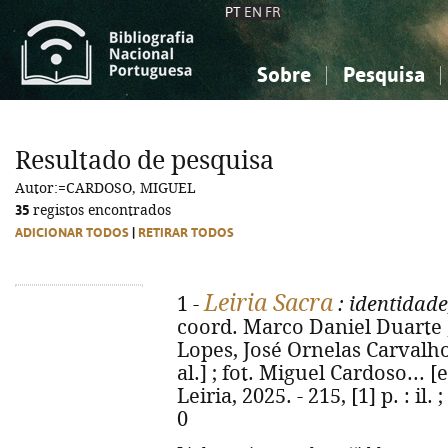
PT
EN
FR
Sobre
Pesquisa
Sobre a Bibliografia Nacional
Simples
Conhecimento, Informação...
Conhecimento, Informação...
Combinada
A
Resultado de pesquisa
Ciências sociais...
Ciências sociais...
Autor:=CARDOSO, MIGUEL
Arte, desporto...
Arte, desporto...
35
registos encontrados
ADICIONAR TODOS
|
RETIRAR TODOS
Leiria Sacra
1 -
: identidade
coord. Marco Daniel Duarte ;
Lopes, José Ornelas Carvalho 
al.] ; fot. Miguel Cardoso... [e
Leiria, 2025. - 215, [1] p. : il
0