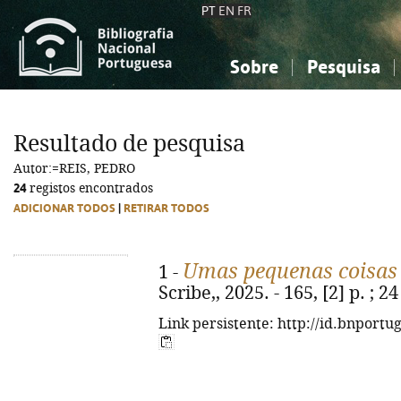
PT
EN
FR
Sobre
Pesquisa
Sobre a Bibliografia Nacional
Simples
Conhecimento, Informação...
Conhecimento, Informação...
Combinada
A
Resultado de pesquisa
Ciências sociais...
Ciências sociais...
Autor:=REIS, PEDRO
Arte, desporto...
Arte, desporto...
24
registos encontrados
ADICIONAR TODOS
|
RETIRAR TODOS
Umas pequenas coisas
1 -
Scribe,, 2025. - 165, [2] p. ; 
Link persistente: http://id.bnportu