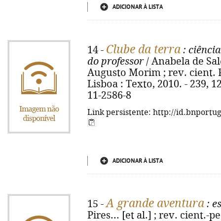
ADICIONAR À LISTA
Clube da terra
14 -
: ciênci
do professor
/ Anabela de Sale
Augusto Morim ; rev. cient. Ped
Lisboa : Texto, 2010. - 239, 12
11-2586-8
Link persistente: http://id.bnportu
ADICIONAR À LISTA
A grande aventura
15 -
: e
Pires... [et al.] ; rev. cient.-p