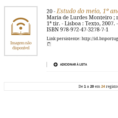
Estudo do meio, 1º an
20 -
Maria de Lurdes Monteiro ; re
1ª tir. - Lisboa : Texto, 2007. -
ISBN 978-972-47-3278-7-1
Link persistente: http://id.bnportu
ADICIONAR À LISTA
De
1
a
20
em
24
registo