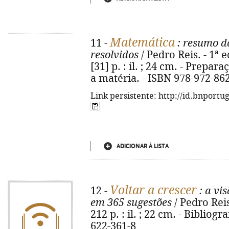
Matemática
11 -
: resumo d
resolvidos
/ Pedro Reis. - 1ª 
[31] p. : il. ; 24 cm. - Prepa
a matéria. - ISBN 978-972-86
Link persistente: http://id.bnportu
ADICIONAR À LISTA
Voltar a crescer
12 -
: a vi
em 365 sugestões
/ Pedro Reis
212 p. : il. ; 22 cm. - Bibliogr
622-361-8