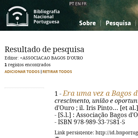
PT
EN
FR
Sobre
Pesquisa
Sobre a Bibliografia Nacional
Simples
Conhecimento, Informação...
Conhecimento, Informação...
Combinada
A
Resultado de pesquisa
Ciências sociais...
Ciências sociais...
Editor: =ASSOCIACAO BAGOS D'OURO
Arte, desporto...
Arte, desporto...
1
registos encontrados
ADICIONAR TODOS
|
RETIRAR TODOS
Era uma vez a Bagos d
1 -
crescimento, união e oportu
d'Ouro ; il. Iris Pinto... [et a
- [S.l.] : Associação Bagos d'Ou
- ISBN 978-989-33-7581-5
Link persistente: http://id.bnportu