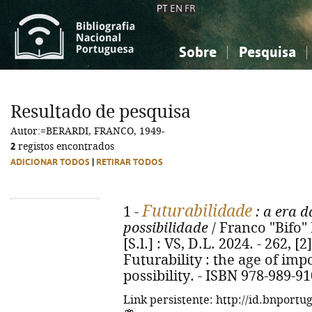
PT
EN
FR
Sobre
Pesquisa
Sobre a Bibliografia Nacional
Simples
Conhecimento, Informação...
Conhecimento, Informação...
Combinada
A
Resultado de pesquisa
Ciências sociais...
Ciências sociais...
Autor:=BERARDI, FRANCO, 1949-
Arte, desporto...
Arte, desporto...
2
registos encontrados
ADICIONAR TODOS
|
RETIRAR TODOS
Futurabilidade
1 -
: a era d
possibilidade
/ Franco "Bifo" 
[S.l.] : VS, D.L. 2024. - 262, [2]
Futurability : the age of im
possibility. - ISBN 978-989-9
Link persistente: http://id.bnportu