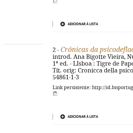
ADICIONAR À LISTA
Crónicas da psicodefla
2 -
introd. Ana Bigotte Vieira, N
1ª ed. - LIsboa : Tigre de Papel
Tít. orig: Cronicca della psic
54861-1-3
Link persistente: http://id.bnportu
ADICIONAR À LISTA