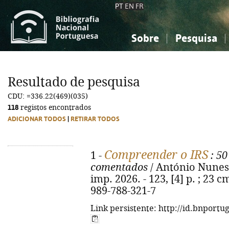
PT
EN
FR
Sobre
Pesquisa
Sobre a Bibliografia Nacional
Simples
Conhecimento, Informação...
Conhecimento, Informação...
Combinada
A
Resultado de pesquisa
Ciências sociais...
Ciências sociais...
CDU: =336.22(469)(035)
Arte, desporto...
Arte, desporto...
118
registos encontrados
ADICIONAR TODOS
|
RETIRAR TODOS
Compreender o IRS
1 -
: 50
comentados
/ António Nunes.
imp. 2026. - 123, [4] p. ; 23 c
989-788-321-7
Link persistente: http://id.bnportu