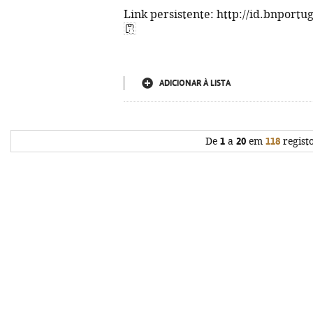
Link persistente: http://id.bnportu
ADICIONAR À LISTA
De
1
a
20
em
118
regist