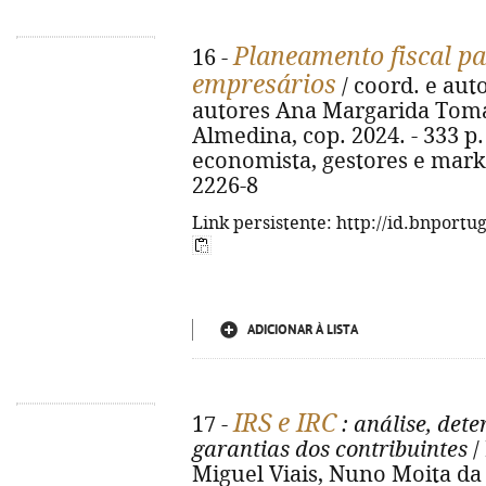
Planeamento fiscal p
16 -
empresários
/ coord. e aut
autores Ana Margarida Tomás..
Almedina, cop. 2024. - 333 p. 
economista, gestores e marke
2226-8
Link persistente: http://id.bnportu
ADICIONAR À LISTA
IRS e IRC
17 -
: análise, det
garantias dos contribuintes
/
Miguel Viais, Nuno Moita da C